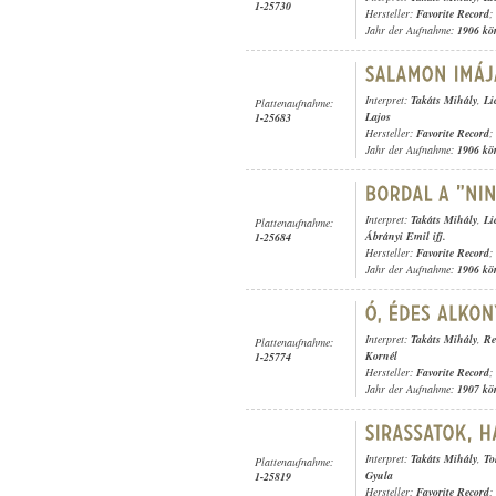
1-25730
Hersteller:
Favorite Record
;
Jahr der Aufnahme:
1906 kö
Interpret:
Takáts Mihály
,
Li
Plattenaufnahme:
Lajos
1-25683
Hersteller:
Favorite Record
;
Jahr der Aufnahme:
1906 kö
Interpret:
Takáts Mihály
,
Li
Plattenaufnahme:
Ábrányi Emil ifj.
1-25684
Hersteller:
Favorite Record
;
Jahr der Aufnahme:
1906 kö
Interpret:
Takáts Mihály
,
Re
Plattenaufnahme:
Kornél
1-25774
Hersteller:
Favorite Record
;
Jahr der Aufnahme:
1907 kö
Interpret:
Takáts Mihály
,
To
Plattenaufnahme:
Gyula
1-25819
Hersteller:
Favorite Record
;