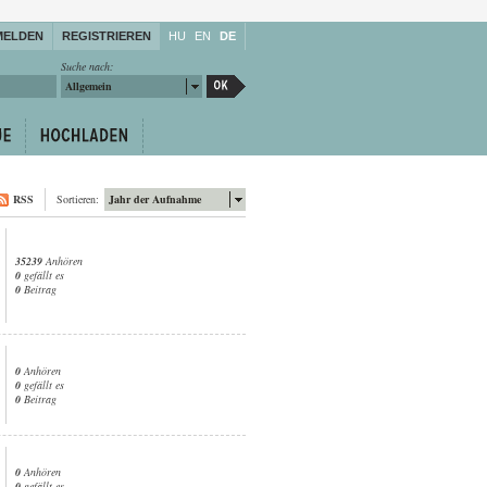
MELDEN
REGISTRIEREN
HU
EN
DE
Suche nach:
Allgemein
RSS
Sortieren:
Jahr der Aufnahme
35239
Anhören
0
gefällt es
0
Beitrag
0
Anhören
0
gefällt es
0
Beitrag
0
Anhören
0
gefällt es