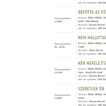
Jahr der Aufnahme:
1907 kö
Interpret:
Takáts Mihály
,
To
Plattenaufnahme:
Győző
,
Tóth Kálmán
1-25801
Hersteller:
Favorite Record
;
Jahr der Aufnahme:
1907 kö
Interpret:
Takáts Mihály
,
Fa
Plattenaufnahme:
Csaba
No. 35350.
Hersteller:
Odeon Record
;
Jahr der Aufnahme:
1907 kö
Interpret:
Takáts Mihály
,
Ke
Plattenaufnahme:
Lajos
-
Kazaliczky Antal
1-25769
Hersteller:
Favorite Record
;
Jahr der Aufnahme:
1907 kö
Interpret:
Takáts Mihály
,
To
Plattenaufnahme:
István
1-25802
Hersteller:
Favorite Record
;
Jahr der Aufnahme:
1907 kö