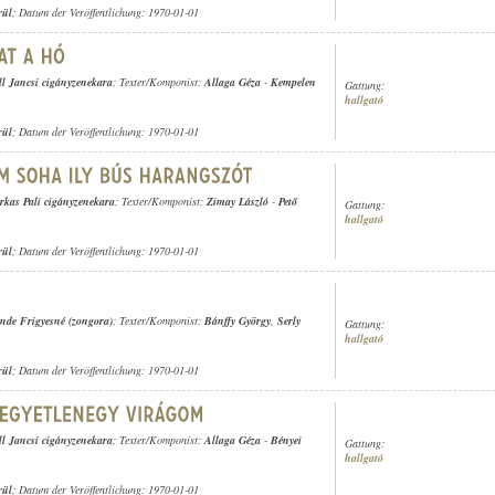
rül
; Datum der Veröffentlichung: 1970-01-01
ll Jancsi cigányzenekara
; Texter/Komponist:
Allaga Géza
-
Kempelen
Gattung:
hallgató
rül
; Datum der Veröffentlichung: 1970-01-01
rkas Pali cigányzenekara
; Texter/Komponist:
Zimay László
-
Pető
Gattung:
hallgató
rül
; Datum der Veröffentlichung: 1970-01-01
nde Frigyesné (zongora)
; Texter/Komponist:
Bánffy György
,
Serly
Gattung:
hallgató
rül
; Datum der Veröffentlichung: 1970-01-01
ll Jancsi cigányzenekara
; Texter/Komponist:
Allaga Géza
-
Bényei
Gattung:
hallgató
rül
; Datum der Veröffentlichung: 1970-01-01