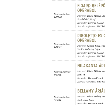
Plattenaufnahme:
Interpret:
Takáts Mihály
,
Be
1-25764
Szerdahelyi József
Hersteller:
Favorite Record
;
Jahr der Aufnahme:
1907 kö
Plattenaufnahme:
Interpret:
Sándor Erzsi
,
Tak
1-29581
Verdi
-
Nádaskay Lajos
Hersteller:
Favorite Record
;
Jahr der Aufnahme:
1907 kö
Interpret:
Takáts Mihály
,
is
Plattenaufnahme:
Emil id.
O-5082.
Hersteller:
Dacapo-Record
;
Jahr der Aufnahme:
1908 kö
Interpret:
Takáts Mihály
,
is
Plattenaufnahme:
Jenő
,
Evva Lajos
O-5084.
Hersteller:
Dacapo-Record
;