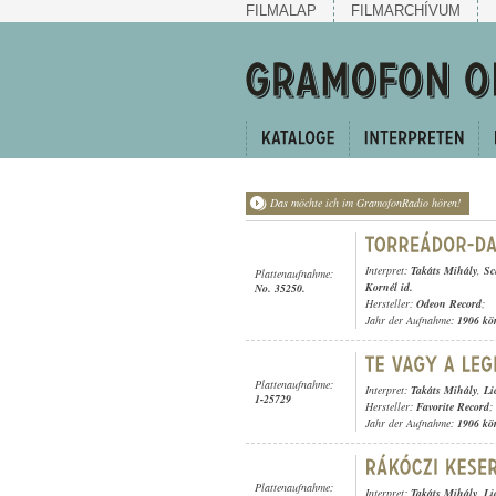
FILMALAP
FILMARCHÍVUM
Das möchte ich im GramofonRadio hören!
Interpret:
Takáts Mihály
,
Sc
Plattenaufnahme:
Kornél id.
No. 35250.
Hersteller:
Odeon Record
;
Jahr der Aufnahme:
1906 kö
Plattenaufnahme:
Interpret:
Takáts Mihály
,
Li
1-25729
Hersteller:
Favorite Record
;
Jahr der Aufnahme:
1906 kö
Plattenaufnahme:
Interpret:
Takáts Mihály
,
Li