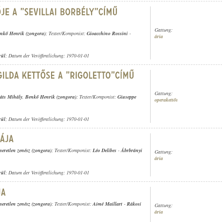
Gattung:
nkő Henrik (zongora)
; Texter/Komponist:
Gioacchino Rossini
-
ária
rül
; Datum der Veröffentlichung: 1970-01-01
Gattung:
áts Mihály
,
Benkő Henrik (zongora)
; Texter/Komponist:
Giuseppe
operakettős
rül
; Datum der Veröffentlichung: 1970-01-01
meretlen zenész (zongora)
; Texter/Komponist:
Léo Delibes
-
Ábrbrányi
Gattung:
ária
rül
; Datum der Veröffentlichung: 1970-01-01
meretlen zenész (zongora)
; Texter/Komponist:
Aimé Maillart
-
Rákosi
Gattung:
ária