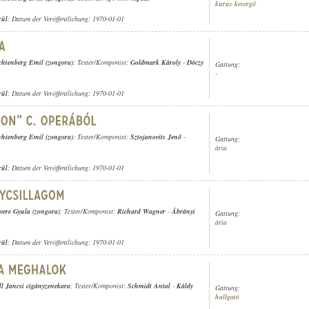
kuruc kesergő
rül
; Datum der Veröffentlichung: 1970-01-01
chtenberg Emil (zongora)
; Texter/Komponist:
Goldmark Károly
-
Dóczy
Gattung:
-
rül
; Datum der Veröffentlichung: 1970-01-01
chtenberg Emil (zongora)
; Texter/Komponist:
Sztojanovits Jenő
-
Gattung:
ária
rül
; Datum der Veröffentlichung: 1970-01-01
vere Gyula (zongora)
; Texter/Komponist:
Richard Wagner
-
Ábrányi
Gattung:
ária
rül
; Datum der Veröffentlichung: 1970-01-01
ll Jancsi cigányzenekara
; Texter/Komponist:
Schmidt Antal
-
Káldy
Gattung:
hallgató