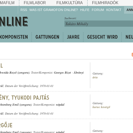
MAFILM
FILMLABOR
FILMKULTÚRA
FILMHIRADÓK
RSS
WAS IST GRAMOFON ONLINE?
HILFE
FORUM
KONTAKT
AN
Hören Sie zu!
Suchwort:
Machen Sie mit!
Reden Sie mit!
Empfehlen Sie
weiter!
hweida Rezső (zongora)
; Texter/Komponist:
Georges Bizet
-
Ábrányi
Gattung:
ária
rül
; Datum der Veröffentlichung: 1970-01-01
Gattung:
chtenberg Emil (zongora)
; Texter/Komponist:
népdal
kuruc kesergő
rül
; Datum der Veröffentlichung: 1970-01-01
Gattung:
chtenberg Emil (zongora)
; Texter/Komponist:
népdal