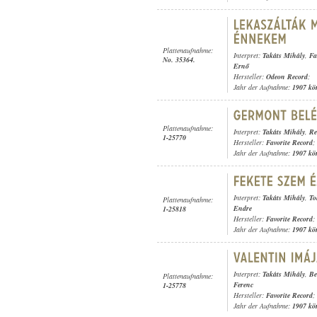
Plattenaufnahme:
Interpret:
Takáts Mihály
,
Fa
No. 35364.
Ernő
Hersteller:
Odeon Record
;
Jahr der Aufnahme:
1907 kö
Plattenaufnahme:
Interpret:
Takáts Mihály
,
Re
1-25770
Hersteller:
Favorite Record
;
Jahr der Aufnahme:
1907 kö
Interpret:
Takáts Mihály
,
To
Plattenaufnahme:
Endre
1-25818
Hersteller:
Favorite Record
;
Jahr der Aufnahme:
1907 kö
Interpret:
Takáts Mihály
,
Be
Plattenaufnahme:
Ferenc
1-25778
Hersteller:
Favorite Record
;
Jahr der Aufnahme:
1907 kö