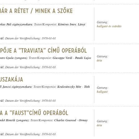
Gattung:
rkas Pali cigányzenekara
; Texter/Komponist:
Kömives Imre
,
Lányi
hallgató és csárdás
rül
; Datum der Veröffentlichung: 1970-01-01
Gattung:
vere Gyula (zongora)
; Texter/Komponist:
Giuseppe Verdi
-
Pataki Lajos
ária
rül
; Datum der Veröffentlichung: 1970-01-01
ll Jancsi cigányzenekara
; Texter/Komponist:
Kralovánszky Mór
-
Tóth
Gattung:
hallgató
rül
; Datum der Veröffentlichung: 1970-01-01
nkő Henrik (zongora)
; Texter/Komponist:
Charles Gounod
-
Ormay
Gattung:
ária
rül
; Datum der Veröffentlichung: 1970-01-01