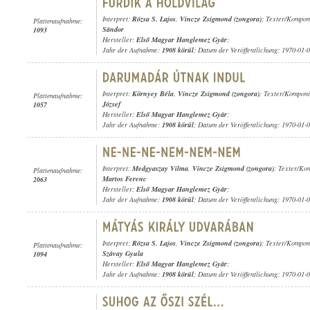
Interpret:
Rózsa S. Lajos
,
Vincze Zsigmond (zongora)
; Texter/Kompon
Plattenaufnahme:
Sándor
1093
Hersteller:
Első Magyar Hanglemez Gyár
;
Jahr der Aufnahme:
1908 körül
; Datum der Veröffentlichung: 1970-01-
Interpret:
Környey Béla
,
Vincze Zsigmond (zongora)
; Texter/Komponi
Plattenaufnahme:
József
1057
Hersteller:
Első Magyar Hanglemez Gyár
;
Jahr der Aufnahme:
1908 körül
; Datum der Veröffentlichung: 1970-01-
Interpret:
Medgyaszay Vilma
,
Vincze Zsigmond (zongora)
; Texter/Ko
Plattenaufnahme:
Martos Ferenc
2063
Hersteller:
Első Magyar Hanglemez Gyár
;
Jahr der Aufnahme:
1908 körül
; Datum der Veröffentlichung: 1970-01-
Interpret:
Rózsa S. Lajos
,
Vincze Zsigmond (zongora)
; Texter/Kompon
Plattenaufnahme:
Szávay Gyula
1094
Hersteller:
Első Magyar Hanglemez Gyár
;
Jahr der Aufnahme:
1908 körül
; Datum der Veröffentlichung: 1970-01-