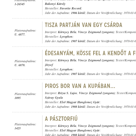
Bakonyi Károly
1-26545
Hersteller:
Favorite Record
;
Jahr der Aufnahme:
1906 körül
; Datum der Veröffentlichung: 1970-01-
Plattenaufnahme:
Interpret:
Környey Béla
,
Vincze Zsigmond (zongora)
; Texter/Komponis
U. 6877.
Hersteller:
Lyrophon
;
Jahr der Aufnahme:
1907 körül
; Datum der Veröffentlichung: 1970-01-
Interpret:
Környey Béla
,
Vincze Zsigmond (zongora)
; Texter/Komponi
Plattenaufnahme:
József
U. 6878.
Hersteller:
Lyrophon
;
Jahr der Aufnahme:
1907 körül
; Datum der Veröffentlichung: 1970-01-
Interpret:
Rózsa S. Lajos
,
Vincze Zsigmond (zongora)
; Texter/Kompon
Plattenaufnahme:
Szávay Gyula
1095
Hersteller:
Első Magyar Hanglemez Gyár
;
Jahr der Aufnahme:
1908 körül
; Datum der Veröffentlichung: 1970-01-
Plattenaufnahme:
Interpret:
Környey Béla
,
Vincze Zsigmond (zongora)
; Texter/Komponis
1425
Hersteller:
Első Magyar Hanglemez Gyár
;
Jahr der Aufnahme:
1908 körül
; Datum der Veröffentlichung: 1970-01-