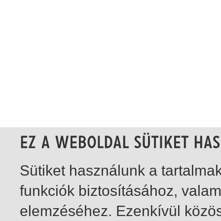
Sütiket használunk a tartalm
funkciók biztosításához, vala
elemzéséhez. Ezenkívül közö