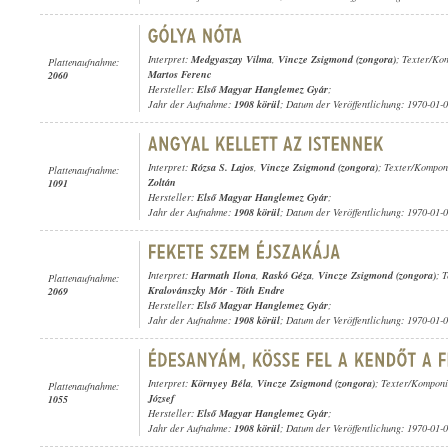
Interpret:
Medgyaszay Vilma
,
Vincze Zsigmond (zongora)
; Texter/Ko
Plattenaufnahme:
Martos Ferenc
2060
Hersteller:
Első Magyar Hanglemez Gyár
;
Jahr der Aufnahme:
1908 körül
; Datum der Veröffentlichung: 1970-01-
Interpret:
Rózsa S. Lajos
,
Vincze Zsigmond (zongora)
; Texter/Kompon
Plattenaufnahme:
Zoltán
1091
Hersteller:
Első Magyar Hanglemez Gyár
;
Jahr der Aufnahme:
1908 körül
; Datum der Veröffentlichung: 1970-01-
Interpret:
Harmath Ilona
,
Raskó Géza
,
Vincze Zsigmond (zongora)
; 
Plattenaufnahme:
Kralovánszky Mór
-
Tóth Endre
2069
Hersteller:
Első Magyar Hanglemez Gyár
;
Jahr der Aufnahme:
1908 körül
; Datum der Veröffentlichung: 1970-01-
Interpret:
Környey Béla
,
Vincze Zsigmond (zongora)
; Texter/Komponi
Plattenaufnahme:
József
1055
Hersteller:
Első Magyar Hanglemez Gyár
;
Jahr der Aufnahme:
1908 körül
; Datum der Veröffentlichung: 1970-01-