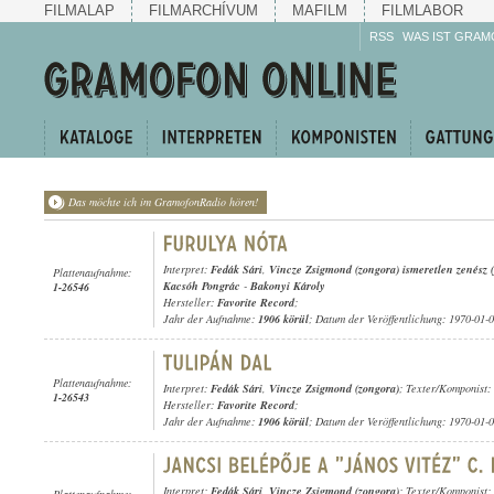
FILMALAP
FILMARCHÍVUM
MAFILM
FILMLABOR
RSS
WAS IST GRAM
Das möchte ich im GramofonRadio hören!
Interpret:
Fedák Sári
,
Vincze Zsigmond (zongora) ismeretlen zenész (
Plattenaufnahme:
Kacsóh Pongrác
-
Bakonyi Károly
1-26546
Hersteller:
Favorite Record
;
Jahr der Aufnahme:
1906 körül
; Datum der Veröffentlichung: 1970-01-
Plattenaufnahme:
Interpret:
Fedák Sári
,
Vincze Zsigmond (zongora)
; Texter/Komponist: 
1-26543
Hersteller:
Favorite Record
;
Jahr der Aufnahme:
1906 körül
; Datum der Veröffentlichung: 1970-01-
Interpret:
Fedák Sári
,
Vincze Zsigmond (zongora)
; Texter/Komponist:
Plattenaufnahme: