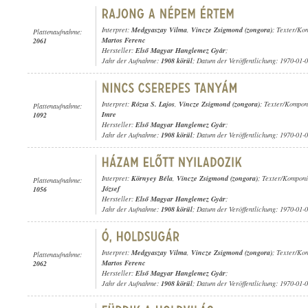
Interpret:
Medgyaszay Vilma
,
Vincze Zsigmond (zongora)
; Texter/Ko
Plattenaufnahme:
Martos Ferenc
2061
Hersteller:
Első Magyar Hanglemez Gyár
;
Jahr der Aufnahme:
1908 körül
; Datum der Veröffentlichung: 1970-01-
Interpret:
Rózsa S. Lajos
,
Vincze Zsigmond (zongora)
; Texter/Kompon
Plattenaufnahme:
Imre
1092
Hersteller:
Első Magyar Hanglemez Gyár
;
Jahr der Aufnahme:
1908 körül
; Datum der Veröffentlichung: 1970-01-
Interpret:
Környey Béla
,
Vincze Zsigmond (zongora)
; Texter/Komponi
Plattenaufnahme:
József
1056
Hersteller:
Első Magyar Hanglemez Gyár
;
Jahr der Aufnahme:
1908 körül
; Datum der Veröffentlichung: 1970-01-
Interpret:
Medgyaszay Vilma
,
Vincze Zsigmond (zongora)
; Texter/Ko
Plattenaufnahme:
Martos Ferenc
2062
Hersteller:
Első Magyar Hanglemez Gyár
;
Jahr der Aufnahme:
1908 körül
; Datum der Veröffentlichung: 1970-01-