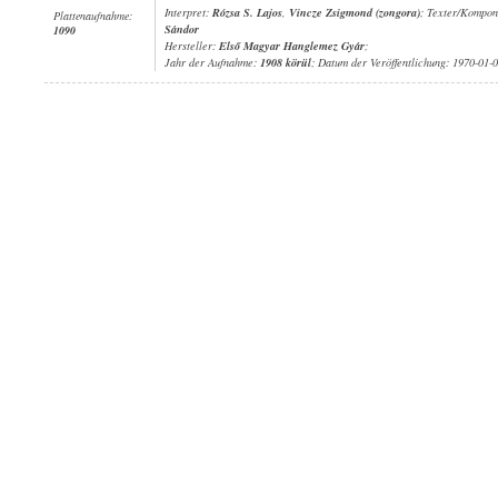
Interpret:
Rózsa S. Lajos
,
Vincze Zsigmond (zongora)
; Texter/Kompon
Plattenaufnahme:
Sándor
1090
Hersteller:
Első Magyar Hanglemez Gyár
;
Jahr der Aufnahme:
1908 körül
; Datum der Veröffentlichung: 1970-01-