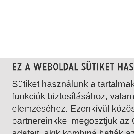
Sütiket használunk a tartalm
funkciók biztosításához, vala
elemzéséhez. Ezenkívül közö
partnereinkkel megosztjuk az
adatait, akik kombinálhatják a