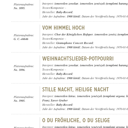
Interpret:
ismeretlen zenekar
,
ismeretlen zenészek (templomi harang
Plattenaufnahme:
Texter/Komponist: -
No. 3895.
Hersteller:
Baby-Record
;
Jahr der Aufnahme:
1908 körül
; Datum der Veröffentlichung: 1970-01-
Interpret:
Chor der Königlichen Hofoper
,
ismeretlen zenész (templo
Plattenaufnahme:
Texter/Komponist: -
G. C.-44646
Hersteller:
Gramophone Concert Record
;
Jahr der Aufnahme:
1908 körül
; Datum der Veröffentlichung: 1970-01-
Interpret:
ismeretlen zenekar
,
ismeretlen zenészek (templomi harang
Plattenaufnahme:
Texter/Komponist: -
No. 3896.
Hersteller:
Baby-Record
;
Jahr der Aufnahme:
1908 körül
; Datum der Veröffentlichung: 1970-01-
Interpret:
ismeretlen kórus
,
ismeretlen zenészek (templomi orgona
,
h
Plattenaufnahme:
Franz Xaver Gruber
No. 3905.
Hersteller:
Baby-Record
;
Jahr der Aufnahme:
1908 körül
; Datum der Veröffentlichung: 1970-01-
Interpret:
ismeretlen kórus
,
ismeretlen zenészek (templomi orgona
,
h
Plattenaufnahme: