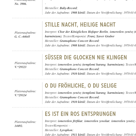
-
No. 3906.
Hersteller:
Baby-Record
;
Jahr der Aufnahme:
1908 körül
; Datum der Veröffentlichung: 1970-01-
Interpret:
Chor der Königlichen Hofoper Berlin
,
ismeretlen zenész 
Plattenaufnahme:
harmónium)
; Texter/Komponist:
Franz Xaver Gruber
G. C.-44645
Hersteller:
Gramophone Concert Record
;
Jahr der Aufnahme:
1908 körül
; Datum der Veröffentlichung: 1970-01-
Plattenaufnahme:
Interpret:
ismeretlen zenész (templomi harang
,
harmónium)
; Texter
V.*29323
Hersteller:
Gramophone Concert Record
;
Jahr der Aufnahme:
1910 körül
; Datum der Veröffentlichung: 1970-01-
Plattenaufnahme:
Interpret:
ismeretlen zenész (templomi harang
,
harmónium)
; Texter/
V.*29324
Hersteller:
Gramophone Concert Record
;
Jahr der Aufnahme:
1910 körül
; Datum der Veröffentlichung: 1970-01-
Interpret:
ismeretlen férfikar
,
ismeretlen zenekar
,
ismeretlen zenész
Plattenaufnahme:
Texter/Komponist: -
14492.
Hersteller:
Lyrophon
;
Jahr der Aufnahme:
1911 körül
; Datum der Veröffentlichung: 1970-01-