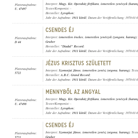
Interpret:
Magy. Kir. Operaház férfikara
,
ismeretlen zenészek (haran
Plattenaufnahme:
Texter/Komponist: -
U. 47497
Hersteller:
Lyrophon
;
Jahr der Aufnahme:
1911 körül
; Datum der Veröffentlichung: 1970-01-
Interpret:
ismeretlen énekes
,
ismeretlen zenészek (zongora
,
harang)
;
Plattenaufnahme:
Gruber
D 44
Hersteller:
"Diadal" Record
;
Jahr der Aufnahme:
1911 körül
; Datum der Veröffentlichung: 1970-01-
Plattenaufnahme:
Interpret:
Szomorjai János
,
ismeretlen zenész (orgona
,
harang)
; Text
5722
Hersteller:
A.B.C. Grand Record
;
Jahr der Aufnahme:
1911 körül
; Datum der Veröffentlichung: 1970-01-
Interpret:
Magy. Kir. Operaház férfikara
,
ismeretlen zenészek (haran
Plattenaufnahme:
Texter/Komponist: -
U. 47498
Hersteller:
Lyrophon
;
Jahr der Aufnahme:
1911 körül
; Datum der Veröffentlichung: 1970-01-
Interpret:
Szomorjai János
,
ismeretlen zenész (orgona
,
harang)
; Tex
Plattenaufnahme:
Gruber
5721