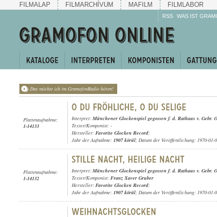
FILMALAP
FILMARCHÍVUM
MAFILM
FILMLABOR
RSS
WAS IST GRAM
Das möchte ich im GramofonRadio hören!
Interpret:
Münchener Glockenspiel gegossen f. d. Rathaus v. Gebr. 
Plattenaufnahme:
Texter/Komponist: -
1-14133
Hersteller:
Favorite Glocken Record
;
Jahr der Aufnahme:
1907 körül
; Datum der Veröffentlichung: 1970-01-
Interpret:
Münchener Glockenspiel gegossen f. d. Rathaus v. Gebr. 
Plattenaufnahme:
Texter/Komponist:
Franz Xaver Gruber
1-14132
Hersteller:
Favorite Glocken Record
;
Jahr der Aufnahme:
1907 körül
; Datum der Veröffentlichung: 1970-01-