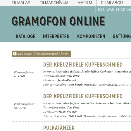
FILMALAP
FILMARCHÍVUM
MAFILM
FILMLABOR
RSS
WAS IST GRAM
Das möchte ich im GramofonRadio hören!
Interpret:
ismeretlen férfikar
,
Jumbo-Militär-Orchester
,
ismeretlen ze
Plattenaufnahme:
Texter/Komponist:
Carl Peter
A. 41947.
Hersteller:
Jumbo-Record
;
Jahr der Aufnahme:
1908 körül
; Datum der Veröffentlichung: 1970-01-
Interpret:
ismeretlen férfikar
,
ismeretlen katonazenekar
,
ismeretlen z
Plattenaufnahme:
Texter/Komponist:
Carl Peter
No. 1046.
Hersteller:
Odeon Record
;
Jahr der Aufnahme:
1908 körül
; Datum der Veröffentlichung: 1970-01-