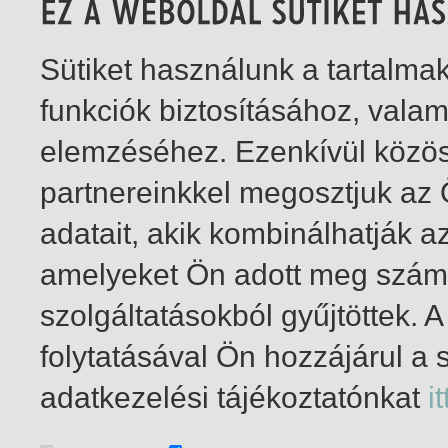
Sütiket használunk a tartalm
funkciók biztosításához, vala
elemzéséhez. Ezenkívül közö
partnereinkkel megosztjuk az
adatait, akik kombinálhatják a
amelyeket Ön adott meg számu
szolgáltatásokból gyűjtöttek.
folytatásával Ön hozzájárul a 
1-9
/ insgesamt 9 Treffer
adatkezelési tájékoztatónkat
it