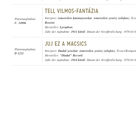
Interpret:
ismeretlen katonazenekar
,
ismeretlen zenész (xilofon)
; Tex
Plattenaufnahme:
Rossini
U. 14906
Hersteller:
Lyrophon
;
Jahr der Aufnahme:
1911 körül
; Datum der Veröffentlichung: 1970-01-
Plattenaufnahme:
Interpret:
Diadal zenekar
,
ismeretlen zenész (xilofon)
; Texter/Kompon
D 1221
Hersteller:
"Diadal" Record
;
Jahr der Aufnahme:
1914 körül
; Datum der Veröffentlichung: 1970-01-