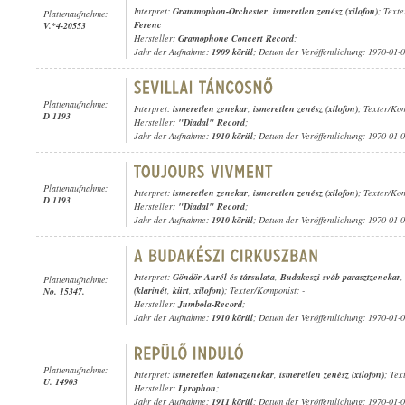
Interpret:
Grammophon-Orchester
,
ismeretlen zenész (xilofon)
; Text
Plattenaufnahme:
Ferenc
V.*4-20553
Hersteller:
Gramophone Concert Record
;
Jahr der Aufnahme:
1909 körül
; Datum der Veröffentlichung: 1970-01-
Plattenaufnahme:
Interpret:
ismeretlen zenekar
,
ismeretlen zenész (xilofon)
; Texter/Kom
D 1193
Hersteller:
"Diadal" Record
;
Jahr der Aufnahme:
1910 körül
; Datum der Veröffentlichung: 1970-01-
Plattenaufnahme:
Interpret:
ismeretlen zenekar
,
ismeretlen zenész (xilofon)
; Texter/Kom
D 1193
Hersteller:
"Diadal" Record
;
Jahr der Aufnahme:
1910 körül
; Datum der Veröffentlichung: 1970-01-
Interpret:
Göndör Aurél és társulata
,
Budakeszi sváb parasztzenekar
Plattenaufnahme:
(klarinét
,
kürt
,
xilofon)
; Texter/Komponist: -
No. 15347.
Hersteller:
Jumbola-Record
;
Jahr der Aufnahme:
1910 körül
; Datum der Veröffentlichung: 1970-01-
Plattenaufnahme:
Interpret:
ismeretlen katonazenekar
,
ismeretlen zenész (xilofon)
; Tex
U. 14903
Hersteller:
Lyrophon
;
Jahr der Aufnahme:
1911 körül
; Datum der Veröffentlichung: 1970-01-