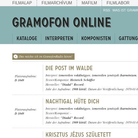
FILMALAP
FILMARCHÍVUM
MAFILM
FILMLABOR
RSS
WAS IST GRAM
Das möchte ich im GramofonRadio hören!
Interpret:
ismeretlen vokálnégyes
,
ismeretlen zenészek (harmónium
Plattenaufnahme:
Texter/Komponist:
Heinrich Schäffer
D 1049
Hersteller:
"Diadal" Record
;
Jahr der Aufnahme:
1908 körül
; Datum der Veröffentlichung: 1970-01-
Interpret:
ismeretlen vokálnégyes
,
ismeretlen zenészek (harmónium
Plattenaufnahme:
Texter/Komponist: -
D 1049
Hersteller:
"Diadal" Record
;
Jahr der Aufnahme:
1909 körül
; Datum der Veröffentlichung: 1970-01-