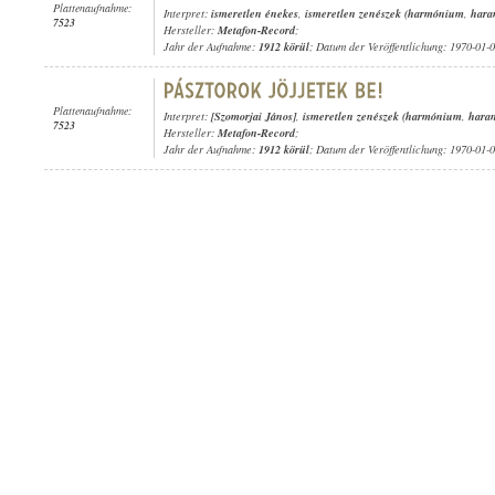
Plattenaufnahme:
Interpret:
ismeretlen énekes
,
ismeretlen zenészek (harmónium
,
hara
7523
Hersteller:
Metafon-Record
;
Jahr der Aufnahme:
1912 körül
; Datum der Veröffentlichung: 1970-01-
Plattenaufnahme:
Interpret:
[Szomorjai János]
,
ismeretlen zenészek (harmónium
,
hara
7523
Hersteller:
Metafon-Record
;
Jahr der Aufnahme:
1912 körül
; Datum der Veröffentlichung: 1970-01-