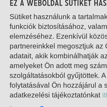
Sütiket használunk a tartalm
funkciók biztosításához, vala
elemzéséhez. Ezenkívül közö
partnereinkkel megosztjuk az
adatait, akik kombinálhatják a
amelyeket Ön adott meg számu
szolgáltatásokból gyűjtöttek.
folytatásával Ön hozzájárul a 
1-4
/ insgesamt 4 Treffer
adatkezelési tájékoztatónkat
it