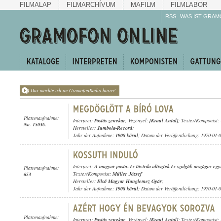
FILMALAP
FILMARCHÍVUM
MAFILM
FILMLABOR
RSS
WAS IST GRAM
Das möchte ich im GramofonRadio hören!
Plattenaufnahme:
Interpret:
Postás zenekar
, Vezényel:
[Kraul Antal]
; Texter/Komponist: 
No. 15036.
Hersteller:
Jumbola-Record
;
Jahr der Aufnahme:
1908 körül
; Datum der Veröffentlichung: 1970-01-
Interpret:
A magyar posta- és távírda altisztek és szolgák országos e
Plattenaufnahme:
Texter/Komponist:
Müller József
653
Hersteller:
Első Magyar Hanglemez Gyár
;
Jahr der Aufnahme:
1908 körül
; Datum der Veröffentlichung: 1970-01-
Plattenaufnahme:
Interpret:
Postás zenekar
, Vezényel:
[Kraul Antal]
; Texter/Komponist: 