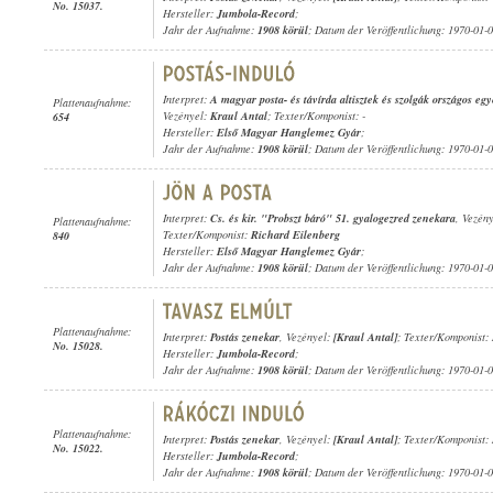
No. 15037.
Hersteller:
Jumbola-Record
;
Jahr der Aufnahme:
1908 körül
; Datum der Veröffentlichung: 1970-01-
Interpret:
A magyar posta- és távírda altisztek és szolgák országos e
Plattenaufnahme:
Vezényel:
Kraul Antal
; Texter/Komponist: -
654
Hersteller:
Első Magyar Hanglemez Gyár
;
Jahr der Aufnahme:
1908 körül
; Datum der Veröffentlichung: 1970-01-
Interpret:
Cs. és kir. "Probszt báró" 51. gyalogezred zenekara
, Vezén
Plattenaufnahme:
Texter/Komponist:
Richard Eilenberg
840
Hersteller:
Első Magyar Hanglemez Gyár
;
Jahr der Aufnahme:
1908 körül
; Datum der Veröffentlichung: 1970-01-
Plattenaufnahme:
Interpret:
Postás zenekar
, Vezényel:
[Kraul Antal]
; Texter/Komponist:
No. 15028.
Hersteller:
Jumbola-Record
;
Jahr der Aufnahme:
1908 körül
; Datum der Veröffentlichung: 1970-01-
Plattenaufnahme:
Interpret:
Postás zenekar
, Vezényel:
[Kraul Antal]
; Texter/Komponist:
No. 15022.
Hersteller:
Jumbola-Record
;
Jahr der Aufnahme:
1908 körül
; Datum der Veröffentlichung: 1970-01-