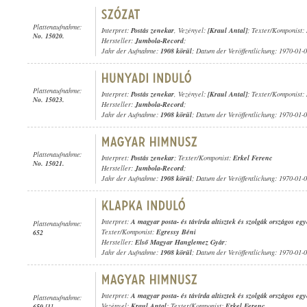
Plattenaufnahme:
Interpret:
Postás zenekar
, Vezényel:
[Kraul Antal]
; Texter/Komponist:
No. 15020.
Hersteller:
Jumbola-Record
;
Jahr der Aufnahme:
1908 körül
; Datum der Veröffentlichung: 1970-01-
Plattenaufnahme:
Interpret:
Postás zenekar
, Vezényel:
[Kraul Antal]
; Texter/Komponist:
No. 15023.
Hersteller:
Jumbola-Record
;
Jahr der Aufnahme:
1908 körül
; Datum der Veröffentlichung: 1970-01-
Plattenaufnahme:
Interpret:
Postás zenekar
; Texter/Komponist:
Erkel Ferenc
No. 15021.
Hersteller:
Jumbola-Record
;
Jahr der Aufnahme:
1908 körül
; Datum der Veröffentlichung: 1970-01-
Interpret:
A magyar posta- és távírda altisztek és szolgák országos e
Plattenaufnahme:
Texter/Komponist:
Egressy Béni
652
Hersteller:
Első Magyar Hanglemez Gyár
;
Jahr der Aufnahme:
1908 körül
; Datum der Veröffentlichung: 1970-01-
Interpret:
A magyar posta- és távírda altisztek és szolgák országos e
Plattenaufnahme:
Vezényel:
Kraul Antal
; Texter/Komponist:
Erkel Ferenc
650 [1]