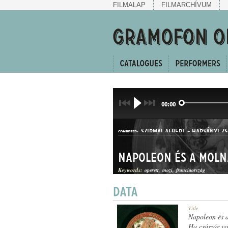
FILMALAP
FILMARCHÍVUM
00:00
SZIRMAI ALBERT
-
HARSÁNYI ZS
COMPOSER:
Napoleon és a mol
Keywords:
operett
mozi
franciaország
TWO-STEP
Title
GENRE:
Napoleon és 
Ha császár vo