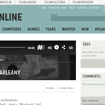
MAFILM
FILMLABOR
FILMKULTÚRA
FILMHIRADÓK
RSS
WHAT IS THIS?
HELP
FORUM
CONTACT
Listen!
Search:
Enrich!
Keep track of what is
happening!
Share!
HQ
GO
00:00
filmzauber (8)
,
franc
operett (695)
OLT
nárleány
No comment has been
69 plays
1 listener likes it
a molnárleány
New comment
lnék - duett a "Mozikirály"-ból