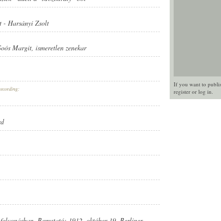
t
-
Harsányi Zsolt
Soós Margit
,
ismeretlen zenekar
If you want to publi
recording:
register
or
log in
.
rd
 felvonásban. Bemutató: 1912. október 19. Berliner