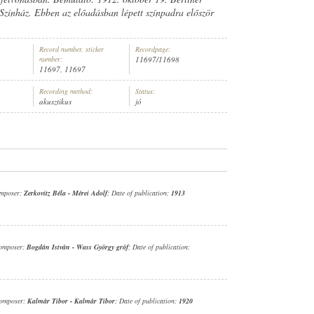
 Színház. Ebben az előadásban lépett színpadra először
Record number, sticker
Recordpage:
number:
11697/11698
11697, 11697
ERETLEN ZENEKAR
Recording method:
Status:
akusztikus
jó
omposer:
Zerkovitz Béla
-
Mérei Adolf
; Date of publication:
1913
omposer:
Bogdán István
-
Wass György gróf
; Date of publication:
Composer:
Kalmár Tibor
-
Kalmár Tibor
; Date of publication:
1920