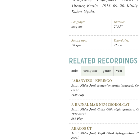
Theater, Berlin - 1913. 09. 20. Király
Kabos Gyula.
Language:
Duration:
magyar
2' 53"
NÁDOR JENŐ
,
SOÓS MARGIT
,
ISM
ARTIST:
Record type:
Record size:
78 rpm
25 cm
artist
composer
genre
year
"ARANYESŐ" KERINGŐ
Artist:
Nádor Jenő
,
ismeretlen zenész (zongora)
; C
körül
1138 Play
A HAJNAL MÁR NEM CSÓKOLGAT
Artist:
Nádor Jenő
,
Csóka Ödön cigányzenekara
; C
1917 körül
581 Play
AKÁCOS ÚT
Artist:
Nádor Jenő
,
Kozák Dávid cigányzenekara
; 
körül