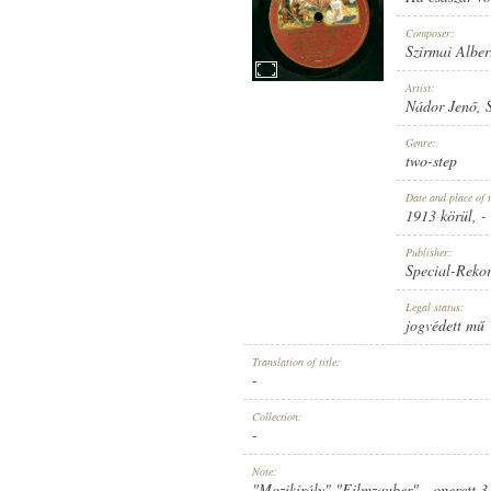
Composer:
Szirmai Alber
Artist:
Nádor Jenő
,
1913 KÖRÜL
PUBLICATION:
Genre:
two-step
Date and place of 
1913 körül
, -
Publisher:
Special-Reko
SPECIAL-REKORD
PUBLISHER:
Legal status:
jogvédett mű
Translation of title:
-
Collection:
-
11697
RECORD NUMBER:
Note:
"Mozikirály" "Filmzauber" - operett 3