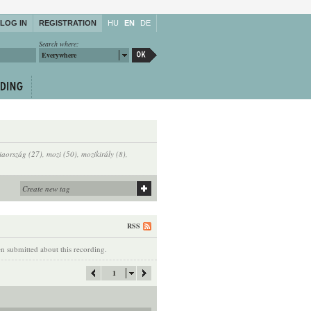
LOG IN
REGISTRATION
HU
EN
DE
Search where:
Everywhere
iaország (27)
,
mozi (50)
,
mozikirály (8)
,
RSS
 submitted about this recording.
1