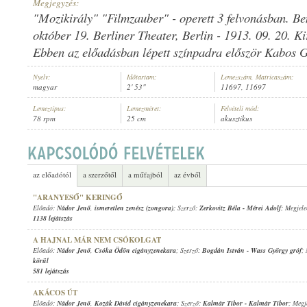
Megjegyzés:
"Mozikirály" "Filmzauber" - operett 3 felvonásban. B
október 19. Berliner Theater, Berlin - 1913. 09. 20. Ki
Ebben az előadásban lépett színpadra először Kabos G
NÁDOR JENŐ
,
SOÓS MARGIT
,
ISMERETLEN ZENEKAR
Nyelv:
Időtartam:
Lemezszám, Matricaszám:
ELŐADÓ:
magyar
2' 53"
11697, 11697
Lemeztípus:
Lemezméret:
Felvételi mód:
78 rpm
25 cm
akusztikus
az előadótól
a szerzőtől
a műfajból
az évből
"ARANYESŐ" KERINGŐ
Előadó:
Nádor Jenő
,
ismeretlen zenész (zongora)
; Szerző:
Zerkovitz Béla
-
Mérei Adolf
; Megjele
1138 lejátszás
A HAJNAL MÁR NEM CSÓKOLGAT
Előadó:
Nádor Jenő
,
Csóka Ödön cigányzenekara
; Szerző:
Bogdán István
-
Wass György gróf
;
körül
581 lejátszás
AKÁCOS ÚT
Előadó:
Nádor Jenő
,
Kozák Dávid cigányzenekara
; Szerző:
Kalmár Tibor
-
Kalmár Tibor
; Megj