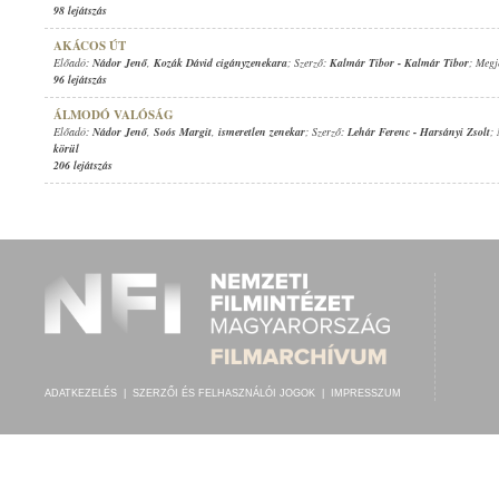
98 lejátszás
AKÁCOS ÚT
Előadó:
Nádor Jenő
,
Kozák Dávid cigányzenekara
; Szerző:
Kalmár Tibor
-
Kalmár Tibor
; Megj
96 lejátszás
ÁLMODÓ VALÓSÁG
Előadó:
Nádor Jenő
,
Soós Margit
,
ismeretlen zenekar
; Szerző:
Lehár Ferenc
-
Harsányi Zsolt
;
körül
206 lejátszás
ADATKEZELÉS
|
SZERZŐI ÉS FELHASZNÁLÓI JOGOK
|
IMPRESSZUM