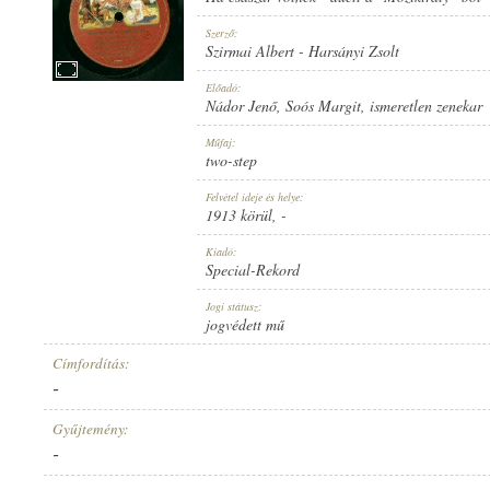
Szerző:
Szirmai Albert
-
Harsányi Zsolt
Előadó:
Nádor Jenő
,
Soós Margit
,
ismeretlen zenekar
1913 KÖRÜL
MEGJELENÉS IDEJE:
Műfaj:
two-step
Felvétel ideje és helye:
1913 körül
, -
Kiadó:
Special-Rekord
SPECIAL-REKORD
KIADÓ:
Jogi státusz:
jogvédett mű
Címfordítás:
-
Gyűjtemény:
-
11697
LEMEZSZÁM: