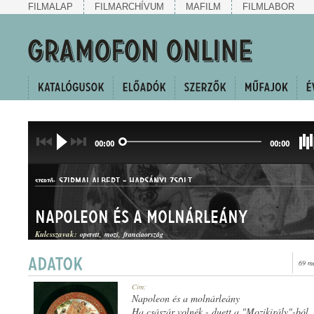
FILMALAP
FILMARCHÍVUM
MAFILM
FILMLABOR
00:00
00:00
SZIRMAI ALBERT
-
HARSÁNYI ZSOLT
SZERZŐ:
Napoleon és a molnárleány
Kulcsszavak:
operett
mozi
franciaország
69 m
TWO-STEP
Cím:
MŰFAJ:
Napoleon és a molnárleány
Ha császár volnék - duett a "Mozikirály"-ból