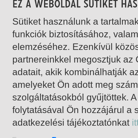
Sütiket használunk a tartalm
funkciók biztosításához, vala
elemzéséhez. Ezenkívül közö
partnereinkkel megosztjuk az
adatait, akik kombinálhatják a
amelyeket Ön adott meg számu
szolgáltatásokból gyűjtöttek.
folytatásával Ön hozzájárul a 
1-6
/ total 6 hit
adatkezelési tájékoztatónkat
it