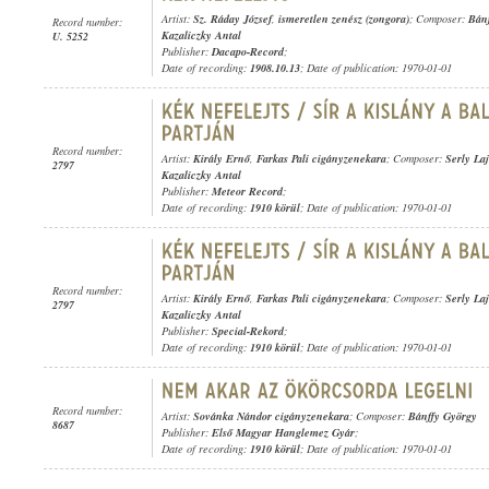
Artist:
Sz. Ráday József
,
ismeretlen zenész (zongora)
; Composer:
Bán
Record number:
Kazaliczky Antal
U. 5252
Publisher:
Dacapo-Record
;
Date of recording:
1908.10.13
; Date of publication: 1970-01-01
Record number:
Artist:
Király Ernő
,
Farkas Pali cigányzenekara
; Composer:
Serly La
2797
Kazaliczky Antal
Publisher:
Meteor Record
;
Date of recording:
1910 körül
; Date of publication: 1970-01-01
Record number:
Artist:
Király Ernő
,
Farkas Pali cigányzenekara
; Composer:
Serly La
2797
Kazaliczky Antal
Publisher:
Special-Rekord
;
Date of recording:
1910 körül
; Date of publication: 1970-01-01
Record number:
Artist:
Sovánka Nándor cigányzenekara
; Composer:
Bánffy György
8687
Publisher:
Első Magyar Hanglemez Gyár
;
Date of recording:
1910 körül
; Date of publication: 1970-01-01