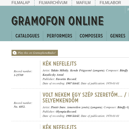
FILMALAP
FILMARCHÍVUM
MAFILM
FILMLABOR
Play this on GramophoneRadio!
Artist:
Takáts Mihály
,
Kende Frigyesné (zongora)
; Composer:
Bánffy
Record number:
Kazaliczky Antal
1-25769
Publisher:
Favorite Record
;
Date of recording:
1907 körül
; Date of publication: 1970-01-01
Record number:
No. 6852.
Artist:
Pintér Imre
,
ismeretlen zenész (zongora)
; Composer:
Bánffy G
Publisher:
Olympia-Record
;
Date of recording:
1908 körül
; Date of publication: 1970-01-01