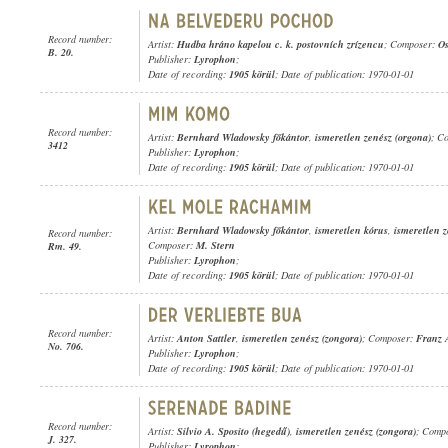
Record number:
Artist:
Hudba hráno kapelou c. k. postovních zrízencu
; Composer:
Os
B. 20.
Publisher:
Lyrophon
;
Date of recording:
1905 körül
; Date of publication: 1970-01-01
Record number:
Artist:
Bernhard Wladowsky főkántor
,
ismeretlen zenész (orgona)
; C
3412
Publisher:
Lyrophon
;
Date of recording:
1905 körül
; Date of publication: 1970-01-01
Artist:
Bernhard Wladowsky főkántor
,
ismeretlen kórus
,
ismeretlen z
Record number:
Composer:
M. Stern
Rm. 49.
Publisher:
Lyrophon
;
Date of recording:
1905 körül
; Date of publication: 1970-01-01
Record number:
Artist:
Anton Sattler
,
ismeretlen zenész (zongora)
; Composer:
Franz 
No. 706.
Publisher:
Lyrophon
;
Date of recording:
1905 körül
; Date of publication: 1970-01-01
Record number:
Artist:
Silvio A. Sposito (hegedű)
,
ismeretlen zenész (zongora)
; Comp
J. 327.
Publisher:
Lyrophon
;