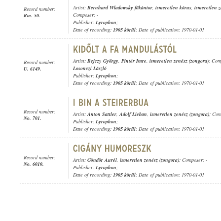
Artist:
Bernhard Wladowsky főkántor
,
ismeretlen kórus
,
ismeretlen z
Record number:
Composer: -
Rm. 50.
Publisher:
Lyrophon
;
Date of recording:
1905 körül
; Date of publication: 1970-01-01
Artist:
Bejczy György
,
Pintér Imre
,
ismeretlen zenész (zongora)
; Com
Record number:
Losonczi László
U. 6149.
Publisher:
Lyrophon
;
Date of recording:
1905 körül
; Date of publication: 1970-01-01
Record number:
Artist:
Anton Sattler
,
Adolf Lieban
,
ismeretlen zenész (zongora)
; Co
No. 701.
Publisher:
Lyrophon
;
Date of recording:
1905 körül
; Date of publication: 1970-01-01
Record number:
Artist:
Göndör Aurél
,
ismeretlen zenész (zongora)
; Composer: -
No. 6010.
Publisher:
Lyrophon
;
Date of recording:
1905 körül
; Date of publication: 1970-01-01