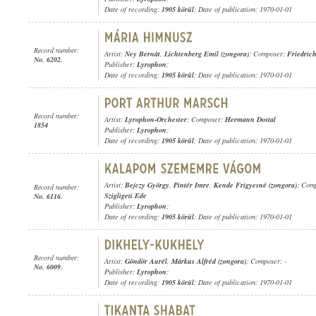
Date of recording:
1905 körül
; Date of publication: 1970-01-01
Record number:
Artist:
Ney Bernát
,
Lichtenberg Emil (zongora)
; Composer:
Friedric
No. 6202.
Publisher:
Lyrophon
;
Date of recording:
1905 körül
; Date of publication: 1970-01-01
Record number:
Artist:
Lyrophon-Orchester
; Composer:
Hermann Dostal
1854
Publisher:
Lyrophon
;
Date of recording:
1905 körül
; Date of publication: 1970-01-01
Artist:
Bejczy György
,
Pintér Imre
,
Kende Frigyesné (zongora)
; Com
Record number:
Szigligeti Ede
No. 6116.
Publisher:
Lyrophon
;
Date of recording:
1905 körül
; Date of publication: 1970-01-01
Record number:
Artist:
Göndör Aurél
,
Márkus Alfréd (zongora)
; Composer: -
No. 6009.
Publisher:
Lyrophon
;
Date of recording:
1905 körül
; Date of publication: 1970-01-01