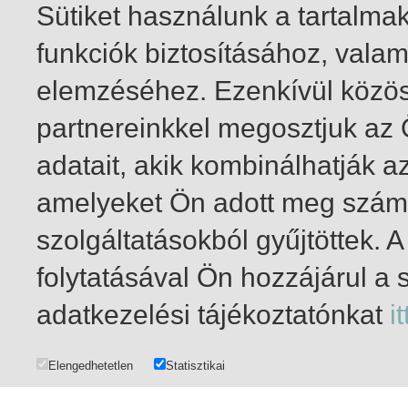
Sütiket használunk a tartalm
funkciók biztosításához, vala
elemzéséhez. Ezenkívül közö
partnereinkkel megosztjuk az
adatait, akik kombinálhatják a
amelyeket Ön adott meg számu
szolgáltatásokból gyűjtöttek.
folytatásával Ön hozzájárul a 
1-20
/ total 293 hit
adatkezelési tájékoztatónkat
it
Elengedhetetlen
Statisztikai