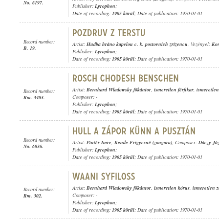
No. 6197.
Publisher:
Lyrophon
;
Date of recording:
1905 körül
; Date of publication: 1970-01-01
Record number:
Artist:
Hudba hráno kapelou c. k. postovních zrízencu
, Vezényel:
Ko
B. 19.
Publisher:
Lyrophon
;
Date of recording:
1905 körül
; Date of publication: 1970-01-01
Artist:
Bernhard Wladowsky főkántor
,
ismeretlen férfikar
,
ismeretlen
Record number:
Composer: -
Rm. 3403.
Publisher:
Lyrophon
;
Date of recording:
1905 körül
; Date of publication: 1970-01-01
Record number:
Artist:
Pintér Imre
,
Kende Frigyesné (zongora)
; Composer:
Dóczy Józ
No. 6036.
Publisher:
Lyrophon
;
Date of recording:
1905 körül
; Date of publication: 1970-01-01
Artist:
Bernhard Wladowsky főkántor
,
ismeretlen kórus
,
ismeretlen z
Record number:
Composer: -
Rm. 302.
Publisher:
Lyrophon
;
Date of recording:
1905 körül
; Date of publication: 1970-01-01