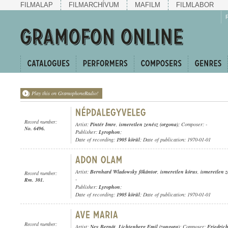
FILMALAP
FILMARCHÍVUM
MAFILM
FILMLABOR
Play this on GramophoneRadio!
Record number:
Artist:
Pintér Imre
,
ismeretlen zenész (orgona)
; Composer: -
No. 6496.
Publisher:
Lyrophon
;
Date of recording:
1905 körül
; Date of publication: 1970-01-01
Artist:
Bernhard Wladowsky főkántor
,
ismeretlen kórus
,
ismeretlen z
Record number:
-
Rm. 301.
Publisher:
Lyrophon
;
Date of recording:
1905 körül
; Date of publication: 1970-01-01
Record number:
Artist:
Ney Bernát
,
Lichtenberg Emil (zongora)
; Composer:
Friedric