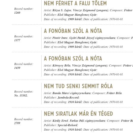
Record number:
Artist:
Rózsa S. Lajos
,
Vincze Zsigmond (zongora)
; Composer:
Fráter
1260
Publisher:
Első Magyar Hanglemez Gyár
;
Date of recording:
1909 körül
; Date of publication: 1970-01-01
Record number:
Artist:
Pintér Imre
,
Győri Parádi József cigányzenekara
; Composer:
F
1377
Publisher:
Első Magyar Hanglemez Gyár
;
Date of recording:
1909 körül
; Date of publication: 1970-01-01
Record number:
Artist:
Környey Béla
,
Vincze Zsigmond (zongora)
; Composer:
Fráter 
1439
Publisher:
Első Magyar Hanglemez Gyár
;
Date of recording:
1910 körül
; Date of publication: 1970-01-01
Record number:
Artist:
Banda Marci cigányzenekara
; Composer:
Fráter Béla
No. 15382.
Publisher:
Jumbola-Record
;
Date of recording:
1910 körül
; Date of publication: 1970-01-01
Record number:
Artist:
Király Ernő
,
Farkas Pali cigányzenekara
; Composer:
Fráter B
2789
Publisher:
Special-Rekord
;
Date of recording:
1910 körül
; Date of publication: 1970-01-01