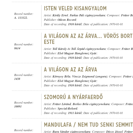
Record number:
Artist:
Király Ernő
,
Farkas Pali cigányzenekara
; Composer:
Fráter B
A. 113122.
Publisher:
Odeon Record
;
Date of recording:
1910 körül
; Date of publication: 1970-01-01
Record number:
8614
Artist:
Toll Károly és Toll Árpád cigányzenekara
; Composer:
Fráter B
Publisher:
Első Magyar Hanglemez Gyár
;
Date of recording:
1910 körül
; Date of publication: 1970-01-01
Record number:
Artist:
Környey Béla
,
Vincze Zsigmond (zongora)
; Composer:
Fráter 
1438
Publisher:
Első Magyar Hanglemez Gyár
;
Date of recording:
1910 körül
; Date of publication: 1970-01-01
Record number:
Artist:
Fráter Lóránd
,
Berkes Béla cigányzenekara
; Composer:
Fráte
10091
Publisher:
Special-Rekord
;
Date of recording:
1911 körül
; Date of publication: 1970-01-01
Record number:
Artist:
Bura Sándor cigányzenekara
; Composer:
Dóczy József
,
Fráter