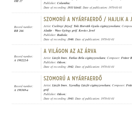
OH 17
Publisher:
Columbia
;
Date of recording:
1933 körül
; Date of publication: 1970-01-01
Artist:
Cselényi József
,
Toki Horváth Gyula cigányzenekara
; Compos
Record number:
Aladár
-
Wass György gróf
,
Kovács Jenő
RB 266
Publisher:
Radiola
;
Date of recording:
1940
; Date of publication: 1970-01-01
Record number:
Artist:
László Imre
,
Farkas Béla cigányzenekara
; Composer:
Fráter 
A 198222-b
Publisher:
Odeon
;
Date of recording:
1942
; Date of publication: 1970-01-01
Artist:
László Imre
,
Szendlay László cigányzenekara
; Composer:
Frát
Record number:
gróf
A 198369-a
Publisher:
Odeon
;
Date of recording:
1943
; Date of publication: 1970-01-01