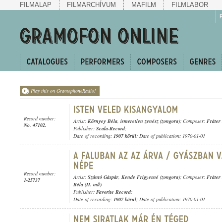
FILMALAP
FILMARCHÍVUM
MAFILM
FILMLABOR
Play this on GramophoneRadio!
Record number:
Artist:
Környey Béla
,
ismeretlen zenész (zongora)
; Composer:
Fráter
No. 47102.
Publisher:
Scala-Record
;
Date of recording:
1907 körül
; Date of publication: 1970-01-01
Record number:
Artist:
Szántó Gáspár
,
Kende Frigyesné (zongora)
; Composer:
Fráter 
1-25737
Béla (II. mű)
Publisher:
Favorite Record
;
Date of recording:
1907 körül
; Date of publication: 1970-01-01