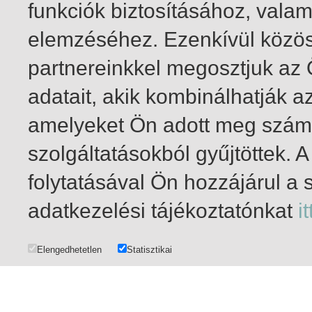
funkciók biztosításához, vala
elemzéséhez. Ezenkívül közö
partnereinkkel megosztjuk az
adatait, akik kombinálhatják a
amelyeket Ön adott meg számu
szolgáltatásokból gyűjtöttek.
folytatásával Ön hozzájárul a 
1-20
/ total 21 hit
adatkezelési tájékoztatónkat
it
Elengedhetetlen
Statisztikai
DATA MANAGEMENT
|
COPYRIGHT AND USER PRIVILEGES
|
IMPRINT