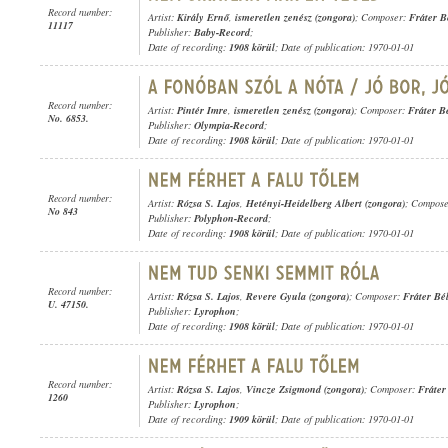
Record number:
Artist:
Király Ernő
,
ismeretlen zenész (zongora)
; Composer:
Fráter B
11117
Publisher:
Baby-Record
;
Date of recording:
1908 körül
; Date of publication: 1970-01-01
Record number:
Artist:
Pintér Imre
,
ismeretlen zenész (zongora)
; Composer:
Fráter B
No. 6853.
Publisher:
Olympia-Record
;
Date of recording:
1908 körül
; Date of publication: 1970-01-01
Record number:
Artist:
Rózsa S. Lajos
,
Hetényi-Heidelberg Albert (zongora)
; Compos
No 843
Publisher:
Polyphon-Record
;
Date of recording:
1908 körül
; Date of publication: 1970-01-01
Record number:
Artist:
Rózsa S. Lajos
,
Revere Gyula (zongora)
; Composer:
Fráter Bé
U. 47150.
Publisher:
Lyrophon
;
Date of recording:
1908 körül
; Date of publication: 1970-01-01
Record number:
Artist:
Rózsa S. Lajos
,
Vincze Zsigmond (zongora)
; Composer:
Fráter
1260
Publisher:
Lyrophon
;
Date of recording:
1909 körül
; Date of publication: 1970-01-01