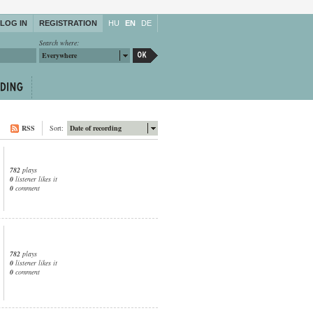
LOG IN
REGISTRATION
HU
EN
DE
Search where:
Everywhere
RSS
Sort:
Date of recording
782
plays
0
listener likes it
0
comment
782
plays
0
listener likes it
0
comment