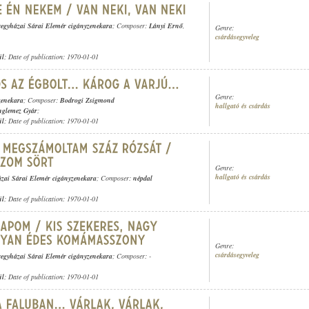
regyházai Sárai Elemér cigányzenekara
; Composer:
Lányi Ernő
,
Genre:
csárdásegyveleg
ül
; Date of publication: 1970-01-01
Genre:
zenekara
; Composer:
Bodrogi Zsigmond
hallgató és csárdás
nglemez Gyár
;
ül
; Date of publication: 1970-01-01
Genre:
hallgató és csárdás
ázai Sárai Elemér cigányzenekara
; Composer:
népdal
ül
; Date of publication: 1970-01-01
Genre:
csárdásegyveleg
regyházai Sárai Elemér cigányzenekara
; Composer: -
ül
; Date of publication: 1970-01-01