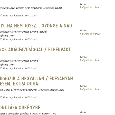
Genre:
hallgató és csárdás
egyházai Sárai Elemér cigányzenekara
; Composer:
népdal
ül
; Date of publication: 1970-01-01
Genre:
zenekara
; Composer:
Fráter Lóránd
,
népdal
hallgató és csárdás
nglemez Gyár
;
ül
; Date of publication: 1970-01-01
Genre:
hallgató és csárdás
zenekara
; Composer:
Fráter Lóránd
nglemez Gyár
;
ül
; Date of publication: 1970-01-01
Genre:
hallgató és csárdás
ázai Sárai Elemér cigányzenekara
; Composer:
Szarvas Lajos
ül
; Date of publication: 1970-01-01
Genre:
sulatuk
,
ismeretlen zenekar
; Composer:
Görényi Tóni