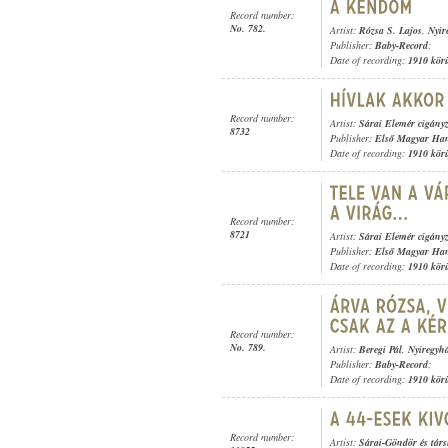
Record number:
No. 782.
Artist:
Rózsa S. Lajos
,
Nyir
Publisher:
Baby-Record
;
Date of recording:
1910 kör
Record number:
Artist:
Sárai Elemér cigány
8732
Publisher:
Első Magyar Ha
Date of recording:
1910 kör
Record number:
8721
Artist:
Sárai Elemér cigány
Publisher:
Első Magyar Ha
Date of recording:
1910 kör
Record number:
No. 789.
Artist:
Beregi Pál
,
Nyiregyh
Publisher:
Baby-Record
;
Date of recording:
1910 kör
Record number:
Artist:
Sárai-Göndör és tár