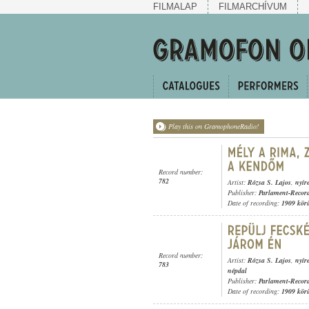
FILMALAP
FILMARCHÍVUM
Play this on GramophoneRadio!
Record number:
782
Artist:
Rózsa S. Lajos
,
nyír
Publisher:
Parlament-Recor
Date of recording:
1909 kör
Record number:
Artist:
Rózsa S. Lajos
,
nyír
783
népdal
Publisher:
Parlament-Recor
Date of recording:
1909 kör