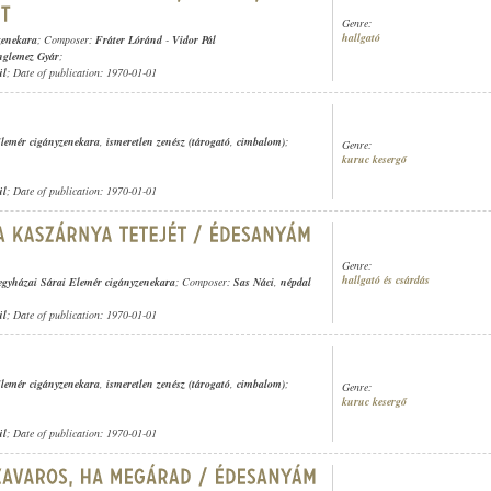
Genre:
hallgató
zenekara
; Composer:
Fráter Lóránd
-
Vidor Pál
nglemez Gyár
;
ül
; Date of publication: 1970-01-01
Elemér cigányzenekara
,
ismeretlen zenész (tárogató
,
cimbalom)
;
Genre:
kuruc kesergő
ül
; Date of publication: 1970-01-01
Genre:
hallgató és csárdás
egyházai Sárai Elemér cigányzenekara
; Composer:
Sas Náci
,
népdal
ül
; Date of publication: 1970-01-01
Elemér cigányzenekara
,
ismeretlen zenész (tárogató
,
cimbalom)
;
Genre:
kuruc kesergő
ül
; Date of publication: 1970-01-01