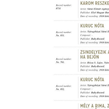
Record number:
8731
Artist:
Sárai Elemér cigány
Publisher:
Első Magyar Ha
Date of recording:
1910 kör
Artist:
Nyiregyházai Sárai 
Record number:
Composer: -
No. 851.
Publisher:
Baby-Record
;
Date of recording:
1910 kör
Record number:
No. 781.
Artist:
Rózsa S. Lajos
,
Nyir
Publisher:
Baby-Record
;
Date of recording:
1910 kör
Artist:
Nyiregyházai Sárai 
Record number:
Composer: -
No. 852.
Publisher:
Baby-Record
;
Date of recording:
1910 kör