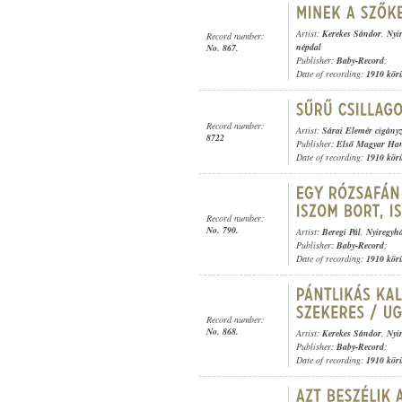
Artist:
Kerekes Sándor
,
Nyi
Record number:
népdal
No. 867.
Publisher:
Baby-Record
;
Date of recording:
1910 kör
Record number:
Artist:
Sárai Elemér cigány
8722
Publisher:
Első Magyar Ha
Date of recording:
1910 kör
Record number:
No. 790.
Artist:
Beregi Pál
,
Nyiregyh
Publisher:
Baby-Record
;
Date of recording:
1910 kör
Record number:
No. 868.
Artist:
Kerekes Sándor
,
Nyi
Publisher:
Baby-Record
;
Date of recording:
1910 kör