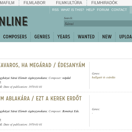
MAFILM
FILMLABOR
FILMKULTÚRA
FILMHIRADÓK
RSS
WHAT IS THIS?
HELP
FORUM
CONTACT
Listen!
Search:
Enrich!
Keep track of what is
happening!
Share!
Genre:
hallgató és csárdás
egyházai Sárai Elemér cigányzenekara
; Composer:
népdal
d
;
ül
; Date of publication: 1970-01-01
Genre:
egyházai Sárai Elemér cigányzenekara
; Composer:
Reményi Ede
,
-
d
;
ül
; Date of publication: 1970-01-01