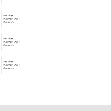
623
plays
0
listener likes it
0
comment
634
plays
0
listener likes it
0
comment
643
plays
0
listener likes it
0
comment