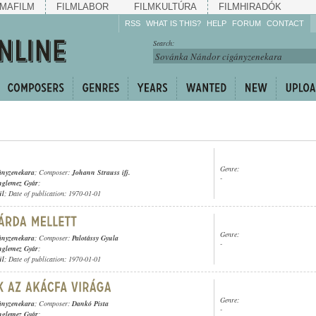
MAFILM
FILMLABOR
FILMKULTÚRA
FILMHIRADÓK
RSS
WHAT IS THIS?
HELP
FORUM
CONTACT
Listen!
Search:
Enrich!
Keep track of what is
happening!
Share!
Genre:
ányzenekara
; Composer:
Johann Strauss ifj.
-
nglemez Gyár
;
ül
; Date of publication: 1970-01-01
Genre:
ányzenekara
; Composer:
Palotássy Gyula
-
nglemez Gyár
;
ül
; Date of publication: 1970-01-01
Genre:
ányzenekara
; Composer:
Dankó Pista
-
nglemez Gyár
;