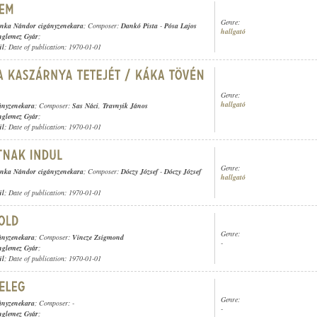
Genre:
nka Nándor cigányzenekara
; Composer:
Dankó Pista
-
Pósa Lajos
hallgató
nglemez Gyár
;
ül
; Date of publication: 1970-01-01
Genre:
hallgató
ányzenekara
; Composer:
Sas Náci
,
Travnyik János
nglemez Gyár
;
ül
; Date of publication: 1970-01-01
Genre:
nka Nándor cigányzenekara
; Composer:
Dóczy József
-
Dóczy József
hallgató
ül
; Date of publication: 1970-01-01
Genre:
ányzenekara
; Composer:
Vincze Zsigmond
-
nglemez Gyár
;
ül
; Date of publication: 1970-01-01
Genre:
ányzenekara
; Composer: -
-
nglemez Gyár
;