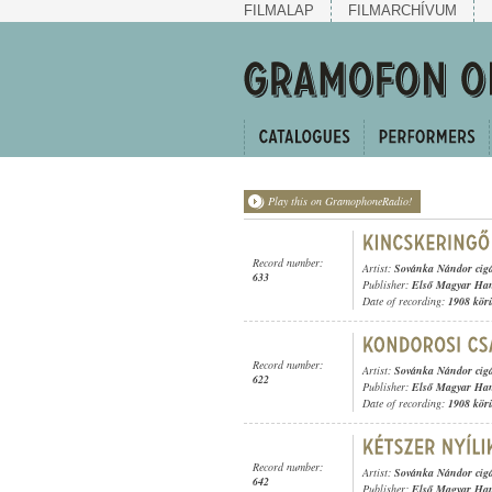
FILMALAP
FILMARCHÍVUM
Play this on GramophoneRadio!
Record number:
Artist:
Sovánka Nándor cig
633
Publisher:
Első Magyar Ha
Date of recording:
1908 kör
Record number:
Artist:
Sovánka Nándor cig
622
Publisher:
Első Magyar Ha
Date of recording:
1908 kör
Record number:
Artist:
Sovánka Nándor cig
642
Publisher:
Első Magyar Ha