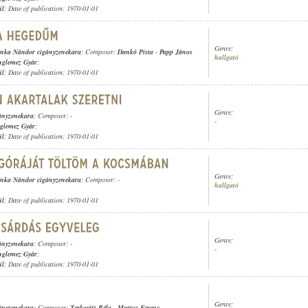
ül
; Date of publication: 1970-01-01
Genre:
nka Nándor cigányzenekara
; Composer:
Dankó Pista
-
Papp János
hallgató
nglemez Gyár
;
ül
; Date of publication: 1970-01-01
Genre:
ányzenekara
; Composer: -
-
glemez Gyár
;
ül
; Date of publication: 1970-01-01
Genre:
nka Nándor cigányzenekara
; Composer: -
hallgató
ül
; Date of publication: 1970-01-01
Genre:
ányzenekara
; Composer: -
-
nglemez Gyár
;
ül
; Date of publication: 1970-01-01
Genre:
ányzenekara
; Composer:
Zerkovitz Béla
-
Martos Ferenc