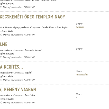
-
nglemez Gyár
;
ül
; Date of publication: 1970-01-01
Genre:
hallgató
nka Nándor cigányzenekara
; Composer:
Dankó Pista
-
Pósa Lajos
nglemez Gyár
;
ül
; Date of publication: 1970-01-01
Genre:
ányzenekara
; Composer:
Kossovits József
-
nglemez Gyár
;
ül
; Date of publication: 1970-01-01
Genre:
ányzenekara
; Composer:
népdal
tánccsárdás
nglemez Gyár
;
ül
; Date of publication: 1970-01-01
Genre:
ányzenekara
; Composer:
Pete Lajos
-
nglemez Gyár
;
ül
; Date of publication: 1970-01-01