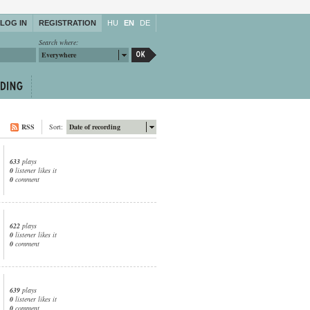
LOG IN
REGISTRATION
HU
EN
DE
Search where:
Everywhere
RSS
Sort:
Date of recording
633
plays
0
listener likes it
0
comment
622
plays
0
listener likes it
0
comment
639
plays
0
listener likes it
0
comment