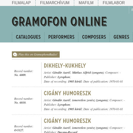
FILMALAP
FILMARCHÍVUM
MAFILM
FILMLABOR
Play this on GramophoneRadio!
Record number:
Artist:
Göndör Aurél
,
Márkus Alfréd (zongora)
; Composer: -
No. 6009.
Publisher:
Lyrophon
;
Date of recording:
1905 körül
; Date of publication: 1970-01-01
Record number:
Artist:
Göndör Aurél
,
ismeretlen zenész (zongora)
; Composer: -
No. 6010.
Publisher:
Lyrophon
;
Date of recording:
1905 körül
; Date of publication: 1970-01-01
Record number:
Artist:
Göndör Aurél
,
ismeretlen zenész (zongora)
; Composer: -
O-5127.
Publisher:
Dacapo-Record
;