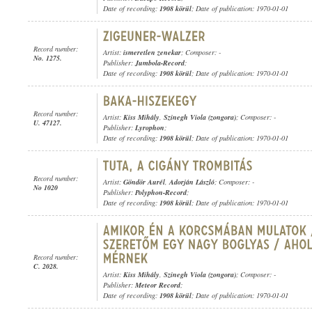
Date of recording:
1908 körül
; Date of publication: 1970-01-01
Record number:
Artist:
ismeretlen zenekar
; Composer: -
No. 1275.
Publisher:
Jumbola-Record
;
Date of recording:
1908 körül
; Date of publication: 1970-01-01
Record number:
Artist:
Kiss Mihály
,
Szinegh Viola (zongora)
; Composer: -
U. 47127.
Publisher:
Lyrophon
;
Date of recording:
1908 körül
; Date of publication: 1970-01-01
Record number:
Artist:
Göndör Aurél
,
Adorján László
; Composer: -
No 1020
Publisher:
Polyphon-Record
;
Date of recording:
1908 körül
; Date of publication: 1970-01-01
Record number:
C. 2028.
Artist:
Kiss Mihály
,
Szinegh Viola (zongora)
; Composer: -
Publisher:
Meteor Record
;
Date of recording:
1908 körül
; Date of publication: 1970-01-01