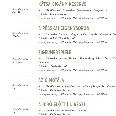
Record number:
Artist:
Göndör Aurél
,
ismeretlen cigányzenekar
; Composer: -
O-5139.
Publisher:
Dacapo-Record
;
Date of recording:
1908 körül
; Date of publication: 1970-01-01
Record number:
Artist:
ismeretlen énekesek
,
Magyar tambura zenekar
; Composer:
Gr
5164 a
Publisher:
A.B.C. Grand Record
;
Date of recording:
1908 körül
; Date of publication: 1970-01-01
Artist:
ismeretlen zenekar
, Vezényel:
Dannenberg
,
Albert Moraw (xil
Record number:
Heimann
A. 42012.
Publisher:
Jumbo-Record
;
Date of recording:
1908 körül
; Date of publication: 1970-01-01
Record number:
Artist:
Göndör Aurél és társulata
,
ismeretlen cigányzenekar
; Compose
801
Publisher:
Parlament-Record
;
Date of recording:
1909 körül
; Date of publication: 1970-01-01
Record number:
Artist:
Göndör Aurél és társulata
; Composer: -
802
Publisher:
Parlament-Record
;