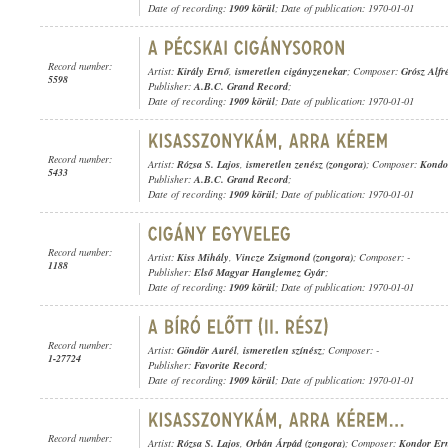
Date of recording:
1909 körül
; Date of publication: 1970-01-01
Record number:
Artist:
Király Ernő
,
ismeretlen cigányzenekar
; Composer:
Grósz Alfr
5598
Publisher:
A.B.C. Grand Record
;
Date of recording:
1909 körül
; Date of publication: 1970-01-01
Record number:
Artist:
Rózsa S. Lajos
,
ismeretlen zenész (zongora)
; Composer:
Kondo
5433
Publisher:
A.B.C. Grand Record
;
Date of recording:
1909 körül
; Date of publication: 1970-01-01
Record number:
Artist:
Kiss Mihály
,
Vincze Zsigmond (zongora)
; Composer: -
1188
Publisher:
Első Magyar Hanglemez Gyár
;
Date of recording:
1909 körül
; Date of publication: 1970-01-01
Record number:
Artist:
Göndör Aurél
,
ismeretlen színész
; Composer: -
1-27724
Publisher:
Favorite Record
;
Date of recording:
1909 körül
; Date of publication: 1970-01-01
Record number:
Artist:
Rózsa S. Lajos
,
Orbán Árpád (zongora)
; Composer:
Kondor Er