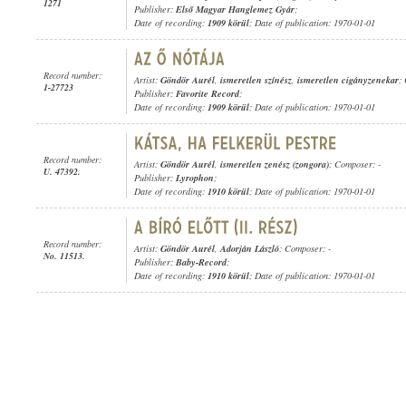
1271
Publisher:
Első Magyar Hanglemez Gyár
;
Date of recording:
1909 körül
; Date of publication: 1970-01-01
Record number:
Artist:
Göndör Aurél
,
ismeretlen színész
,
ismeretlen cigányzenekar
;
1-27723
Publisher:
Favorite Record
;
Date of recording:
1909 körül
; Date of publication: 1970-01-01
Record number:
Artist:
Göndör Aurél
,
ismeretlen zenész (zongora)
; Composer: -
U. 47392.
Publisher:
Lyrophon
;
Date of recording:
1910 körül
; Date of publication: 1970-01-01
Record number:
Artist:
Göndör Aurél
,
Adorján László
; Composer: -
No. 11513.
Publisher:
Baby-Record
;
Date of recording:
1910 körül
; Date of publication: 1970-01-01