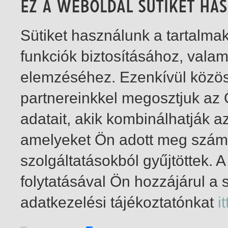
Sütiket használunk a tartalm
funkciók biztosításához, vala
elemzéséhez. Ezenkívül közö
partnereinkkel megosztjuk az
adatait, akik kombinálhatják a
amelyeket Ön adott meg számu
szolgáltatásokból gyűjtöttek.
folytatásával Ön hozzájárul a 
1-13
/ összesen 13 találat
adatkezelési tájékoztatónkat
it