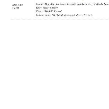
Előadó:
36-ik Rácz Laci a cigánykirály zenekara
; Szerző:
Révffy Lajo
Lemezszám:
Lajos
,
Mezei Sándor
D 1401
Kiadó:
"Diadal" Record
;
Felvétel ideje:
1914 körül
; Közzététel ideje: 1970-01-01