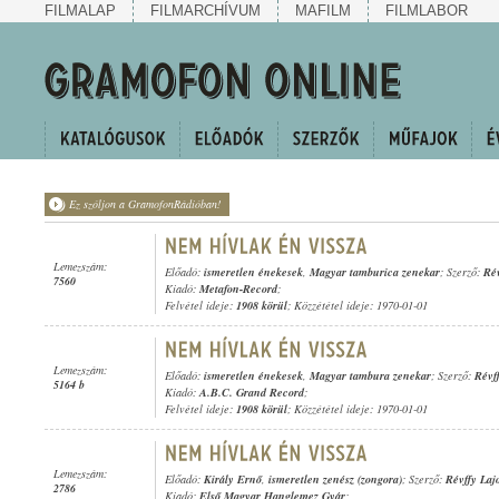
FILMALAP
FILMARCHÍVUM
MAFILM
FILMLABOR
Ez szóljon a GramofonRádióban!
Lemezszám:
Előadó:
ismeretlen énekesek
,
Magyar tamburica zenekar
; Szerző:
Rév
7560
Kiadó:
Metafon-Record
;
Felvétel ideje:
1908 körül
; Közzététel ideje: 1970-01-01
Lemezszám:
Előadó:
ismeretlen énekesek
,
Magyar tambura zenekar
; Szerző:
Révf
5164 b
Kiadó:
A.B.C. Grand Record
;
Felvétel ideje:
1908 körül
; Közzététel ideje: 1970-01-01
Lemezszám:
Előadó:
Király Ernő
,
ismeretlen zenész (zongora)
; Szerző:
Révffy Laj
2786
Kiadó:
Első Magyar Hanglemez Gyár
;