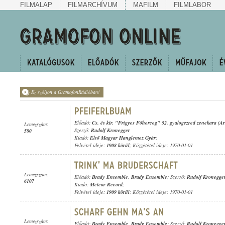
FILMALAP
FILMARCHÍVUM
MAFILM
FILMLABOR
Ez szóljon a GramofonRádióban!
Előadó:
Cs. és kir. "Frigyes Főherceg" 52. gyalogezred zenekara (Ar
Lemezszám:
Szerző:
Rudolf Kronegger
580
Kiadó:
Első Magyar Hanglemez Gyár
;
Felvétel ideje:
1908 körül
; Közzététel ideje: 1970-01-01
Lemezszám:
Előadó:
Brady Ensemble
,
Brady Ensemble
; Szerző:
Rudolf Kronegge
6107
Kiadó:
Meteor Record
;
Felvétel ideje:
1909 körül
; Közzététel ideje: 1970-01-01
Lemezszám:
Előadó:
Brady Ensemble
,
Brady Ensemble
; Szerző:
Rudolf Kronegge