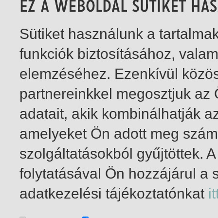
Sütiket használunk a tartalm
funkciók biztosításához, vala
elemzéséhez. Ezenkívül közö
partnereinkkel megosztjuk az
adatait, akik kombinálhatják a
amelyeket Ön adott meg számu
szolgáltatásokból gyűjtöttek.
folytatásával Ön hozzájárul a 
1-5
/ összesen 5 találat
adatkezelési tájékoztatónkat
it