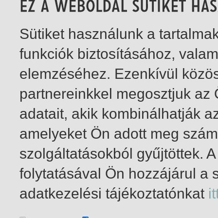
Sütiket használunk a tartalm
funkciók biztosításához, vala
elemzéséhez. Ezenkívül közö
partnereinkkel megosztjuk az
adatait, akik kombinálhatják a
amelyeket Ön adott meg számu
szolgáltatásokból gyűjtöttek.
folytatásával Ön hozzájárul a 
1-12
/ összesen 12 találat
adatkezelési tájékoztatónkat
it