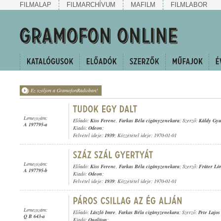
FILMALAP
FILMARCHÍVUM
MAFILM
FILMLABOR
Ez szóljon a GramofonRádióban!
Lemezszám:
Előadó:
Kiss Ferenc
,
Farkas Béla cigányzenekara
; Szerző:
Káldy Gyu
A 197795-a
Kiadó:
Odeon
;
Felvétel ideje:
1939
; Közzététel ideje: 1970-01-01
Lemezszám:
Előadó:
Kiss Ferenc
,
Farkas Béla cigányzenekara
; Szerző:
Fráter Ló
A 197795-b
Kiadó:
Odeon
;
Felvétel ideje:
1939
; Közzététel ideje: 1970-01-01
Lemezszám:
Előadó:
László Imre
,
Farkas Béla cigányzenekara
; Szerző:
Pete Lajos
Q B 643-a
Kiadó:
Qualiton
;