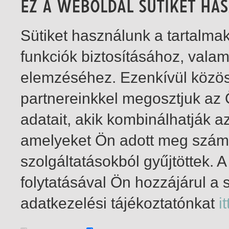
Sütiket használunk a tartalm
funkciók biztosításához, vala
elemzéséhez. Ezenkívül közö
partnereinkkel megosztjuk az
adatait, akik kombinálhatják a
amelyeket Ön adott meg számu
szolgáltatásokból gyűjtöttek.
folytatásával Ön hozzájárul a 
1-2
/ összesen 2 találat
adatkezelési tájékoztatónkat
it