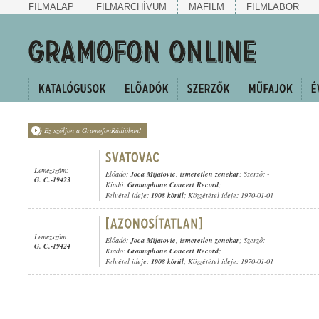
FILMALAP
FILMARCHÍVUM
MAFILM
FILMLABOR
Ez szóljon a GramofonRádióban!
Lemezszám:
Előadó:
Joca Mijatovic
,
ismeretlen zenekar
; Szerző: -
G. C.-19423
Kiadó:
Gramophone Concert Record
;
Felvétel ideje:
1908 körül
; Közzététel ideje: 1970-01-01
Lemezszám:
Előadó:
Joca Mijatovic
,
ismeretlen zenekar
; Szerző: -
G. C.-19424
Kiadó:
Gramophone Concert Record
;
Felvétel ideje:
1908 körül
; Közzététel ideje: 1970-01-01