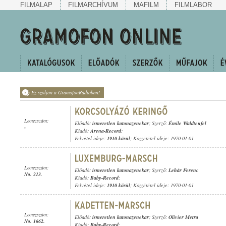
FILMALAP
FILMARCHÍVUM
MAFILM
FILMLABOR
Ez szóljon a GramofonRádióban!
Lemezszám:
Előadó:
ismeretlen katonazenekar
; Szerző:
Émile Waldteufel
-
Kiadó:
Arena-Record
;
Felvétel ideje:
1910 körül
; Közzététel ideje: 1970-01-01
Lemezszám:
Előadó:
ismeretlen katonazenekar
; Szerző:
Lehár Ferenc
No. 213.
Kiadó:
Baby-Record
;
Felvétel ideje:
1910 körül
; Közzététel ideje: 1970-01-01
Lemezszám:
Előadó:
ismeretlen katonazenekar
; Szerző:
Olivier Metra
No. 1662.
Kiadó:
Baby-Record
;