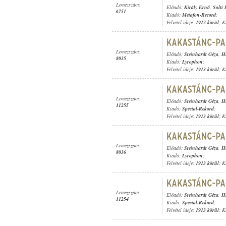
Lemezszám:
Előadó:
Király Ernő
,
Solti
6751
Kiadó:
Metafon-Record
;
Felvétel ideje:
1912 körül
; K
Lemezszám:
Előadó:
Steinhardt Géza
,
H
8035
Kiadó:
Lyrophon
;
Felvétel ideje:
1913 körül
; K
Lemezszám:
Előadó:
Steinhardt Géza
,
H
11255
Kiadó:
Special-Rekord
;
Felvétel ideje:
1913 körül
; K
Lemezszám:
Előadó:
Steinhardt Géza
,
H
8036
Kiadó:
Lyrophon
;
Felvétel ideje:
1913 körül
; K
Lemezszám:
Előadó:
Steinhardt Géza
,
H
11254
Kiadó:
Special-Rekord
;
Felvétel ideje:
1913 körül
; K