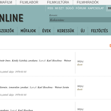
MAFILM
FILMLABOR
FILMKULTÚRA
FILMHIRADÓK
RSS
MI EZ?
SÚGÓ
FÓRUM
KAPCSOLAT
B
Hallgassa!
Keresés:
Gyarapítsa!
Kövesse!
Ossza meg!
intér Imre
,
Király Színház zenekara
; Szerző:
Karl Hoschna
-
Weiner
Műfaj:
duett
özzététel ideje: 1970-01-01
Műfaj:
 Hermin
,
ismeretlen zenekar
; Szerző:
Karl Hoschna
-
Weiner István
duett
özzététel ideje: 1970-01-01
Műfaj:
zenakara
; Szerző:
Karl Hoschna