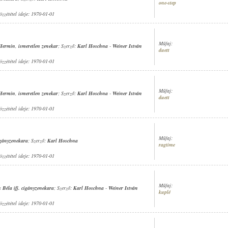
one-step
özzététel ideje: 1970-01-01
Műfaj:
 Hermin
,
ismeretlen zenekar
; Szerző:
Karl Hoschna
-
Weiner István
duett
özzététel ideje: 1970-01-01
Műfaj:
 Hermin
,
ismeretlen zenekar
; Szerző:
Karl Hoschna
-
Weiner István
duett
özzététel ideje: 1970-01-01
Műfaj:
igányzenekara
; Szerző:
Karl Hoschna
ragtime
özzététel ideje: 1970-01-01
Műfaj:
 Béla ifj. cigányzenekara
; Szerző:
Karl Hoschna
-
Weiner István
kuplé
özzététel ideje: 1970-01-01