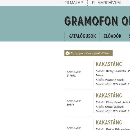
FILMALAP
FILMARCHÍVUM
Ez szóljon a GramofonRádióban!
Előadó:
Parlagi Kornélia
,
P
Lemezszám:
István
U-7053.
Kiadó:
Dacapo-Record
;
Felvétel ideje:
1911 körül
; K
Lemezszám:
Előadó:
Király Ernő
,
Solti
10844
Kiadó:
Special-Rekord
;
Felvétel ideje:
1912 körül
; K
Lemezszám:
Előadó:
Berkes Béla cigány