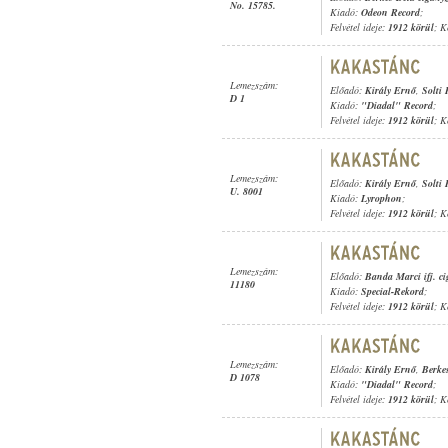
No. 15785.
Kiadó:
Odeon Record
;
Felvétel ideje:
1912 körül
; K
Lemezszám:
Előadó:
Király Ernő
,
Solti
D 1
Kiadó:
"Diadal" Record
;
Felvétel ideje:
1912 körül
; K
Lemezszám:
Előadó:
Király Ernő
,
Solti
U. 8001
Kiadó:
Lyrophon
;
Felvétel ideje:
1912 körül
; K
Lemezszám:
Előadó:
Banda Marci ifj. c
11180
Kiadó:
Special-Rekord
;
Felvétel ideje:
1912 körül
; K
Lemezszám:
Előadó:
Király Ernő
,
Berkes
D 1078
Kiadó:
"Diadal" Record
;
Felvétel ideje:
1912 körül
; K