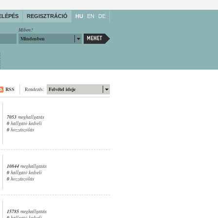
ELÉPÉS
REGISZTRÁCIÓ
HU
EN
DE
Miben?
Mindenben
RSS
Rendezés:
Felvétel ideje
7053
meghallgatás
0
hallgató kedveli
0
hozzászólás
10844
meghallgatás
0
hallgató kedveli
0
hozzászólás
15785
meghallgatás
0
hallgató kedveli