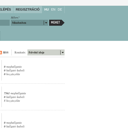
ELÉPÉS
REGISZTRÁCIÓ
HU
EN
DE
Miben?
Mindenben
RSS
Rendezés:
Felvétel ideje
0
meghallgatás
0
hallgató kedveli
0
hozzászólás
7561
meghallgatás
0
hallgató kedveli
5
hozzászólás
0
meghallgatás
0
hallgató kedveli