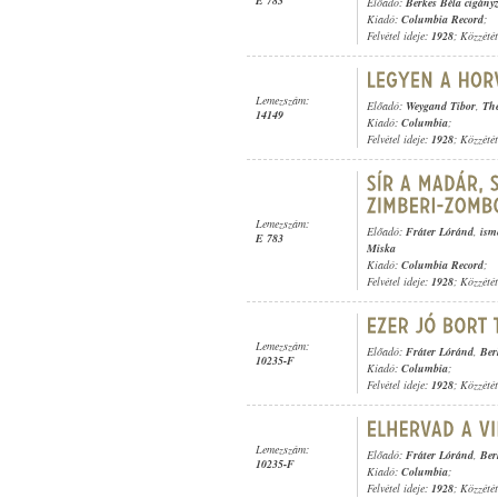
E 783
Előadó:
Berkes Béla cigány
Kiadó:
Columbia Record
;
Felvétel ideje:
1928
; Közzété
Lemezszám:
Előadó:
Weygand Tibor
,
The
14149
Kiadó:
Columbia
;
Felvétel ideje:
1928
; Közzété
Lemezszám:
Előadó:
Fráter Lóránd
,
ism
E 783
Miska
Kiadó:
Columbia Record
;
Felvétel ideje:
1928
; Közzété
Lemezszám:
Előadó:
Fráter Lóránd
,
Ber
10235-F
Kiadó:
Columbia
;
Felvétel ideje:
1928
; Közzété
Lemezszám:
Előadó:
Fráter Lóránd
,
Ber
10235-F
Kiadó:
Columbia
;
Felvétel ideje:
1928
; Közzété