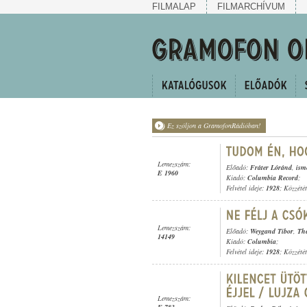
FILMALAP
FILMARCHÍVUM
Ez szóljon a GramofonRádióban!
Lemezszám:
Előadó:
Fráter Lóránd
,
ism
E 1960
Kiadó:
Columbia Record
;
Felvétel ideje:
1928
; Közzété
Lemezszám:
Előadó:
Weygand Tibor
,
The
14149
Kiadó:
Columbia
;
Felvétel ideje:
1928
; Közzété
Lemezszám: