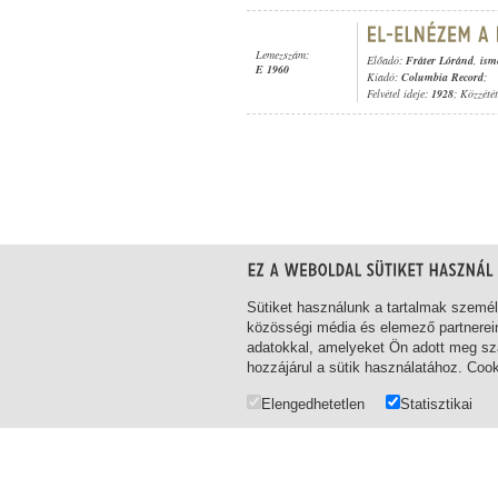
Lemezszám:
Előadó:
Fráter Lóránd
,
ism
E 1960
Kiadó:
Columbia Record
;
Felvétel ideje:
1928
; Közzété
1-8
/ összesen 8 találat
Sütiket használunk a tartalmak szemé
közösségi média és elemező partnerei
adatokkal, amelyeket Ön adott meg szá
hozzájárul a sütik használatához. Coo
Elengedhetetlen
Statisztikai