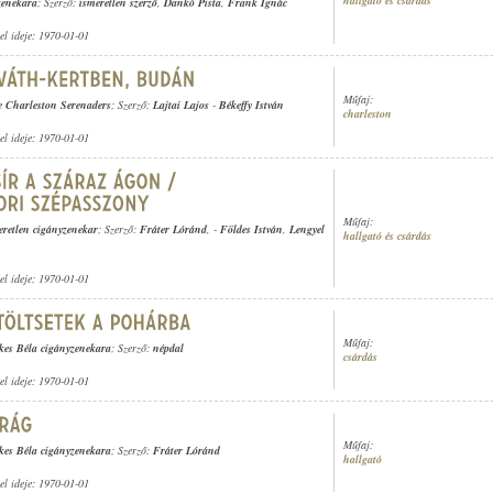
hallgató és csárdás
zenekara
; Szerző:
ismeretlen szerző
,
Dankó Pista
,
Frank Ignác
tel ideje: 1970-01-01
Műfaj:
 Charleston Serenaders
; Szerző:
Lajtai Lajos
-
Békeffy István
charleston
tel ideje: 1970-01-01
Műfaj:
eretlen cigányzenekar
; Szerző:
Fráter Lóránd
,
-
Földes István
,
Lengyel
hallgató és csárdás
tel ideje: 1970-01-01
Műfaj:
kes Béla cigányzenekara
; Szerző:
népdal
csárdás
tel ideje: 1970-01-01
Műfaj:
kes Béla cigányzenekara
; Szerző:
Fráter Lóránd
hallgató
tel ideje: 1970-01-01