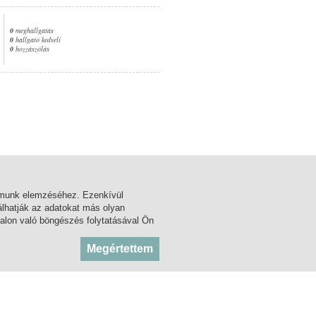
0
meghallgatás
0
hallgató kedveli
0
hozzászólás
1. oldal
almunk elemzéséhez. Ezenkívül
lhatják az adatokat más olyan
alon való böngészés folytatásával Ön
BLOG
KÖZADATTÁR
Megértettem
FÓRUM
MSZH
FACEBOOK
ARTISJUS
TWITTER
OSZMI
OSZK ZENEMŰTÁR