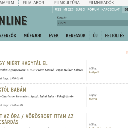
MAFILM
FILMLABOR
FILMKULTÚRA
FILMHIRADÓK
RSS
MI EZ?
SÚGÓ
FÓRUM
KAPCSOLAT
B
Hallgassa!
Keresés:
Gyarapítsa!
Kövesse!
Ossza meg!
Műfaj:
eretlen cigányzenekar
; Szerző:
Fráter Lóránd
-
Pápai Molnár Kálmán
hallgató
tel ideje: 1970-01-01
Műfaj:
 Charleston Serenaders
; Szerző:
Lajtai Lajos
-
Békeffy István
foxtrot
tel ideje: 1970-01-01
Műfaj: