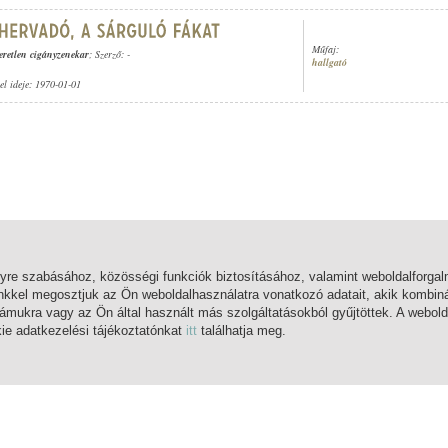
Műfaj:
eretlen cigányzenekar
; Szerző: -
hallgató
tel ideje: 1970-01-01
lyre szabásához, közösségi funkciók biztosításához, valamint weboldalforg
nkkel megosztjuk az Ön weboldalhasználatra vonatkozó adatait, akik kombiná
mukra vagy az Ön által használt más szolgáltatásokból gyűjtöttek. A webold
kie adatkezelési tájékoztatónkat
itt
találhatja meg.
FŐOLDAL
BELÉPÉS
REGISZTRÁCIÓ
MI EZ?
SÚGÓ
KAPCSOLAT