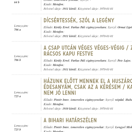
64 b
Kiadó:
Metafon
;
Felvétel ideje:
1911 körül
; Közzététel ideje: 1970-01-01
Lemezszám:
Előadó:
Király Ernő
,
Farkas Pali cigányzenekara
; Szerző:
Ormai Lipó
706 a
Kiadó:
Metafon
;
Felvétel ideje:
1911 körül
; Közzététel ideje: 1970-01-01
Lemezszám:
706 b
Előadó:
Király Ernő
,
Farkas Pali cigányzenekara
; Szerző:
Pete Lajos
Kiadó:
Metafon
;
Felvétel ideje:
1911 körül
; Közzététel ideje: 1970-01-01
Lemezszám:
725 a
Előadó:
Pintér Imre
,
ismeretlen cigányzenekar
; Szerző:
népdal
,
Hube
Kiadó:
Metafon
;
Felvétel ideje:
1910 körül
; Közzététel ideje: 1970-01-01
Lemezszám:
Előadó:
Pintér Imre
,
ismeretlen cigányzenekar
; Szerző:
Lengyel Mis
725 b
Kiadó:
Metafon
;