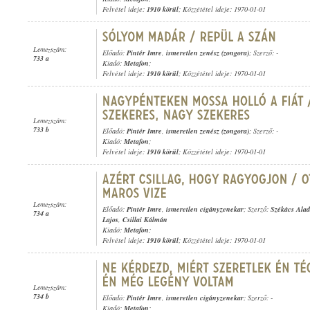
Felvétel ideje:
1910 körül
; Közzététel ideje: 1970-01-01
Lemezszám:
Előadó:
Pintér Imre
,
ismeretlen zenész (zongora)
; Szerző: -
733 a
Kiadó:
Metafon
;
Felvétel ideje:
1910 körül
; Közzététel ideje: 1970-01-01
Lemezszám:
733 b
Előadó:
Pintér Imre
,
ismeretlen zenész (zongora)
; Szerző: -
Kiadó:
Metafon
;
Felvétel ideje:
1910 körül
; Közzététel ideje: 1970-01-01
Lemezszám:
Előadó:
Pintér Imre
,
ismeretlen cigányzenekar
; Szerző:
Székács Alad
734 a
Lajos
,
Csillai Kálmán
Kiadó:
Metafon
;
Felvétel ideje:
1910 körül
; Közzététel ideje: 1970-01-01
Lemezszám:
734 b
Előadó:
Pintér Imre
,
ismeretlen cigányzenekar
; Szerző: -
Kiadó:
Metafon
;