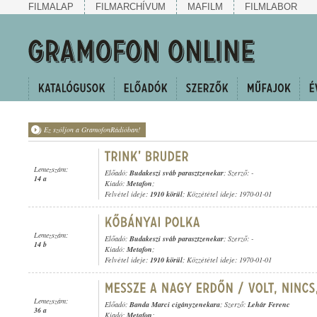
FILMALAP
FILMARCHÍVUM
MAFILM
FILMLABOR
Ez szóljon a GramofonRádióban!
Lemezszám:
Előadó:
Budakeszi sváb parasztzenekar
; Szerző: -
14 a
Kiadó:
Metafon
;
Felvétel ideje:
1910 körül
; Közzététel ideje: 1970-01-01
Lemezszám:
Előadó:
Budakeszi sváb parasztzenekar
; Szerző: -
14 b
Kiadó:
Metafon
;
Felvétel ideje:
1910 körül
; Közzététel ideje: 1970-01-01
Lemezszám:
Előadó:
Banda Marci cigányzenekara
; Szerző:
Lehár Ferenc
36 a
Kiadó:
Metafon
;