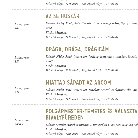
Felvétel ideje:
1910 körül
; Közzététel ideje: 1970-01-01
Előadó:
Király Ernő
,
Solti Hermin
,
ismeretlen zenekar
; Szerző:
Vinc
Lemezszám:
Zsolt
763
Kiadó:
Metafon
;
Felvétel ideje:
1912 körül
; Közzététel ideje: 1970-01-01
Előadó:
Nádor Jenő
,
ismeretlen férfikar
,
ismeretlen zenekar
; Szerző:
Lemezszám:
Adolf
819
Kiadó:
Metafon
;
Felvétel ideje:
1913 körül
; Közzététel ideje: 1970-01-01
Lemezszám:
Előadó:
Nádor Jenő
,
ismeretlen zenekar
; Szerző:
Zerkovitz Béla
-
Mér
819
Kiadó:
Metafon
;
Felvétel ideje:
1913 körül
; Közzététel ideje: 1970-01-01
Lemezszám:
7688 a
Előadó:
Göndör Aurél és társulata
,
ismeretlen cigányzenekar
; Szerző
Kiadó:
Metafon
;
Felvétel ideje:
1909 körül
; Közzététel ideje: 1970-01-01