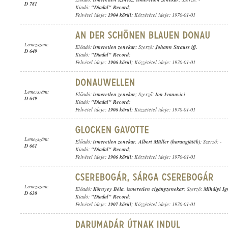
D 781
Kiadó:
"Diadal" Record
;
Felvétel ideje:
1904 körül
; Közzététel ideje: 1970-01-01
Lemezszám:
Előadó:
ismeretlen zenekar
; Szerző:
Johann Strauss ifj.
D 649
Kiadó:
"Diadal" Record
;
Felvétel ideje:
1906 körül
; Közzététel ideje: 1970-01-01
Lemezszám:
Előadó:
ismeretlen zenekar
; Szerző:
Ion Ivanovici
D 649
Kiadó:
"Diadal" Record
;
Felvétel ideje:
1906 körül
; Közzététel ideje: 1970-01-01
Lemezszám:
Előadó:
ismeretlen zenekar
,
Albert Müller (harangjáték)
; Szerző: -
D 661
Kiadó:
"Diadal" Record
;
Felvétel ideje:
1906 körül
; Közzététel ideje: 1970-01-01
Lemezszám:
Előadó:
Környey Béla
,
ismeretlen cigányzenekar
; Szerző:
Mihályi Ig
D 630
Kiadó:
"Diadal" Record
;
Felvétel ideje:
1907 körül
; Közzététel ideje: 1970-01-01