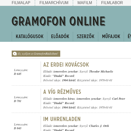
FILMALAP
FILMARCHÍVUM
MAFILM
FILMLABOR
Ez szóljon a GramofonRádióban!
Lemezszám:
Előadó:
ismeretlen zenekar
; Szerző:
Theodor Michaelis
D 645
Kiadó:
"Diadal" Record
;
Felvétel ideje:
1904 körül
; Közzététel ideje: 1970-01-01
Lemezszám:
Előadó:
ismeretlen kórus
,
ismeretlen zenekar
; Szerző:
Carl Peter
D 781
Kiadó:
"Diadal" Record
;
Felvétel ideje:
1904 körül
; Közzététel ideje: 1970-01-01
Lemezszám:
Előadó:
ismeretlen zenekar
; Szerző:
Charles J. Orth
D 843
Kiadó:
"Diadal" Record
;