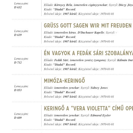
Lemezszám:
Előadó:
Környey Béla
,
ismeretlen cigányzenekar
; Szerző:
Dóczy Józs
D 632
Kiadó:
"Diadal" Record
;
Felvétel ideje:
1907 körül
; Közzététel ideje: 1970-01-01
Lemezszám:
Előadó:
ismeretlen kórus
,
D'Dachauer Kapelle
; Szerző: -
D 639
Kiadó:
"Diadal" Record
;
Felvétel ideje:
1907 körül
; Közzététel ideje: 1970-01-01
Lemezszám:
Előadó:
Fedák Sári
,
ismeretlen zenész (zongora)
; Szerző:
Kálmán Imr
D 712
Kiadó:
"Diadal" Record
;
Felvétel ideje:
1907 körül
; Közzététel ideje: 1970-01-01
Lemezszám:
Előadó:
ismeretlen zenekar
; Szerző:
Sidney Jones
D 853
Kiadó:
"Diadal" Record
;
Felvétel ideje:
1907 körül
; Közzététel ideje: 1970-01-01
Lemezszám:
Előadó:
ismeretlen zenekar
; Szerző:
Edmund Eysler
D 609
Kiadó:
"Diadal" Record
;
Felvétel ideje:
1907 körül
; Közzététel ideje: 1970-01-01