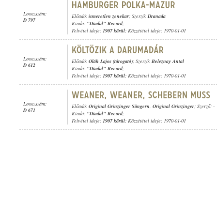
Lemezszám:
Előadó:
ismeretlen zenekar
; Szerző:
Dranada
D 797
Kiadó:
"Diadal" Record
;
Felvétel ideje:
1907 körül
; Közzététel ideje: 1970-01-01
Lemezszám:
Előadó:
Oláh Lajos (tárogató)
; Szerző:
Beleznay Antal
D 612
Kiadó:
"Diadal" Record
;
Felvétel ideje:
1907 körül
; Közzététel ideje: 1970-01-01
Lemezszám:
Előadó:
Original Grinzinger Sängern
,
Original Grinzinger
; Szerző: -
D 671
Kiadó:
"Diadal" Record
;
Felvétel ideje:
1907 körül
; Közzététel ideje: 1970-01-01