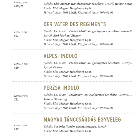
Lemezszám:
Előadó:
Első Magyar Hanglemezgyár zenekara
; Szerző:
Hector Berli
660 [2]
Kiadó:
Első Magyar Hanglemez Gyár
;
Felvétel ideje:
1908 körül
; Közzététel ideje: 1970-01-01
Előadó:
Cs. és kir. "Probszt báró" 51. gyalogezred zenekara
,
ismeretl
Lemezszám:
Szerző:
Karl Michael Ziehrer
861
Kiadó:
Első Magyar Hanglemez Gyár
;
Felvétel ideje:
1908 körül
; Közzététel ideje: 1970-01-01
Előadó:
Cs. és kir. "Probszt báró" 51. gyalogezred zenekara
, Vezénye
Lemezszám:
Szerző:
Gruber
829
Kiadó:
Első Magyar Hanglemez Gyár
;
Felvétel ideje:
1908 körül
; Közzététel ideje: 1970-01-01
Előadó:
Cs. és kir. "Mollináry" 38. gyalogezred zenekara
, Vezényel:
Lemezszám:
Johann Strauss ifj.
521
Kiadó:
Első Magyar Hanglemez Gyár
;
Felvétel ideje:
1908 körül
; Közzététel ideje: 1970-01-01
Lemezszám:
Előadó:
Sovánka Nándor cigányzenekara
; Szerző: -
648
Kiadó:
Első Magyar Hanglemez Gyár
;