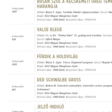
Lemezszám:
1087
Előadó:
Rózsa S. Lajos
,
Sovánka Nándor cigányzenekara
; Szerző:
Da
Kiadó:
Első Magyar Hanglemez Gyár
;
Felvétel ideje:
1908 körül
; Közzététel ideje: 1970-01-01
Előadó:
Cs. és kir. "Probszt báró" 51. gyalogezred zenekara
, Vezénye
Lemezszám:
Szerző:
Alfred Margis
920
Kiadó:
Első Magyar Hanglemez Gyár
;
Felvétel ideje:
1908 körül
; Közzététel ideje: 1970-01-01
Lemezszám:
Előadó:
Rózsa S. Lajos
,
Vincze Zsigmond (zongora)
; Szerző:
Bognár 
1093
Kiadó:
Első Magyar Hanglemez Gyár
;
Felvétel ideje:
1908 körül
; Közzététel ideje: 1970-01-01
Előadó:
Robert H. Seitschek (szárnykürt)
,
ismeretlen zenész (zongora
Lemezszám:
Schrammel
883
Kiadó:
Első Magyar Hanglemez Gyár
;
Felvétel ideje:
1908 körül
; Közzététel ideje: 1970-01-01
Lemezszám: