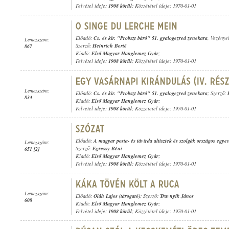
Felvétel ideje:
1908 körül
; Közzététel ideje: 1970-01-01
Előadó:
Cs. és kir. "Probszt báró" 51. gyalogezred zenekara
, Vezénye
Lemezszám:
Szerző:
Heinrich Berté
867
Kiadó:
Első Magyar Hanglemez Gyár
;
Felvétel ideje:
1908 körül
; Közzététel ideje: 1970-01-01
Lemezszám:
Előadó:
Cs. és kir. "Probszt báró" 51. gyalogezred zenekara
; Szerző:
834
Kiadó:
Első Magyar Hanglemez Gyár
;
Felvétel ideje:
1908 körül
; Közzététel ideje: 1970-01-01
Előadó:
A magyar posta- és távírda altisztek és szolgák országos egy
Lemezszám:
Szerző:
Egressy Béni
651 [2]
Kiadó:
Első Magyar Hanglemez Gyár
;
Felvétel ideje:
1908 körül
; Közzététel ideje: 1970-01-01
Lemezszám:
Előadó:
Oláh Lajos (tárogató)
; Szerző:
Travnyik János
608
Kiadó:
Első Magyar Hanglemez Gyár
;
Felvétel ideje:
1908 körül
; Közzététel ideje: 1970-01-01