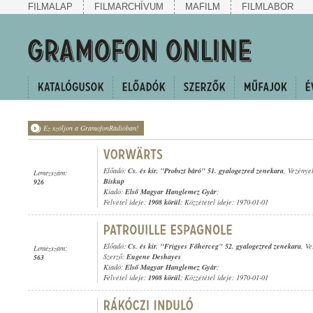
FILMALAP
FILMARCHÍVUM
MAFILM
FILMLABOR
Ez szóljon a GramofonRádióban!
Előadó:
Cs. és kir. "Probszt báró" 51. gyalogezred zenekara
, Vezénye
Lemezszám:
Biskup
926
Kiadó:
Első Magyar Hanglemez Gyár
;
Felvétel ideje:
1908 körül
; Közzététel ideje: 1970-01-01
Előadó:
Cs. és kir. "Frigyes Főherceg" 52. gyalogezred zenekara
, V
Lemezszám:
Szerző:
Eugene Deshayes
563
Kiadó:
Első Magyar Hanglemez Gyár
;
Felvétel ideje:
1908 körül
; Közzététel ideje: 1970-01-01