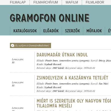
FILMALAP
FILMARCHÍVUM
MAFILM
FILMLABOR
Ez szóljon a GramofonRádióban!
Lemezszám:
Előadó:
Pintér Imre
,
ismeretlen zenész (zongora)
; Szerző:
Dóczy Józs
55
Kiadó:
Szabadi Record
;
Felvétel ideje:
1907 körül
; Közzététel ideje: 1970-01-01
Lemezszám:
Előadó:
Pintér Imre
,
ismeretlen zenész (zongora)
; Szerző:
Sas Náci
55
Kiadó:
Szabadi Record
;
Felvétel ideje:
1907 körül
; Közzététel ideje: 1970-01-01
Lemezszám: