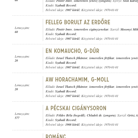
60
Előadó:
Pintér Imre
,
ismeretlen zenész (zongora)
; Szerző:
Stoll Károl
Kiadó:
Szabadi Record
;
Felvétel ideje:
1907 körül
; Közzététel ideje: 1970-01-01
Lemezszám:
Előadó:
Pintér Imre
,
ismeretlen cigányzenekar
; Szerző:
Mosonyi Mih
60
Kiadó:
Szabadi Record
;
Felvétel ideje:
1907 körül
; Közzététel ideje: 1970-01-01
Lemezszám:
Előadó:
Israel Tkatsch főkántor
,
ismeretlen férfikar
,
ismeretlen zené
20
Kiadó:
Szabadi Record
;
Felvétel ideje:
1907 körül
; Közzététel ideje: 1970-01-01
Lemezszám:
Előadó:
Israel Tkatsch főkántor
,
ismeretlen férfikar
,
ismeretlen zené
20
Kiadó:
Szabadi Record
;
Felvétel ideje:
1907 körül
; Közzététel ideje: 1970-01-01
Lemezszám:
Előadó:
Földes Béla (hegedű)
,
Chladek dr. (zongora)
; Szerző:
Grósz A
577
Kiadó:
Szabadi Record
;
Felvétel ideje:
1908 körül
; Közzététel ideje: 1970-01-01