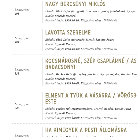
Lemezszám:
Előadó:
Oláh Lajos (tárogató)
,
ismeretlen zenész (cimbalom)
; Szerző:
401
Kiadó:
Szabadi Record
;
Felvétel ideje:
1908.10.10
; Közzététel ideje: 1970-01-01
Lemezszám:
Előadó:
Oláh Lajos (tárogató)
; Szerző:
Lavotta János
401
Kiadó:
Szabadi Record
;
Felvétel ideje:
1908.10.10
; Közzététel ideje: 1970-01-01
Lemezszám:
535
Előadó:
Berkes Béla ifj. cigányzenekara
; Szerző:
népdal
,
Kondor Ern
Kiadó:
Szabadi Record
;
Felvétel ideje:
1909 körül
; Közzététel ideje: 1970-01-01
Lemezszám:
540
Előadó:
Farkas Pali cigányzenekara
; Szerző:
népdal
,
Dankó Pista
Kiadó:
Szabadi Record
;
Felvétel ideje:
1909 körül
; Közzététel ideje: 1970-01-01
Lemezszám: