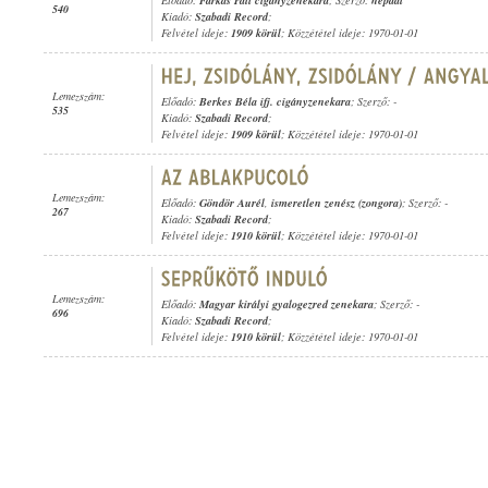
Előadó:
Farkas Pali cigányzenekara
; Szerző:
népdal
540
Kiadó:
Szabadi Record
;
Felvétel ideje:
1909 körül
; Közzététel ideje: 1970-01-01
Lemezszám:
Előadó:
Berkes Béla ifj. cigányzenekara
; Szerző: -
535
Kiadó:
Szabadi Record
;
Felvétel ideje:
1909 körül
; Közzététel ideje: 1970-01-01
Lemezszám:
Előadó:
Göndör Aurél
,
ismeretlen zenész (zongora)
; Szerző: -
267
Kiadó:
Szabadi Record
;
Felvétel ideje:
1910 körül
; Közzététel ideje: 1970-01-01
Lemezszám:
Előadó:
Magyar királyi gyalogezred zenekara
; Szerző: -
696
Kiadó:
Szabadi Record
;
Felvétel ideje:
1910 körül
; Közzététel ideje: 1970-01-01