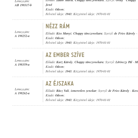
Előadó:
Zádor Mária
,
Chappy tánczenekara
; Szerző:
Orlay "Chappy"
Lemezszám:
Jenő
AB 198317-b
Kiadó:
Odeon
;
Felvétel ideje:
1943
; Közzététel ideje: 1970-01-01
Lemezszám:
Előadó:
Kiss Manyi
,
Chappy tánczenekara
; Szerző:
de Fries Károly
-
A 198252-a
Kiadó:
Odeon
;
Felvétel ideje:
1943
; Közzététel ideje: 1970-01-01
Lemezszám:
Előadó:
Kurz Károly
,
Chappy tánczenekara
; Szerző:
Lőrinczy Pál
-
Mi
A 198359-a
Kiadó:
Odeon
;
Felvétel ideje:
1943
; Közzététel ideje: 1970-01-01
Lemezszám:
Előadó:
Rácz Vali
,
ismeretlen zenekar
; Szerző:
de Fries Károly
-
Kov
A 198262-a
Kiadó:
Odeon
;
Felvétel ideje:
1943
; Közzététel ideje: 1970-01-01