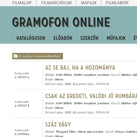
FILMALAP
FILMARCHÍVUM
MAFILM
FILMLABOR
Ez szóljon a GramofonRádióban!
Lemezszám:
Előadó:
Sebő Miklós
,
Dobbri saxophon zenekara
; Szerző:
Márkus Alf
A 197337 a
Kiadó:
Odeon
;
Felvétel ideje:
1932
; Közzététel ideje: 1970-01-01
Lemezszám:
Előadó:
Sebő Miklós
,
Dobbri saxophon zenekara
; Szerző:
Márkus Alf
A 197337 b
Kiadó:
Odeon
;
Felvétel ideje:
1932
; Közzététel ideje: 1970-01-01
Lemezszám:
Előadó:
Weygand Tibor
,
Odeon tánczenekar
; Szerző:
Fényes Szabolcs
A 197954-a
Kiadó:
Odeon
;