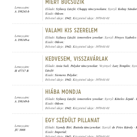
Lemezszám:
Előadó:
Szilassy László
,
Chappy tánczenekara
; Szerző:
Koltay Sándor
A 198241-b
Kiadó:
Odeon
;
Felvétel ideje:
1942
; Közzététel ideje: 1970-01-01
Lemezszám:
Előadó:
Szilassy László
,
ismeretlen zenekar
; Szerző:
Fényes Szabolcs
A 198149-a
Kiadó:
Odeon
;
Felvétel ideje:
1942
; Közzététel ideje: 1970-01-01
Előadó:
Ania Suli
,
Polydor tánczenekar
, Vezényel:
Lutz Templin
; Sze
Lemezszám:
László
H 47717 B
Kiadó:
Siemens Polydor
;
Felvétel ideje:
1942
; Közzététel ideje: 1970-01-01
Lemezszám:
Előadó:
Szilassy László
,
ismeretlen zenekar
; Szerző:
Köteles Árpád
-
A 198149-b
Kiadó:
Odeon
;
Felvétel ideje:
1942
; Közzététel ideje: 1970-01-01
Lemezszám:
Előadó:
Szondy Biri
,
Buttola tánczenekar
; Szerző:
de Fries Károly
-
JU 3008
Kiadó:
Imperial
;
Felvétel ideje:
1942
; Közzététel ideje: 1970-01-01