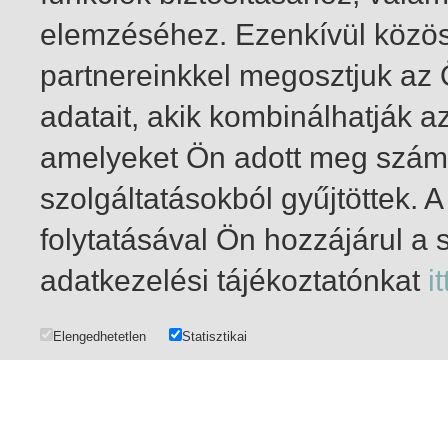
elemzéséhez. Ezenkívül közö
partnereinkkel megosztjuk az
adatait, akik kombinálhatják a
amelyeket Ön adott meg számu
szolgáltatásokból gyűjtöttek.
folytatásával Ön hozzájárul a 
1-20
/ összesen 29 találat
adatkezelési tájékoztatónkat
it
Elengedhetetlen
Statisztikai
ADATKEZELÉS
|
SZERZŐI ÉS FELHASZNÁLÓI JOGOK
|
IMPRESSZUM