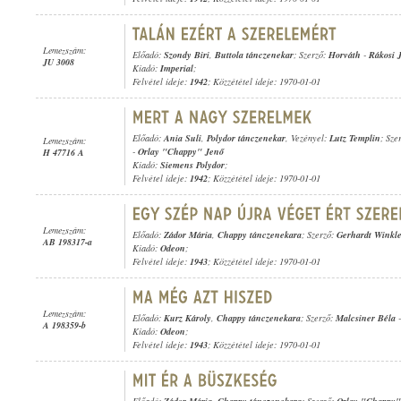
Lemezszám:
Előadó:
Szondy Biri
,
Buttola tánczenekar
; Szerző:
Horváth
-
Rákosi 
JU 3008
Kiadó:
Imperial
;
Felvétel ideje:
1942
; Közzététel ideje: 1970-01-01
Előadó:
Ania Suli
,
Polydor tánczenekar
, Vezényel:
Lutz Templin
; Sze
Lemezszám:
-
Orlay "Chappy" Jenő
H 47716 A
Kiadó:
Siemens Polydor
;
Felvétel ideje:
1942
; Közzététel ideje: 1970-01-01
Lemezszám:
Előadó:
Zádor Mária
,
Chappy tánczenekara
; Szerző:
Gerhardt Winkl
AB 198317-a
Kiadó:
Odeon
;
Felvétel ideje:
1943
; Közzététel ideje: 1970-01-01
Lemezszám:
Előadó:
Kurz Károly
,
Chappy tánczenekara
; Szerző:
Malcsiner Béla
A 198359-b
Kiadó:
Odeon
;
Felvétel ideje:
1943
; Közzététel ideje: 1970-01-01