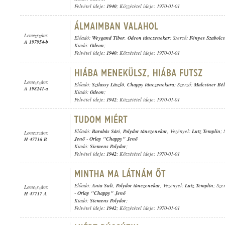
Felvétel ideje:
1940
; Közzététel ideje: 1970-01-01
Lemezszám:
Előadó:
Weygand Tibor
,
Odeon tánczenekar
; Szerző:
Fényes Szabolcs
A 197954-b
Kiadó:
Odeon
;
Felvétel ideje:
1940
; Közzététel ideje: 1970-01-01
Lemezszám:
Előadó:
Szilassy László
,
Chappy tánczenekara
; Szerző:
Malcsiner Bé
A 198241-a
Kiadó:
Odeon
;
Felvétel ideje:
1942
; Közzététel ideje: 1970-01-01
Előadó:
Barabás Sári
,
Polydor tánczenekar
, Vezényel:
Lutz Templin
; 
Lemezszám:
Jenő
-
Orlay "Chappy" Jenő
H 47716 B
Kiadó:
Siemens Polydor
;
Felvétel ideje:
1942
; Közzététel ideje: 1970-01-01
Előadó:
Ania Suli
,
Polydor tánczenekar
, Vezényel:
Lutz Templin
; Sze
Lemezszám:
-
Orlay "Chappy" Jenő
H 47717 A
Kiadó:
Siemens Polydor
;
Felvétel ideje:
1942
; Közzététel ideje: 1970-01-01