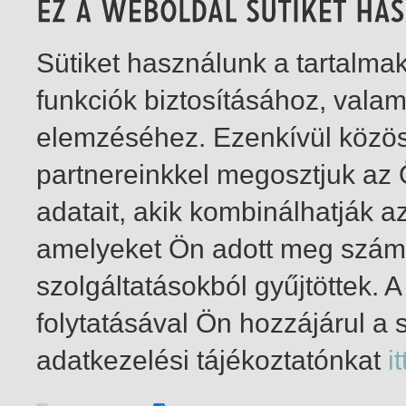
Sütiket használunk a tartalm
funkciók biztosításához, vala
elemzéséhez. Ezenkívül közö
partnereinkkel megosztjuk az
adatait, akik kombinálhatják a
amelyeket Ön adott meg számu
szolgáltatásokból gyűjtöttek.
folytatásával Ön hozzájárul a 
1-1
/ összesen 1 találat
adatkezelési tájékoztatónkat
it