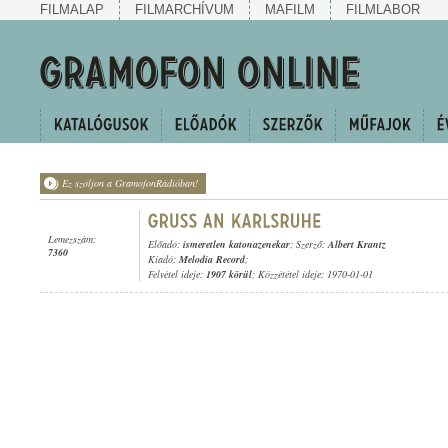
FILMALAP
FILMARCHÍVUM
MAFILM
FILMLABOR
Ez szóljon a GramofonRádióban!
Lemezszám:
Előadó:
ismeretlen katonazenekar
; Szerző:
Albert Krantz
7360
Kiadó:
Melodia Record
;
Felvétel ideje:
1907 körül
; Közzététel ideje: 1970-01-01