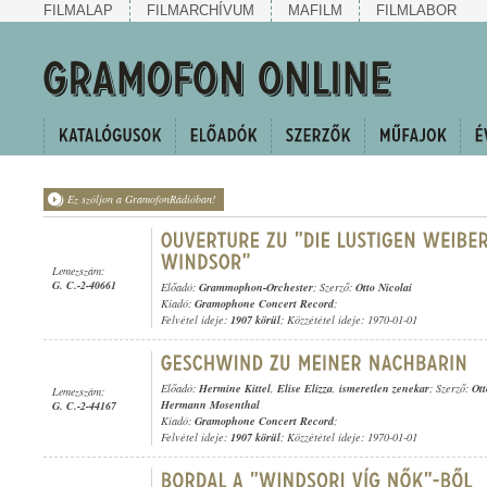
FILMALAP
FILMARCHÍVUM
MAFILM
FILMLABOR
Ez szóljon a GramofonRádióban!
Lemezszám:
G. C.-2-40661
Előadó:
Grammophon-Orchester
; Szerző:
Otto Nicolai
Kiadó:
Gramophone Concert Record
;
Felvétel ideje:
1907 körül
; Közzététel ideje: 1970-01-01
Előadó:
Hermine Kittel
,
Elise Elizza
,
ismeretlen zenekar
; Szerző:
Ott
Lemezszám:
Hermann Mosenthal
G. C.-2-44167
Kiadó:
Gramophone Concert Record
;
Felvétel ideje:
1907 körül
; Közzététel ideje: 1970-01-01