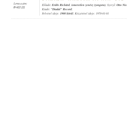
Lemezszám:
Előadó:
Erdős Richárd
,
ismeretlen zenész (zongora)
; Szerző:
Otto Nic
D 622 [2]
Kiadó:
"Diadal" Record
;
Felvétel ideje:
1908 körül
; Közzététel ideje: 1970-01-01