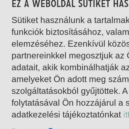
Sütiket használunk a tartalm
funkciók biztosításához, vala
elemzéséhez. Ezenkívül közö
partnereinkkel megosztjuk az
adatait, akik kombinálhatják a
amelyeket Ön adott meg számu
szolgáltatásokból gyűjtöttek.
folytatásával Ön hozzájárul a 
1-3
/ összesen 3 találat
adatkezelési tájékoztatónkat
it