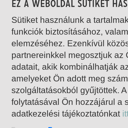
Sütiket használunk a tartalm
funkciók biztosításához, vala
elemzéséhez. Ezenkívül közö
partnereinkkel megosztjuk az
adatait, akik kombinálhatják a
amelyeket Ön adott meg számu
szolgáltatásokból gyűjtöttek.
folytatásával Ön hozzájárul a 
1-1
/ összesen 1 találat
adatkezelési tájékoztatónkat
it