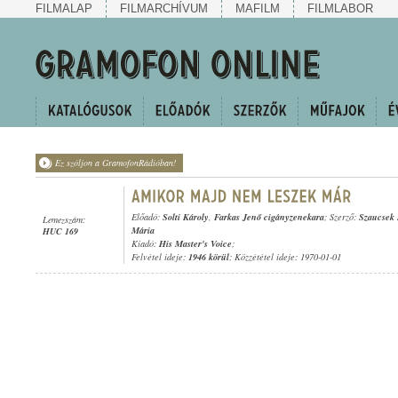
FILMALAP
FILMARCHÍVUM
MAFILM
FILMLABOR
Ez szóljon a GramofonRádióban!
Előadó:
Solti Károly
,
Farkas Jenő cigányzenekara
; Szerző:
Szaucsek 
Lemezszám:
Mária
HUC 169
Kiadó:
His Master's Voice
;
Felvétel ideje:
1946 körül
; Közzététel ideje: 1970-01-01