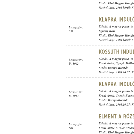
Kiadó:
Első Magyar Hangl
Felvétel ideje:
1908 körül
; K
Előadó:
A magyar posta- és 
Lemezszám:
Egressy Béni
652
Kiadó:
Első Magyar Hangl
Felvétel ideje:
1908 körül
; K
Előadó:
A magyar posta- és 
Lemezszám:
Kraul Antal
; Szerző:
Müller
U. 8062
Kiadó:
Dacapo-Record
;
Felvétel ideje:
1908.10.07
; K
Előadó:
A magyar posta- és 
Lemezszám:
Kraul Antal
; Szerző:
Egress
U. 8063
Kiadó:
Dacapo-Record
;
Felvétel ideje:
1908.10.07
; K
Előadó:
A magyar posta- és 
Lemezszám:
Kraul Antal
; Szerző:
Czobo
689
Kiadó:
Első Magyar Hangl