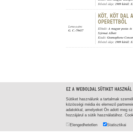
Felvétel ideje:
1909 körül
; K
Lemezszám:
Előadó:
A magyar posta- és 
G. C.-70417
Szirmai Albert
Kiadó:
Gramophone Concer
Felvétel ideje:
1909 körül
; K
1-20
/ összesen 33 találat
Sütiket használunk a tartalmak szemé
közösségi média és elemező partnerei
adatokkal, amelyeket Ön adott meg szá
hozzájárul a sütik használatához. Coo
Elengedhetetlen
Statisztikai