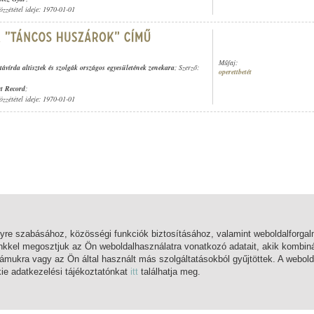
özzététel ideje: 1970-01-01
Műfaj:
távírda altisztek és szolgák országos egyesületének zenekara
; Szerző:
operettbetét
t Record
;
özzététel ideje: 1970-01-01
lyre szabásához, közösségi funkciók biztosításához, valamint weboldalforg
nkkel megosztjuk az Ön weboldalhasználatra vonatkozó adatait, akik kombiná
mukra vagy az Ön által használt más szolgáltatásokból gyűjtöttek. A webold
kie adatkezelési tájékoztatónkat
itt
találhatja meg.
FŐOLDAL
BELÉPÉS
REGISZTRÁCIÓ
MI EZ?