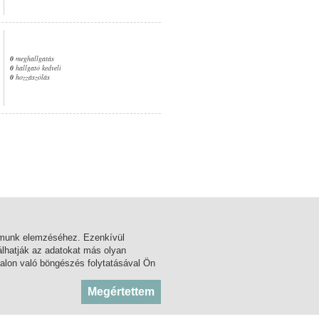
0
meghallgatás
0
hallgató kedveli
0
hozzászólás
1. oldal
almunk elemzéséhez. Ezenkívül
lhatják az adatokat más olyan
alon való böngészés folytatásával Ön
BLOG
KÖZADATTÁR
Megértettem
FÓRUM
MSZH
FACEBOOK
ARTISJUS
TWITTER
OSZMI