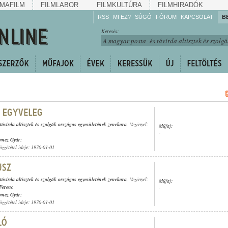
MAFILM
FILMLABOR
FILMKULTÚRA
FILMHIRADÓK
RSS
MI EZ?
SÚGÓ
FÓRUM
KAPCSOLAT
B
Hallgassa!
Keresés:
Gyarapítsa!
Kövesse!
Ossza meg!
távírda altisztek és szolgák országos egyesületének zenekara
, Vezényel:
Műfaj:
-
emez Gyár
;
özzététel ideje: 1970-01-01
távírda altisztek és szolgák országos egyesületének zenekara
, Vezényel:
Műfaj:
Ferenc
-
emez Gyár
;
özzététel ideje: 1970-01-01