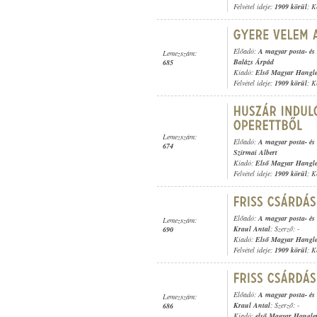
Felvétel ideje:
1909 körül
; K
Előadó:
A magyar posta- és 
Lemezszám:
Balázs Árpád
685
Kiadó:
Első Magyar Hangl
Felvétel ideje:
1909 körül
; K
Lemezszám:
Előadó:
A magyar posta- és 
674
Szirmai Albert
Kiadó:
Első Magyar Hangl
Felvétel ideje:
1909 körül
; K
Előadó:
A magyar posta- és 
Lemezszám:
Kraul Antal
; Szerző: -
690
Kiadó:
Első Magyar Hangl
Felvétel ideje:
1909 körül
; K
Előadó:
A magyar posta- és 
Lemezszám:
Kraul Antal
; Szerző: -
686
Kiadó:
első Magyar Hangle