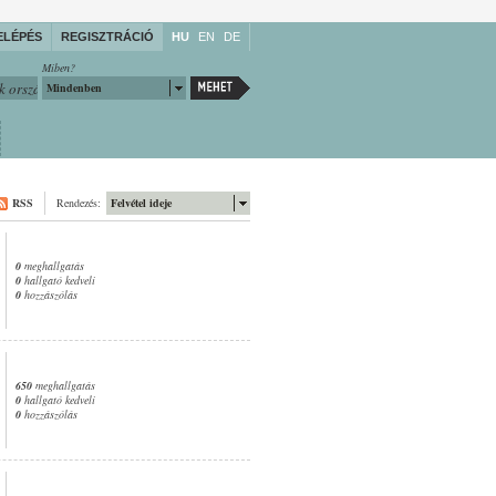
ELÉPÉS
REGISZTRÁCIÓ
HU
EN
DE
Miben?
Mindenben
RSS
Rendezés:
Felvétel ideje
0
meghallgatás
0
hallgató kedveli
0
hozzászólás
650
meghallgatás
0
hallgató kedveli
0
hozzászólás