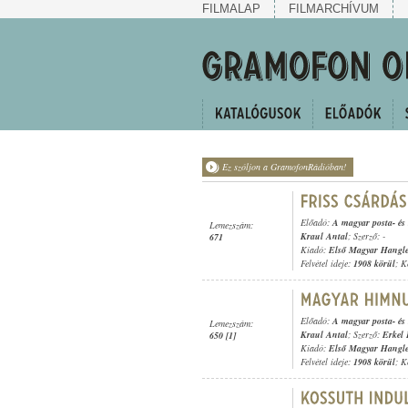
FILMALAP
FILMARCHÍVUM
Ez szóljon a GramofonRádióban!
Előadó:
A magyar posta- és 
Lemezszám:
Kraul Antal
; Szerző: -
671
Kiadó:
Első Magyar Hangl
Felvétel ideje:
1908 körül
; K
Előadó:
A magyar posta- és 
Lemezszám:
Kraul Antal
; Szerző:
Erkel 
650 [1]
Kiadó:
Első Magyar Hangl
Felvétel ideje:
1908 körül
; K