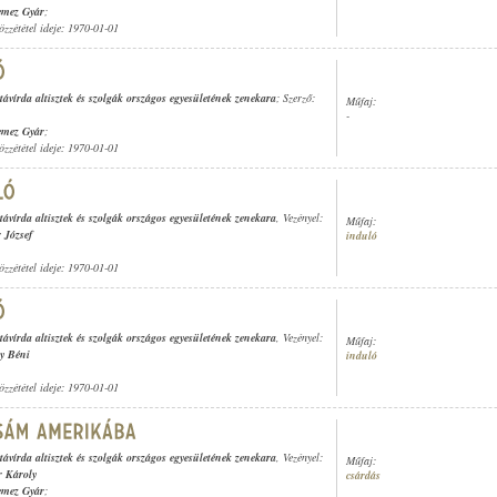
emez Gyár
;
özzététel ideje: 1970-01-01
távírda altisztek és szolgák országos egyesületének zenekara
; Szerző:
Műfaj:
-
emez Gyár
;
özzététel ideje: 1970-01-01
távírda altisztek és szolgák országos egyesületének zenekara
, Vezényel:
Műfaj:
 József
induló
özzététel ideje: 1970-01-01
távírda altisztek és szolgák országos egyesületének zenekara
, Vezényel:
Műfaj:
y Béni
induló
özzététel ideje: 1970-01-01
távírda altisztek és szolgák országos egyesületének zenekara
, Vezényel:
Műfaj:
r Károly
csárdás
emez Gyár
;