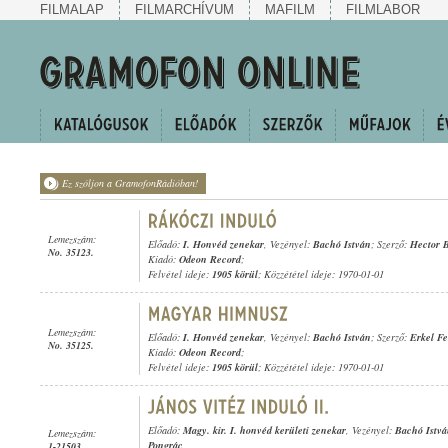
FILMALAP
FILMARCHÍVUM
MAFILM
FILMLABOR
Ez szóljon a GramofonRádióban!
Lemezszám:
Előadó:
I. Honvéd zenekar
, Vezényel:
Bachó István
; Szerző:
Hector B
No. 35123.
Kiadó:
Odeon Record
;
Felvétel ideje:
1905 körül
; Közzététel ideje: 1970-01-01
Lemezszám:
Előadó:
I. Honvéd zenekar
, Vezényel:
Bachó István
; Szerző:
Erkel F
No. 35125.
Kiadó:
Odeon Record
;
Felvétel ideje:
1905 körül
; Közzététel ideje: 1970-01-01
Előadó:
Magy. kir. I. honvéd kerületi zenekar
, Vezényel:
Bachó Istv
Lemezszám:
Pongrác
1-21503