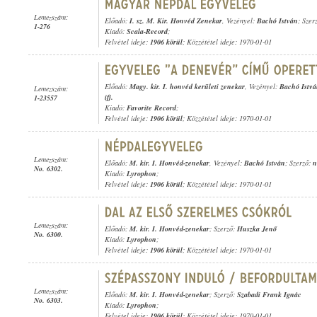
Lemezszám:
Előadó:
I. sz. M. Kir. Honvéd Zenekar
, Vezényel:
Bachó István
; Szerz
1-276
Kiadó:
Scala-Record
;
Felvétel ideje:
1906 körül
; Közzététel ideje: 1970-01-01
Előadó:
Magy. kir. I. honvéd kerületi zenekar
, Vezényel:
Bachó Istv
Lemezszám:
ifj.
1-23557
Kiadó:
Favorite Record
;
Felvétel ideje:
1906 körül
; Közzététel ideje: 1970-01-01
Lemezszám:
Előadó:
M. kir. I. Honvéd-zenekar
, Vezényel:
Bachó István
; Szerző:
n
No. 6302.
Kiadó:
Lyrophon
;
Felvétel ideje:
1906 körül
; Közzététel ideje: 1970-01-01
Lemezszám:
Előadó:
M. kir. I. Honvéd-zenekar
; Szerző:
Huszka Jenő
No. 6300.
Kiadó:
Lyrophon
;
Felvétel ideje:
1906 körül
; Közzététel ideje: 1970-01-01
Lemezszám:
Előadó:
M. kir. I. Honvéd-zenekar
; Szerző:
Szabadi Frank Ignác
No. 6303.
Kiadó:
Lyrophon
;
Felvétel ideje:
1906 körül
; Közzététel ideje: 1970-01-01