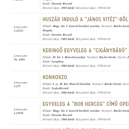
Kiadó:
Favorite Record
;
Felvétel ideje:
1905 körül
; Közzététel ideje: 1970-01-01
Előadó:
Magy. kir. I. honvéd kerületi zenekar
, Vezényel:
Bachó Istv
Lemezszám:
Pongrác
1-21511
Kiadó:
Favorite Record
;
Felvétel ideje:
1905 körül
; Közzététel ideje: 1970-01-01
Lemezszám:
Előadó:
M. kir. I. Honvéd-zenekar
, Vezényel:
Bachó István
; Szerző:
J
No. 6305.
Kiadó:
Lyrophon
;
Felvétel ideje:
1906 körül
; Közzététel ideje: 1970-01-01
Lemezszám:
Előadó:
I. sz. M. Kir. Honvéd Zenekar
, Vezényel:
Bachó István
; Szerz
1-275
Kiadó:
Scala-Record
;
Felvétel ideje:
1906 körül
; Közzététel ideje: 1970-01-01
Lemezszám:
Előadó:
Magy. kir. I. honvéd kerületi zenekar
, Vezényel:
Bachó Istv
1-23556
Kiadó:
Favorite Record
;
Felvétel ideje:
1906 körül
; Közzététel ideje: 1970-01-01