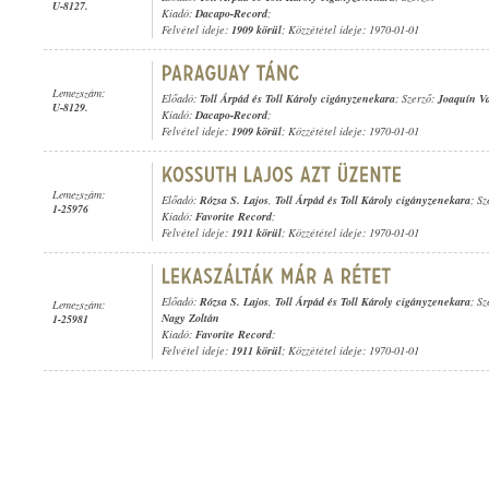
U-8127.
Kiadó:
Dacapo-Record
;
Felvétel ideje:
1909 körül
; Közzététel ideje: 1970-01-01
Lemezszám:
Előadó:
Toll Árpád és Toll Károly cigányzenekara
; Szerző:
Joaquín V
U-8129.
Kiadó:
Dacapo-Record
;
Felvétel ideje:
1909 körül
; Közzététel ideje: 1970-01-01
Lemezszám:
Előadó:
Rózsa S. Lajos
,
Toll Árpád és Toll Károly cigányzenekara
; S
1-25976
Kiadó:
Favorite Record
;
Felvétel ideje:
1911 körül
; Közzététel ideje: 1970-01-01
Előadó:
Rózsa S. Lajos
,
Toll Árpád és Toll Károly cigányzenekara
; S
Lemezszám:
Nagy Zoltán
1-25981
Kiadó:
Favorite Record
;
Felvétel ideje:
1911 körül
; Közzététel ideje: 1970-01-01