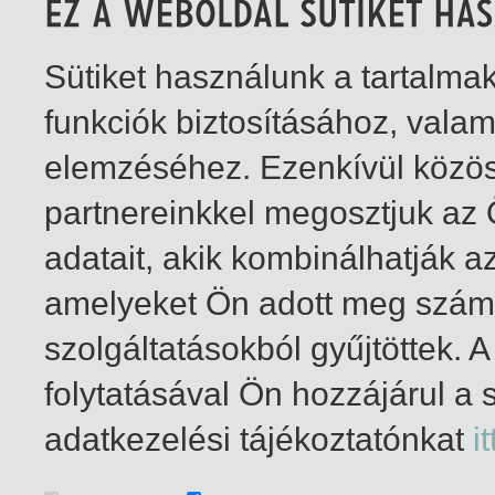
Sütiket használunk a tartalm
funkciók biztosításához, vala
elemzéséhez. Ezenkívül közö
partnereinkkel megosztjuk az
adatait, akik kombinálhatják a
amelyeket Ön adott meg számu
szolgáltatásokból gyűjtöttek.
folytatásával Ön hozzájárul a 
1-6
/ összesen 6 találat
adatkezelési tájékoztatónkat
it