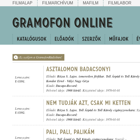
FILMALAP
FILMARCHÍVUM
MAFILM
FILMLABOR
Ez szóljon a GramofonRádióban!
Előadó:
Rózsa S. Lajos
,
ismeretlen férfikar
,
Toll Árpád és Toll Károl
Lemezszám:
Kondor Ernő
-
Vályi Nagy Géza
U-5391.
Kiadó:
Dacapo-Record
;
Felvétel ideje:
1908 körül
; Közzététel ideje: 1970-01-01
Lemezszám:
Előadó:
Rózsa S. Lajos
,
Toll Árpád és Toll Károly cigányzenekara
; S
U-5392.
Kiadó:
Dacapo-Record
;
Felvétel ideje:
1908 körül
; Közzététel ideje: 1970-01-01
Lemezszám:
Előadó:
Toll Árpád és Toll Károly cigányzenekara
; Szerző: -