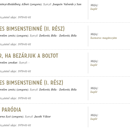
tényi-Heidelberg Albert (zongora)
; Szerző:
Joaquín Valverde y San
Műfaj:
kuplé
özzététel ideje: 1970-01-01
Műfaj:
retlen zenész (zongora)
; Szerző:
Zerkovitz Béla
-
Zerkovitz Béla
humoros magánszám
özzététel ideje: 1970-01-01
Műfaj:
retlen zenekar
; Szerző: -
kuplé
özzététel ideje: 1970-01-01
Műfaj:
retlen zenész (zongora)
; Szerző:
Zerkovitz Béla
-
Zerkovitz Béla
kuplé
özzététel ideje: 1970-01-01
Műfaj:
rna Izsó (zongora)
; Szerző:
Jacobi Viktor
kuplé
özzététel ideje: 1970-01-01