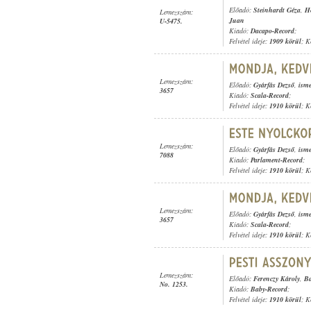
Előadó:
Steinhardt Géza
,
He
Lemezszám:
Juan
U-5475.
Kiadó:
Dacapo-Record
;
Felvétel ideje:
1909 körül
; K
Lemezszám:
Előadó:
Gyárfás Dezső
,
isme
3657
Kiadó:
Scala-Record
;
Felvétel ideje:
1910 körül
; K
Lemezszám:
Előadó:
Gyárfás Dezső
,
isme
7088
Kiadó:
Parlament-Record
;
Felvétel ideje:
1910 körül
; K
Lemezszám:
Előadó:
Gyárfás Dezső
,
isme
3657
Kiadó:
Scala-Record
;
Felvétel ideje:
1910 körül
; K
Lemezszám:
Előadó:
Ferenczy Károly
,
Ba
No. 1253.
Kiadó:
Baby-Record
;
Felvétel ideje:
1910 körül
; K