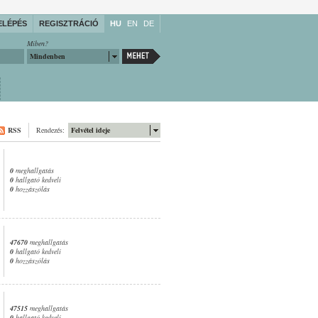
ELÉPÉS
REGISZTRÁCIÓ
HU
EN
DE
Miben?
Mindenben
RSS
Rendezés:
Felvétel ideje
0
meghallgatás
0
hallgató kedveli
0
hozzászólás
47670
meghallgatás
0
hallgató kedveli
0
hozzászólás
47515
meghallgatás
0
hallgató kedveli