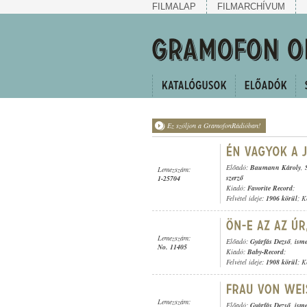
FILMALAP
FILMARCHÍVUM
Ez szóljon a GramofonRádióban!
Előadó:
Baumann Károly
,
Lemezszám:
szerző
1-25704
Kiadó:
Favorite Record
;
Felvétel ideje:
1906 körül
; K
Lemezszám:
Előadó:
Gyárfás Dezső
,
isme
No. 11405
Kiadó:
Baby-Record
;
Felvétel ideje:
1908 körül
; K
Lemezszám:
Előadó:
Gyárfás Dezső
,
isme