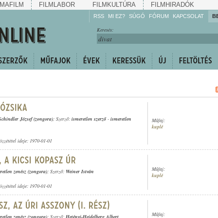
MAFILM
FILMLABOR
FILMKULTÚRA
FILMHIRADÓK
RSS
MI EZ?
SÚGÓ
FÓRUM
KAPCSOLAT
B
Hallgassa!
Keresés:
Gyarapítsa!
Kövesse!
Ossza meg!
Schindler József (zongora)
; Szerző:
ismeretlen szerző
-
ismeretlen
Műfaj:
kuplé
özzététel ideje: 1970-01-01
Műfaj:
retlen zenész (zongora)
; Szerző:
Weiner István
kuplé
özzététel ideje: 1970-01-01
Műfaj:
retlen zenész (zongora)
; Szerző:
Hetényi-Heidelberg Albert