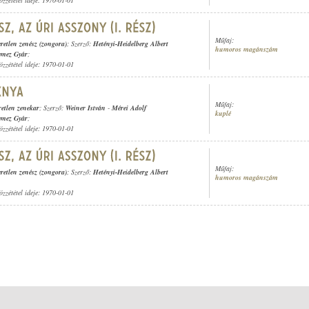
özzététel ideje: 1970-01-01
Műfaj:
retlen zenész (zongora)
; Szerző:
Hetényi-Heidelberg Albert
humoros magánszám
emez Gyár
;
özzététel ideje: 1970-01-01
Műfaj:
retlen zenekar
; Szerző:
Weiner István
-
Mérei Adolf
kuplé
emez Gyár
;
özzététel ideje: 1970-01-01
Műfaj:
retlen zenész (zongora)
; Szerző:
Hetényi-Heidelberg Albert
humoros magánszám
özzététel ideje: 1970-01-01