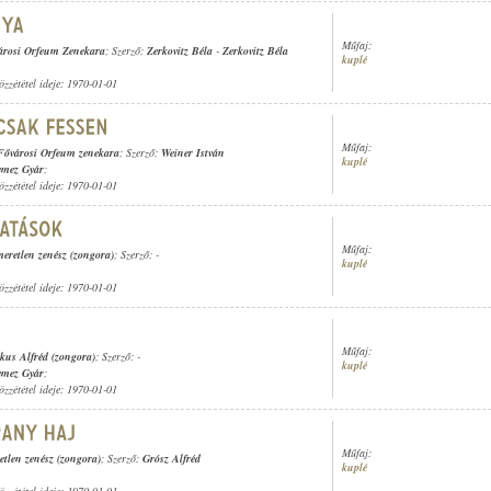
Műfaj:
árosi Orfeum Zenekara
; Szerző:
Zerkovitz Béla
-
Zerkovitz Béla
kuplé
özzététel ideje: 1970-01-01
Műfaj:
Fővárosi Orfeum zenekara
; Szerző:
Weiner István
kuplé
emez Gyár
;
özzététel ideje: 1970-01-01
Műfaj:
meretlen zenész (zongora)
; Szerző: -
kuplé
özzététel ideje: 1970-01-01
Műfaj:
kus Alfréd (zongora)
; Szerző: -
kuplé
emez Gyár
;
özzététel ideje: 1970-01-01
Műfaj:
etlen zenész (zongora)
; Szerző:
Grósz Alfréd
kuplé