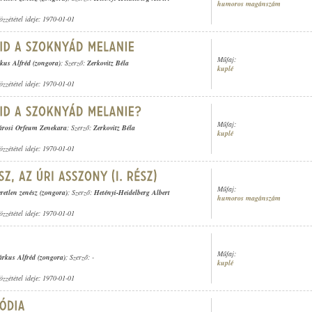
humoros magánszám
özzététel ideje: 1970-01-01
Műfaj:
kus Alfréd (zongora)
; Szerző:
Zerkovitz Béla
kuplé
özzététel ideje: 1970-01-01
Műfaj:
árosi Orfeum Zenekara
; Szerző:
Zerkovitz Béla
kuplé
özzététel ideje: 1970-01-01
Műfaj:
retlen zenész (zongora)
; Szerző:
Hetényi-Heidelberg Albert
humoros magánszám
özzététel ideje: 1970-01-01
Műfaj:
rkus Alfréd (zongora)
; Szerző: -
kuplé
özzététel ideje: 1970-01-01