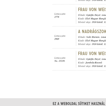
Felvétel ideje:
1910 körül
; K
Lemezszám:
Előadó:
Gyárfás Dezső
,
isme
2778
Kiadó:
Első Magyar Hangl
Felvétel ideje:
1910 körül
; K
Lemezszám:
Előadó:
Solti Hermin
,
isme
2969
Kiadó:
Első Magyar Hangl
Felvétel ideje:
1910 körül
; K
Lemezszám:
Előadó:
Gyárfás Dezső
,
isme
No. 15339.
Kiadó:
Jumbola-Record
;
Felvétel ideje:
1910 körül
; K