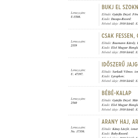
Lemezszám:
Előadó:
Gyárfás Dezső
,
Főv
U-5508.
Kiadó:
Dacapo-Record
;
Felvétel ideje:
1910 körül
; K
Lemezszám:
Előadó:
Baumann Károly
,
2559
Kiadó:
Első Magyar Hangl
Felvétel ideje:
1910 körül
; K
Lemezszám:
Előadó:
Sarkadi Vilmos
,
is
U. 47397.
Kiadó:
Lyrophon
;
Felvétel ideje:
1910 körül
; K
Lemezszám:
Előadó:
Gyárfás Dezső
,
Már
2560
Kiadó:
Első Magyar Hangl
Felvétel ideje:
1910 körül
; K
Lemezszám:
Előadó:
Kátay László
,
ismer
No. 17350.
Kiadó:
Baby-Record
;