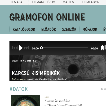
FILMALAP
FILMARCHÍVUM
MAFILM
FILMLABOR
00:00
00:00
JEAN GILBERT
SZERZŐ:
Karcsú kis médikék
Kulcsszavak:
operett
die kino-königin
mozikirálynő
83 m
TWO-STEP
Cím:
MŰFAJ:
Karcsú kis médikék
a "Mozikirálynő" operettből