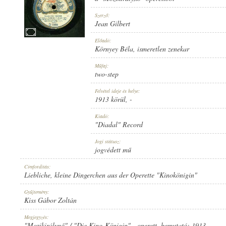
Szerző:
Jean Gilbert
Előadó:
Környey Béla
,
ismeretlen zenekar
1913 KÖRÜL
MEGJELENÉS IDEJE:
Műfaj:
two-step
Felvétel ideje és helye:
1913 körül
, -
Kiadó:
"Diadal" Record
"DIADAL" RECORD
KIADÓ:
Jogi státusz:
jogvédett mű
Címfordítás:
Liebliche, kleine Dingerchen aus der Operette "Kinokönigin"
Gyűjtemény:
Kiss Gábor Zoltán
D 1336
LEMEZSZÁM:
Megjegyzés:
"Mozikirálynő" / "Die Kino-Königin" - operett, bemutató: 1913.