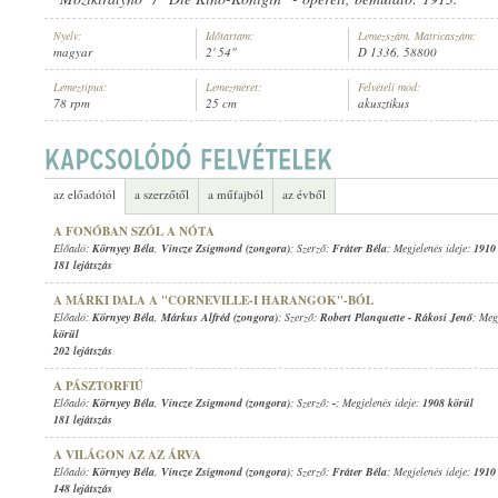
Nyelv:
Időtartam:
Lemezszám, Matricaszám:
magyar
2' 54"
D 1336, 58800
Lemeztípus:
Lemezméret:
Felvételi mód:
78 rpm
25 cm
akusztikus
KÖRNYEY BÉLA
,
ISMERETLEN ZENEKAR
ELŐADÓ:
az előadótól
a szerzőtől
a műfajból
az évből
A FONÓBAN SZÓL A NÓTA
Előadó:
Környey Béla
,
Vincze Zsigmond (zongora)
; Szerző:
Fráter Béla
; Megjelenés ideje:
1910
181 lejátszás
A MÁRKI DALA A "CORNEVILLE-I HARANGOK"-BÓL
Előadó:
Környey Béla
,
Márkus Alfréd (zongora)
; Szerző:
Robert Planquette
-
Rákosi Jenő
; Meg
körül
202 lejátszás
A PÁSZTORFIÚ
Előadó:
Környey Béla
,
Vincze Zsigmond (zongora)
; Szerző:
-
; Megjelenés ideje:
1908 körül
181 lejátszás
A VILÁGON AZ AZ ÁRVA
Előadó:
Környey Béla
,
Vincze Zsigmond (zongora)
; Szerző:
Fráter Béla
; Megjelenés ideje:
1910
148 lejátszás