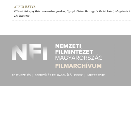
ALFIO BÁTYA
Előadó:
Környey Béla
,
ismeretlen zenekar
; Szerző:
Pietro Mascagni
-
Radó Antal
; Megjelenés i
154 lejátszás
ADATKEZELÉS
|
SZERZŐI ÉS FELHASZNÁLÓI JOGOK
|
IMPRESSZUM