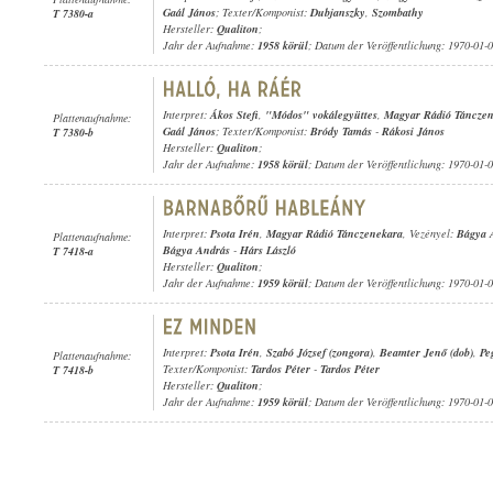
Gaál János
; Texter/Komponist:
Dubjanszky
,
Szombathy
T 7380-a
Hersteller:
Qualiton
;
Jahr der Aufnahme:
1958 körül
; Datum der Veröffentlichung: 1970-01-
Interpret:
Ákos Stefi
,
"Módos" vokálegyüttes
,
Magyar Rádió Táncze
Plattenaufnahme:
Gaál János
; Texter/Komponist:
Bródy Tamás
-
Rákosi János
T 7380-b
Hersteller:
Qualiton
;
Jahr der Aufnahme:
1958 körül
; Datum der Veröffentlichung: 1970-01-
Interpret:
Psota Irén
,
Magyar Rádió Tánczenekara
, Vezényel:
Bágya 
Plattenaufnahme:
Bágya András
-
Hárs László
T 7418-a
Hersteller:
Qualiton
;
Jahr der Aufnahme:
1959 körül
; Datum der Veröffentlichung: 1970-01-
Interpret:
Psota Irén
,
Szabó József (zongora)
,
Beamter Jenő (dob)
,
Pe
Plattenaufnahme:
Texter/Komponist:
Tardos Péter
-
Tardos Péter
T 7418-b
Hersteller:
Qualiton
;
Jahr der Aufnahme:
1959 körül
; Datum der Veröffentlichung: 1970-01-