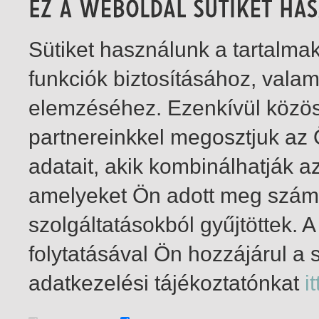
Sütiket használunk a tartalm
funkciók biztosításához, vala
elemzéséhez. Ezenkívül közö
partnereinkkel megosztjuk az
adatait, akik kombinálhatják a
amelyeket Ön adott meg számu
szolgáltatásokból gyűjtöttek.
folytatásával Ön hozzájárul a 
1-10
/ insgesamt 10 Treffer
adatkezelési tájékoztatónkat
it