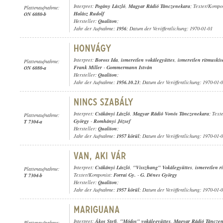
Interpret:
Pogány László
,
Magyar Rádió Tánczenekara
; Texter/Kompo
Plattenaufnahme:
Halász Rudolf
ON 6080-b
Hersteller:
Qualiton
;
Jahr der Aufnahme:
1956
; Datum der Veröffentlichung: 1970-01-01
Interpret:
Boross Ida
,
ismeretlen vokálegyüttes
,
ismeretlen ritmuskís
Plattenaufnahme:
Frank Miller
-
Gommermann István
ON 6080-a
Hersteller:
Qualiton
;
Jahr der Aufnahme:
1956.10.23
; Datum der Veröffentlichung: 1970-01-
Interpret:
Csákányi László
,
Magyar Rádió Vonós Tánczenekara
; Text
Plattenaufnahme:
György
-
Romhányi József
T 7304-a
Hersteller:
Qualiton
;
Jahr der Aufnahme:
1957 körül
; Datum der Veröffentlichung: 1970-01-
Interpret:
Csákányi László
,
"Visszhang" Vokálegyüttes
,
ismeretlen r
Plattenaufnahme:
Texter/Komponist:
Forrai Gy.
-
G. Dénes György
T 7304-b
Hersteller:
Qualiton
;
Jahr der Aufnahme:
1957 körül
; Datum der Veröffentlichung: 1970-01-
Interpret:
Ákos Stefi
,
"Módos" vokálegyüttes
,
Magyar Rádió Táncze
Plattenaufnahme: