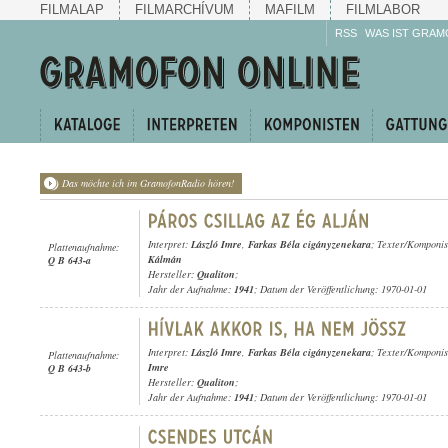
FILMALAP
FILMARCHÍVUM
MAFILM
FILMLABOR
RSS
WAS IST GRAM
Das möchte ich im GramofonRadio hören!
Interpret:
László Imre
,
Farkas Béla cigányzenekara
; Texter/Komponis
Plattenaufnahme:
Kálmán
Q B 643-a
Hersteller:
Qualiton
;
Jahr der Aufnahme:
1941
; Datum der Veröffentlichung: 1970-01-01
Interpret:
László Imre
,
Farkas Béla cigányzenekara
; Texter/Komponis
Plattenaufnahme:
Imre
Q B 643-b
Hersteller:
Qualiton
;
Jahr der Aufnahme:
1941
; Datum der Veröffentlichung: 1970-01-01