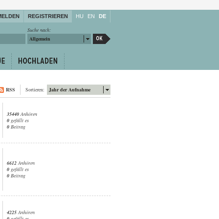
MELDEN
REGISTRIEREN
HU
EN
DE
Suche nach:
Allgemein
RSS
Sortieren:
Jahr der Aufnahme
35440
Anhören
0
gefällt es
0
Beitrag
6612
Anhören
0
gefällt es
0
Beitrag
4225
Anhören
0
gefällt es