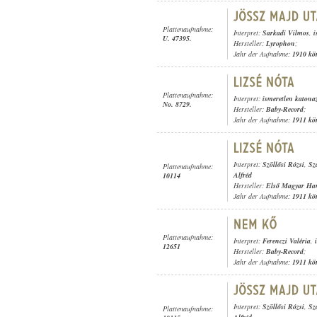
Plattenaufnahme:
Interpret:
Sarkadi Vilmos
,
i
U. 47395.
Hersteller:
Lyrophon
;
Jahr der Aufnahme:
1910 kö
Plattenaufnahme:
Interpret:
ismeretlen katona
No. 8729.
Hersteller:
Baby-Record
;
Jahr der Aufnahme:
1911 kö
Interpret:
Szöllősi Rózsi
,
Sz
Plattenaufnahme:
Alfréd
10114
Hersteller:
Első Magyar Ha
Jahr der Aufnahme:
1911 kö
Plattenaufnahme:
Interpret:
Ferenczi Valéria
,
12651
Hersteller:
Baby-Record
;
Jahr der Aufnahme:
1911 kö
Interpret:
Szöllősi Rózsi
,
Sz
Plattenaufnahme: