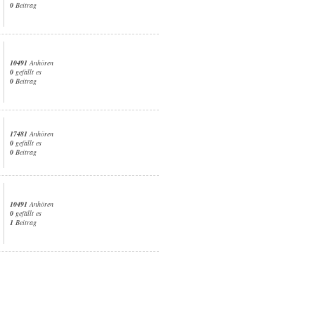
0
Beitrag
10491
Anhören
0
gefällt es
0
Beitrag
17481
Anhören
0
gefällt es
0
Beitrag
10491
Anhören
0
gefällt es
1
Beitrag