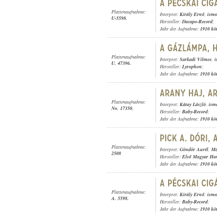
Plattenaufnahme:
Interpret:
Király Ernő
,
isme
U-5598.
Hersteller:
Dacapo-Record
;
Jahr der Aufnahme:
1910 kö
Plattenaufnahme:
Interpret:
Sarkadi Vilmos
,
i
U. 47396.
Hersteller:
Lyrophon
;
Jahr der Aufnahme:
1910 kö
Plattenaufnahme:
Interpret:
Kátay László
,
ism
No. 17350.
Hersteller:
Baby-Record
;
Jahr der Aufnahme:
1910 kö
Plattenaufnahme:
Interpret:
Göndör Aurél
,
Má
2508
Hersteller:
Első Magyar Ha
Jahr der Aufnahme:
1910 kö
Plattenaufnahme:
Interpret:
Király Ernő
,
isme
A. 5598.
Hersteller:
Baby-Record
;
Jahr der Aufnahme:
1910 kö