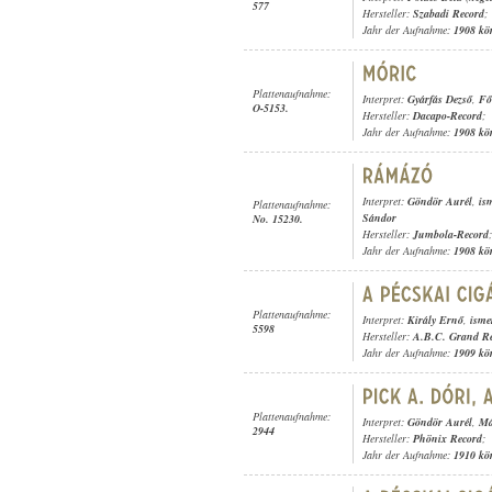
577
Hersteller:
Szabadi Record
;
Jahr der Aufnahme:
1908 kö
Plattenaufnahme:
Interpret:
Gyárfás Dezső
,
Fő
O-5153.
Hersteller:
Dacapo-Record
;
Jahr der Aufnahme:
1908 kö
Interpret:
Göndör Aurél
,
is
Plattenaufnahme:
Sándor
No. 15230.
Hersteller:
Jumbola-Record
;
Jahr der Aufnahme:
1908 kö
Plattenaufnahme:
Interpret:
Király Ernő
,
isme
5598
Hersteller:
A.B.C. Grand R
Jahr der Aufnahme:
1909 kö
Plattenaufnahme:
Interpret:
Göndör Aurél
,
Má
2944
Hersteller:
Phönix Record
;
Jahr der Aufnahme:
1910 kö