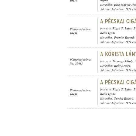
Alfréd
10115
Hersteller:
Első Magyar Ha
Jahr der Aufnahme:
1911 kö
Interpret:
Rózsa S. Lajos
,
B
Plattenaufnahme:
Balla Ignác
10491
Hersteller:
Premier Record
;
Jahr der Aufnahme:
1911 kö
Plattenaufnahme:
Interpret:
Ferenczy Károly
,
No. 17481
Hersteller:
Baby-Record
;
Jahr der Aufnahme:
1911 kö
Interpret:
Rózsa S. Lajos
,
B
Plattenaufnahme:
Balla Ignác
10491
Hersteller:
Special-Rekord
;
Jahr der Aufnahme:
1911 kö