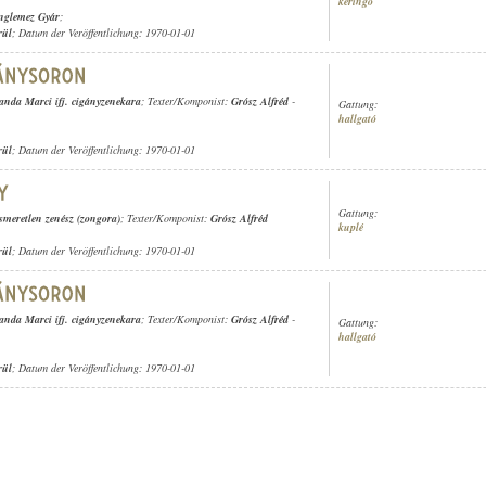
keringő
nglemez Gyár
;
rül
; Datum der Veröffentlichung: 1970-01-01
anda Marci ifj. cigányzenekara
; Texter/Komponist:
Grósz Alfréd
-
Gattung:
hallgató
rül
; Datum der Veröffentlichung: 1970-01-01
Gattung:
ismeretlen zenész (zongora)
; Texter/Komponist:
Grósz Alfréd
kuplé
rül
; Datum der Veröffentlichung: 1970-01-01
anda Marci ifj. cigányzenekara
; Texter/Komponist:
Grósz Alfréd
-
Gattung:
hallgató
rül
; Datum der Veröffentlichung: 1970-01-01