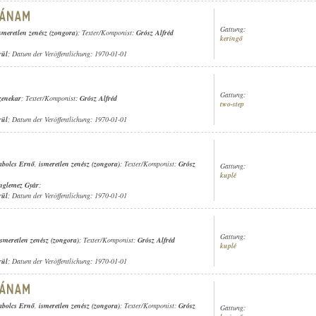
Gattung:
smeretlen zenész (zongora)
; Texter/Komponist:
Grósz Alfréd
keringő
rül
; Datum der Veröffentlichung: 1970-01-01
Gattung:
zenekar
; Texter/Komponist:
Grósz Alfréd
two-step
rül
; Datum der Veröffentlichung: 1970-01-01
abolcs Ernő
,
ismeretlen zenész (zongora)
; Texter/Komponist:
Grósz
Gattung:
kuplé
nglemez Gyár
;
rül
; Datum der Veröffentlichung: 1970-01-01
Gattung:
ismeretlen zenész (zongora)
; Texter/Komponist:
Grósz Alfréd
kuplé
rül
; Datum der Veröffentlichung: 1970-01-01
abolcs Ernő
,
ismeretlen zenész (zongora)
; Texter/Komponist:
Grósz
Gattung: