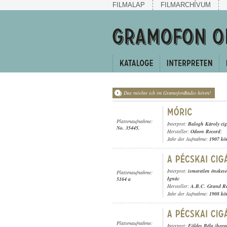
FILMALAP
FILMARCHÍVUM
Das möchte ich im GramofonRadio hören!
Plattenaufnahme:
Interpret:
Balogh Károly ci
No. 35445.
Hersteller:
Odeon Record
;
Jahr der Aufnahme:
1907 kö
Interpret:
ismeretlen énekes
Plattenaufnahme:
Ignác
5164 a
Hersteller:
A.B.C. Grand R
Jahr der Aufnahme:
1908 kö
Plattenaufnahme:
Interpret:
Földes Béla (hege