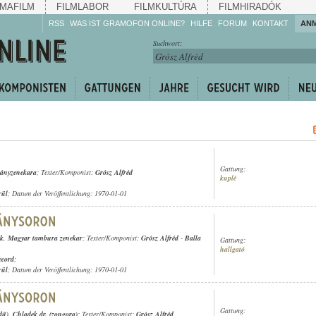
MAFILM
FILMLABOR
FILMKULTÚRA
FILMHIRADÓK
RSS
WAS IST GRAMOFON ONLINE?
HILFE
FORUM
KONTAKT
AN
Hören Sie zu!
Suchwort:
Machen Sie mit!
Reden Sie mit!
Empfehlen Sie
weiter!
Gattung:
gányzenekara
; Texter/Komponist:
Grósz Alfréd
kuplé
rül
; Datum der Veröffentlichung: 1970-01-01
ek
,
Magyar tambura zenekar
; Texter/Komponist:
Grósz Alfréd
-
Balla
Gattung:
hallgató
ecord
;
rül
; Datum der Veröffentlichung: 1970-01-01
Gattung:
dű)
,
Chladek dr. (zongora)
; Texter/Komponist:
Grósz Alfréd