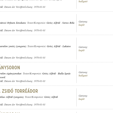
hallgató
rül
; Datum der Veröffentlichung: 1970-01-01
Gattung:
városi Orfeum Zenekara
; Texter/Komponist:
Grósz Alfréd
-
Seress Béla
kuplé
rül
; Datum der Veröffentlichung: 1970-01-01
meretlen zenész (zongora)
; Texter/Komponist:
Grósz Alfréd
-
Lakatos
Gattung:
kuplé
rül
; Datum der Veröffentlichung: 1970-01-01
Gattung:
retlen cigányzenekar
; Texter/Komponist:
Grósz Alfréd
-
Balla Ignác
hallgató
ecord
;
rül
; Datum der Veröffentlichung: 1970-01-01
Gattung:
rkus Alfréd (zongora)
; Texter/Komponist:
Grósz Alfréd
kuplé
rül
; Datum der Veröffentlichung: 1970-01-01