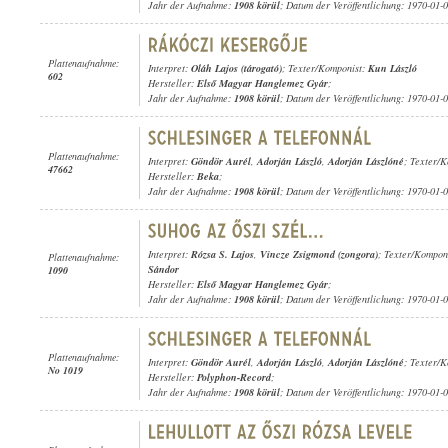
Jahr der Aufnahme:
1908 körül
; Datum der Veröffentlichung: 1970-01-
Plattenaufnahme:
Interpret:
Oláh Lajos (tárogató)
; Texter/Komponist:
Kun László
602
Hersteller:
Első Magyar Hanglemez Gyár
;
Jahr der Aufnahme:
1908 körül
; Datum der Veröffentlichung: 1970-01-
Plattenaufnahme:
Interpret:
Göndör Aurél
,
Adorján László
,
Adorján Lászlóné
; Texter/
47662
Hersteller:
Beka
;
Jahr der Aufnahme:
1908 körül
; Datum der Veröffentlichung: 1970-01-
Interpret:
Rózsa S. Lajos
,
Vincze Zsigmond (zongora)
; Texter/Kompon
Plattenaufnahme:
Sándor
1090
Hersteller:
Első Magyar Hanglemez Gyár
;
Jahr der Aufnahme:
1908 körül
; Datum der Veröffentlichung: 1970-01-
Plattenaufnahme:
Interpret:
Göndör Aurél
,
Adorján László
,
Adorján Lászlóné
; Texter/
No 1019
Hersteller:
Polyphon-Record
;
Jahr der Aufnahme:
1908 körül
; Datum der Veröffentlichung: 1970-01-