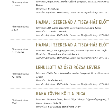
Interpret:
Jászai Mimi
,
Márkus Alfréd (zongora)
; Texter/Komponist:
K
Plattenaufnahme:
Zoltán
U. 6595.
Hersteller:
Lyrophon
;
Jahr der Aufnahme:
1907 körül
; Datum der Veröffentlichung: 1970-01-
Plattenaufnahme:
Interpret:
Oláh Lajos (tárogató)
; Texter/Komponist:
Kun László
D 610
Hersteller:
"Diadal" Record
;
Jahr der Aufnahme:
1907 körül
; Datum der Veröffentlichung: 1970-01-
Plattenaufnahme:
Interpret:
Rácz Laci cigányzenekara
; Texter/Komponist:
Kun László
G. C.-70548
Hersteller:
Gramophone Concert Record
;
Jahr der Aufnahme:
1907 körül
; Datum der Veröffentlichung: 1970-01-
Interpret:
Pintér Imre
,
ismeretlen zenész (zongora)
; Texter/Komponis
Plattenaufnahme:
Zoltán
No. 6838.
Hersteller:
Scala-Record
;
Jahr der Aufnahme:
1907 körül
; Datum der Veröffentlichung: 1970-01-
Interpret:
Harmath Ilona
,
Raskó Géza
,
Vincze Zsigmond (zongora)
; 
Plattenaufnahme:
János
-
Losonczi László
2068
Hersteller:
Első Magyar Hanglemez Gyár
;