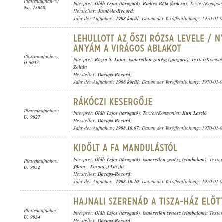
Plattenaufnahme:
Interpret:
Oláh Lajos (tárogató)
,
Radics Béla (brácsa)
; Texter/Kompon
No. 15068.
Hersteller:
Jumbola-Record
;
Jahr der Aufnahme:
1908 körül
; Datum der Veröffentlichung: 1970-01-
Plattenaufnahme:
Interpret:
Rózsa S. Lajos
,
ismeretlen zenész (zongora)
; Texter/Kompon
O-5047.
Zoltán
Hersteller:
Dacapo-Record
;
Jahr der Aufnahme:
1908 körül
; Datum der Veröffentlichung: 1970-01-
Plattenaufnahme:
Interpret:
Oláh Lajos (tárogató)
; Texter/Komponist:
Kun László
U. 9027
Hersteller:
Dacapo-Record
;
Jahr der Aufnahme:
1908.10.07
; Datum der Veröffentlichung: 1970-01-
Interpret:
Oláh Lajos (tárogató)
,
ismeretlen zenész (cimbalom)
; Texte
Plattenaufnahme:
János
-
Losonczi László
U. 9032
Hersteller:
Dacapo-Record
;
Jahr der Aufnahme:
1908.10.10
; Datum der Veröffentlichung: 1970-01-
Plattenaufnahme:
Interpret:
Oláh Lajos (tárogató)
,
ismeretlen zenész (cimbalom)
; Texte
U. 9034
Hersteller:
Dacapo-Record
;