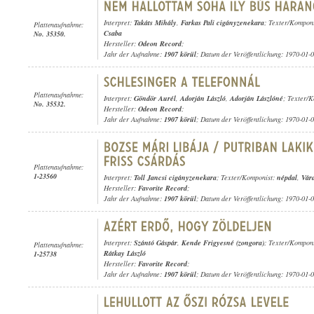
Interpret:
Takáts Mihály
,
Farkas Pali cigányzenekara
; Texter/Kompon
Plattenaufnahme:
Csaba
No. 35350.
Hersteller:
Odeon Record
;
Jahr der Aufnahme:
1907 körül
; Datum der Veröffentlichung: 1970-01-
Plattenaufnahme:
Interpret:
Göndör Aurél
,
Adorján László
,
Adorján Lászlóné
; Texter/
No. 35532.
Hersteller:
Odeon Record
;
Jahr der Aufnahme:
1907 körül
; Datum der Veröffentlichung: 1970-01-
Plattenaufnahme:
1-23560
Interpret:
Toll Jancsi cigányzenekara
; Texter/Komponist:
népdal
,
Vár
Hersteller:
Favorite Record
;
Jahr der Aufnahme:
1907 körül
; Datum der Veröffentlichung: 1970-01-
Interpret:
Szántó Gáspár
,
Kende Frigyesné (zongora)
; Texter/Kompon
Plattenaufnahme:
Rátkay László
1-25738
Hersteller:
Favorite Record
;
Jahr der Aufnahme:
1907 körül
; Datum der Veröffentlichung: 1970-01-