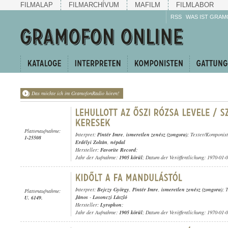
FILMALAP
FILMARCHÍVUM
MAFILM
FILMLABOR
RSS
WAS IST GRAM
Das möchte ich im GramofonRadio hören!
Plattenaufnahme:
Interpret:
Pintér Imre
,
ismeretlen zenész (zongora)
; Texter/Komponis
1-25508
Erdélyi Zoltán
,
népdal
Hersteller:
Favorite Record
;
Jahr der Aufnahme:
1905 körül
; Datum der Veröffentlichung: 1970-01-
Interpret:
Bejczy György
,
Pintér Imre
,
ismeretlen zenész (zongora)
; 
Plattenaufnahme:
János
-
Losonczi László
U. 6149.
Hersteller:
Lyrophon
;
Jahr der Aufnahme:
1905 körül
; Datum der Veröffentlichung: 1970-01-