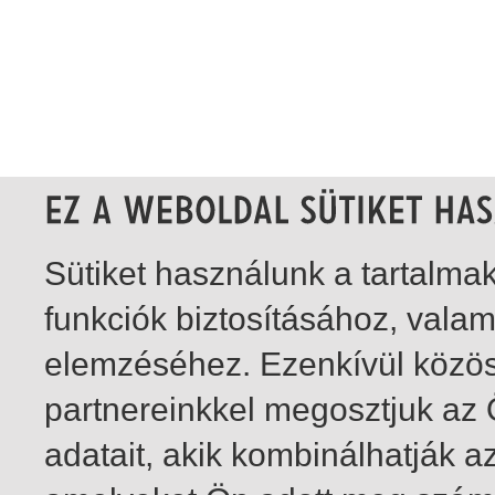
Sütiket használunk a tartalm
funkciók biztosításához, vala
elemzéséhez. Ezenkívül közö
partnereinkkel megosztjuk az
adatait, akik kombinálhatják a