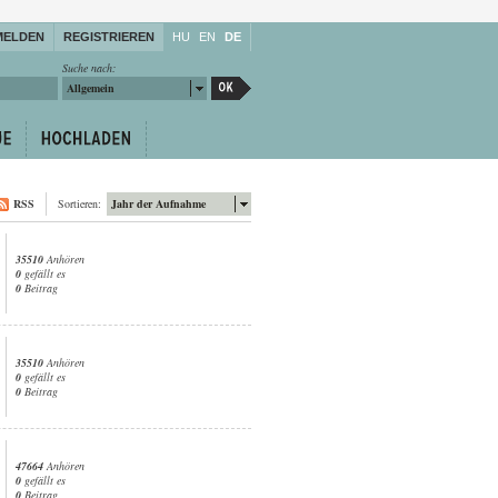
MELDEN
REGISTRIEREN
HU
EN
DE
Suche nach:
Allgemein
RSS
Sortieren:
Jahr der Aufnahme
35510
Anhören
0
gefällt es
0
Beitrag
35510
Anhören
0
gefällt es
0
Beitrag
47664
Anhören
0
gefällt es
0
Beitrag