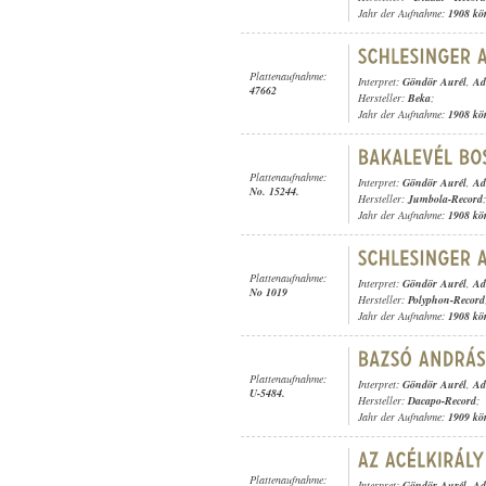
Jahr der Aufnahme:
1908 kö
Plattenaufnahme:
Interpret:
Göndör Aurél
,
Ad
47662
Hersteller:
Beka
;
Jahr der Aufnahme:
1908 kö
Plattenaufnahme:
Interpret:
Göndör Aurél
,
Ad
No. 15244.
Hersteller:
Jumbola-Record
;
Jahr der Aufnahme:
1908 kö
Plattenaufnahme:
Interpret:
Göndör Aurél
,
Ad
No 1019
Hersteller:
Polyphon-Record
Jahr der Aufnahme:
1908 kö
Plattenaufnahme:
Interpret:
Göndör Aurél
,
Ad
U-5484.
Hersteller:
Dacapo-Record
;
Jahr der Aufnahme:
1909 kö
Plattenaufnahme:
Interpret:
Göndör Aurél
,
Ad