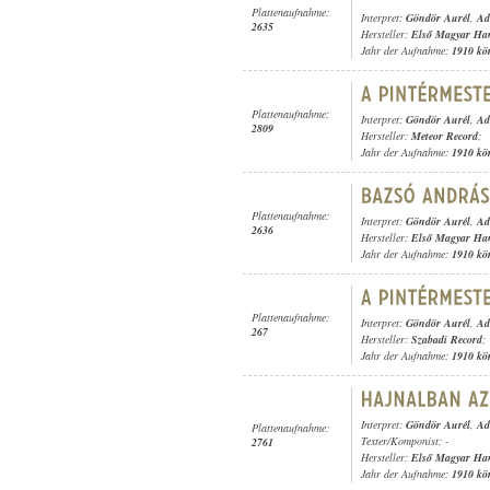
Plattenaufnahme:
Interpret:
Göndör Aurél
,
Ad
2635
Hersteller:
Első Magyar Ha
Jahr der Aufnahme:
1910 kö
Plattenaufnahme:
Interpret:
Göndör Aurél
,
Ad
2809
Hersteller:
Meteor Record
;
Jahr der Aufnahme:
1910 kö
Plattenaufnahme:
Interpret:
Göndör Aurél
,
Ad
2636
Hersteller:
Első Magyar Ha
Jahr der Aufnahme:
1910 kö
Plattenaufnahme:
Interpret:
Göndör Aurél
,
Ad
267
Hersteller:
Szabadi Record
;
Jahr der Aufnahme:
1910 kö
Interpret:
Göndör Aurél
,
Ad
Plattenaufnahme:
Texter/Komponist: -
2761
Hersteller:
Első Magyar Ha
Jahr der Aufnahme:
1910 kö