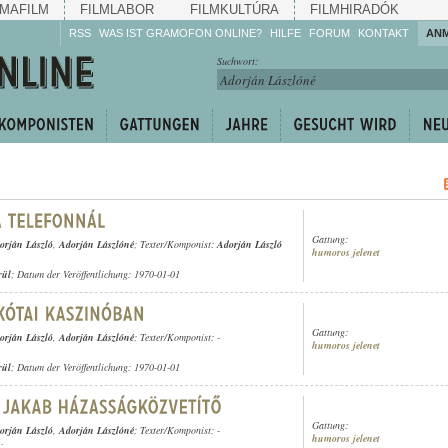
MAFILM
FILMLABOR
FILMKULTÚRA
FILMHIRADÓK
RSS
WAS IST GRAMOFON ONLINE?
HILFE
FORUM
KONTAKT
AN
Hören Sie zu!
Suchwort:
Machen Sie mit!
Reden Sie mit!
Empfehlen Sie
weiter!
Gattung:
orján László
,
Adorján Lászlóné
; Texter/Komponist:
Adorján László
humoros jelenet
rül
; Datum der Veröffentlichung: 1970-01-01
Gattung:
orján László
,
Adorján Lászlóné
; Texter/Komponist: -
humoros jelenet
rül
; Datum der Veröffentlichung: 1970-01-01
Gattung:
orján László
,
Adorján Lászlóné
; Texter/Komponist: -
humoros jelenet
;