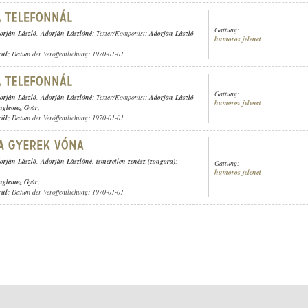
Gattung:
orján László
,
Adorján Lászlóné
; Texter/Komponist:
Adorján László
humoros jelenet
rül
; Datum der Veröffentlichung: 1970-01-01
Gattung:
orján László
,
Adorján Lászlóné
; Texter/Komponist:
Adorján László
humoros jelenet
nglemez Gyár
;
rül
; Datum der Veröffentlichung: 1970-01-01
orján László
,
Adorján Lászlóné
,
ismeretlen zenész (zongora)
;
Gattung:
humoros jelenet
nglemez Gyár
;
rül
; Datum der Veröffentlichung: 1970-01-01