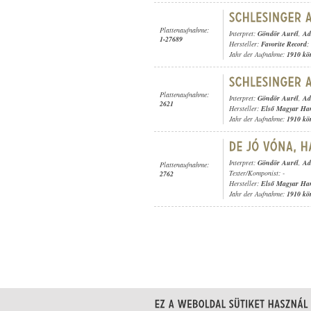
Plattenaufnahme:
Interpret:
Göndör Aurél
,
Ad
1-27689
Hersteller:
Favorite Record
;
Jahr der Aufnahme:
1910 kö
Plattenaufnahme:
Interpret:
Göndör Aurél
,
Ad
2621
Hersteller:
Első Magyar Ha
Jahr der Aufnahme:
1910 kö
Interpret:
Göndör Aurél
,
Ad
Plattenaufnahme:
Texter/Komponist: -
2762
Hersteller:
Első Magyar Ha
Jahr der Aufnahme:
1910 kö