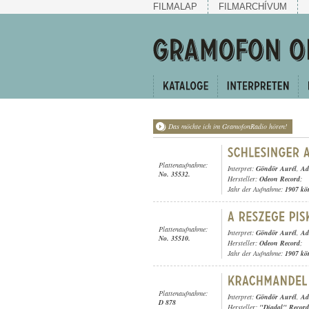
FILMALAP
FILMARCHÍVUM
Das möchte ich im GramofonRadio hören!
Plattenaufnahme:
Interpret:
Göndör Aurél
,
Ad
No. 35532.
Hersteller:
Odeon Record
;
Jahr der Aufnahme:
1907 kö
Plattenaufnahme:
Interpret:
Göndör Aurél
,
Ad
No. 35510.
Hersteller:
Odeon Record
;
Jahr der Aufnahme:
1907 kö
Plattenaufnahme:
Interpret:
Göndör Aurél
,
Ad
D 878
Hersteller:
"Diadal" Record