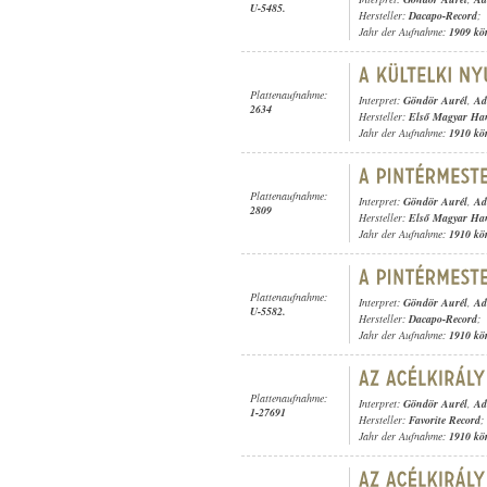
U-5485.
Hersteller:
Dacapo-Record
;
Jahr der Aufnahme:
1909 kö
Plattenaufnahme:
Interpret:
Göndör Aurél
,
Ad
2634
Hersteller:
Első Magyar Ha
Jahr der Aufnahme:
1910 kö
Plattenaufnahme:
Interpret:
Göndör Aurél
,
Ad
2809
Hersteller:
Első Magyar Ha
Jahr der Aufnahme:
1910 kö
Plattenaufnahme:
Interpret:
Göndör Aurél
,
Ad
U-5582.
Hersteller:
Dacapo-Record
;
Jahr der Aufnahme:
1910 kö
Plattenaufnahme:
Interpret:
Göndör Aurél
,
Ad
1-27691
Hersteller:
Favorite Record
;
Jahr der Aufnahme:
1910 kö