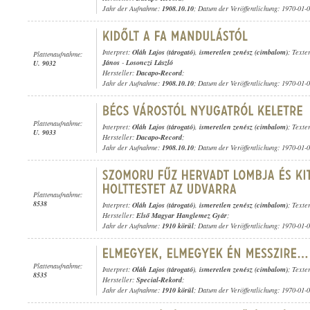
Jahr der Aufnahme:
1908.10.10
; Datum der Veröffentlichung: 1970-01-
Interpret:
Oláh Lajos (tárogató)
,
ismeretlen zenész (cimbalom)
; Texte
Plattenaufnahme:
János
-
Losonczi László
U. 9032
Hersteller:
Dacapo-Record
;
Jahr der Aufnahme:
1908.10.10
; Datum der Veröffentlichung: 1970-01-
Plattenaufnahme:
Interpret:
Oláh Lajos (tárogató)
,
ismeretlen zenész (cimbalom)
; Texte
U. 9033
Hersteller:
Dacapo-Record
;
Jahr der Aufnahme:
1908.10.10
; Datum der Veröffentlichung: 1970-01-
Plattenaufnahme:
8538
Interpret:
Oláh Lajos (tárogató)
,
ismeretlen zenész (cimbalom)
; Texte
Hersteller:
Első Magyar Hanglemez Gyár
;
Jahr der Aufnahme:
1910 körül
; Datum der Veröffentlichung: 1970-01-
Plattenaufnahme:
Interpret:
Oláh Lajos (tárogató)
,
ismeretlen zenész (cimbalom)
; Texte
8535
Hersteller:
Special-Rekord
;
Jahr der Aufnahme:
1910 körül
; Datum der Veröffentlichung: 1970-01-