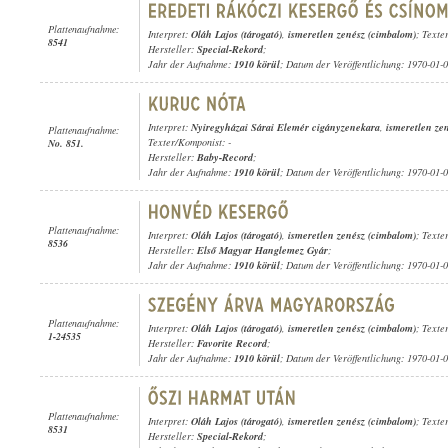
Plattenaufnahme:
Interpret:
Oláh Lajos (tárogató)
,
ismeretlen zenész (cimbalom)
; Texte
8541
Hersteller:
Special-Rekord
;
Jahr der Aufnahme:
1910 körül
; Datum der Veröffentlichung: 1970-01-
Interpret:
Nyiregyházai Sárai Elemér cigányzenekara
,
ismeretlen zen
Plattenaufnahme:
Texter/Komponist: -
No. 851.
Hersteller:
Baby-Record
;
Jahr der Aufnahme:
1910 körül
; Datum der Veröffentlichung: 1970-01-
Plattenaufnahme:
Interpret:
Oláh Lajos (tárogató)
,
ismeretlen zenész (cimbalom)
; Texte
8536
Hersteller:
Első Magyar Hanglemez Gyár
;
Jahr der Aufnahme:
1910 körül
; Datum der Veröffentlichung: 1970-01-
Plattenaufnahme:
Interpret:
Oláh Lajos (tárogató)
,
ismeretlen zenész (cimbalom)
; Texte
1-24535
Hersteller:
Favorite Record
;
Jahr der Aufnahme:
1910 körül
; Datum der Veröffentlichung: 1970-01-
Plattenaufnahme:
Interpret:
Oláh Lajos (tárogató)
,
ismeretlen zenész (cimbalom)
; Texte
8531
Hersteller:
Special-Rekord
;