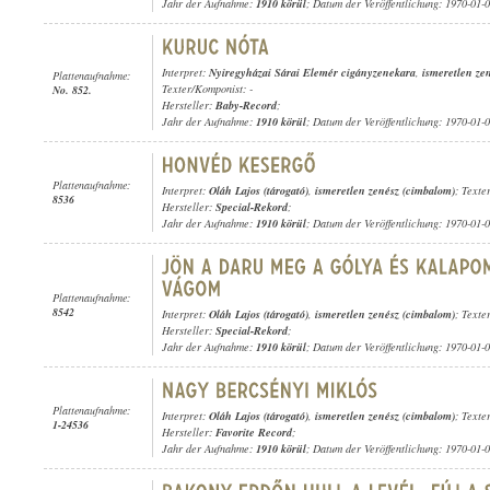
Jahr der Aufnahme:
1910 körül
; Datum der Veröffentlichung: 1970-01-
Interpret:
Nyiregyházai Sárai Elemér cigányzenekara
,
ismeretlen zen
Plattenaufnahme:
Texter/Komponist: -
No. 852.
Hersteller:
Baby-Record
;
Jahr der Aufnahme:
1910 körül
; Datum der Veröffentlichung: 1970-01-
Plattenaufnahme:
Interpret:
Oláh Lajos (tárogató)
,
ismeretlen zenész (cimbalom)
; Texte
8536
Hersteller:
Special-Rekord
;
Jahr der Aufnahme:
1910 körül
; Datum der Veröffentlichung: 1970-01-
Plattenaufnahme:
8542
Interpret:
Oláh Lajos (tárogató)
,
ismeretlen zenész (cimbalom)
; Texte
Hersteller:
Special-Rekord
;
Jahr der Aufnahme:
1910 körül
; Datum der Veröffentlichung: 1970-01-
Plattenaufnahme:
Interpret:
Oláh Lajos (tárogató)
,
ismeretlen zenész (cimbalom)
; Texte
1-24536
Hersteller:
Favorite Record
;
Jahr der Aufnahme:
1910 körül
; Datum der Veröffentlichung: 1970-01-