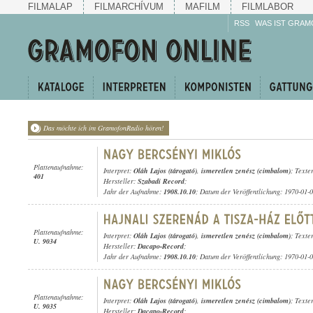
FILMALAP
FILMARCHÍVUM
MAFILM
FILMLABOR
RSS
WAS IST GRAM
Das möchte ich im GramofonRadio hören!
Plattenaufnahme:
Interpret:
Oláh Lajos (tárogató)
,
ismeretlen zenész (cimbalom)
; Texte
401
Hersteller:
Szabadi Record
;
Jahr der Aufnahme:
1908.10.10
; Datum der Veröffentlichung: 1970-01-
Plattenaufnahme:
Interpret:
Oláh Lajos (tárogató)
,
ismeretlen zenész (cimbalom)
; Texte
U. 9034
Hersteller:
Dacapo-Record
;
Jahr der Aufnahme:
1908.10.10
; Datum der Veröffentlichung: 1970-01-
Plattenaufnahme:
Interpret:
Oláh Lajos (tárogató)
,
ismeretlen zenész (cimbalom)
; Texte
U. 9035
Hersteller:
Dacapo-Record
;