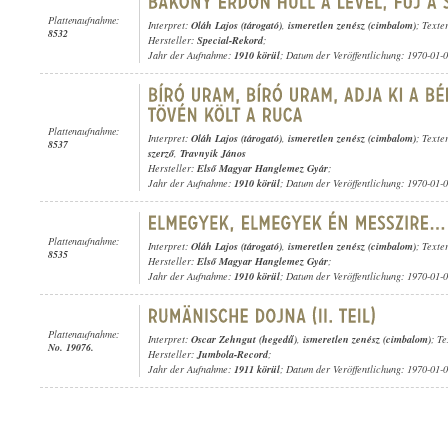
Plattenaufnahme:
Interpret:
Oláh Lajos (tárogató)
,
ismeretlen zenész (cimbalom)
; Texte
8532
Hersteller:
Special-Rekord
;
Jahr der Aufnahme:
1910 körül
; Datum der Veröffentlichung: 1970-01-
Plattenaufnahme:
Interpret:
Oláh Lajos (tárogató)
,
ismeretlen zenész (cimbalom)
; Texte
8537
szerző
,
Travnyik János
Hersteller:
Első Magyar Hanglemez Gyár
;
Jahr der Aufnahme:
1910 körül
; Datum der Veröffentlichung: 1970-01-
Plattenaufnahme:
Interpret:
Oláh Lajos (tárogató)
,
ismeretlen zenész (cimbalom)
; Texte
8535
Hersteller:
Első Magyar Hanglemez Gyár
;
Jahr der Aufnahme:
1910 körül
; Datum der Veröffentlichung: 1970-01-
Plattenaufnahme:
Interpret:
Oscar Zehngut (hegedű)
,
ismeretlen zenész (cimbalom)
; Te
No. 19076.
Hersteller:
Jumbola-Record
;
Jahr der Aufnahme:
1911 körül
; Datum der Veröffentlichung: 1970-01-