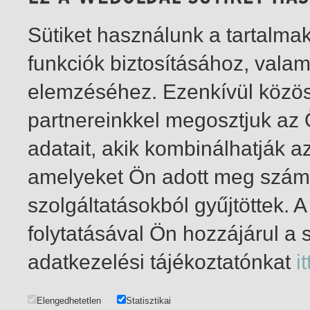
Sütiket használunk a tartalm
funkciók biztosításához, vala
elemzéséhez. Ezenkívül közö
partnereinkkel megosztjuk az
adatait, akik kombinálhatják a
amelyeket Ön adott meg számu
szolgáltatásokból gyűjtöttek.
folytatásával Ön hozzájárul a 
1-20
/ insgesamt 26 Treffer
adatkezelési tájékoztatónkat
it
Elengedhetetlen
Statisztikai