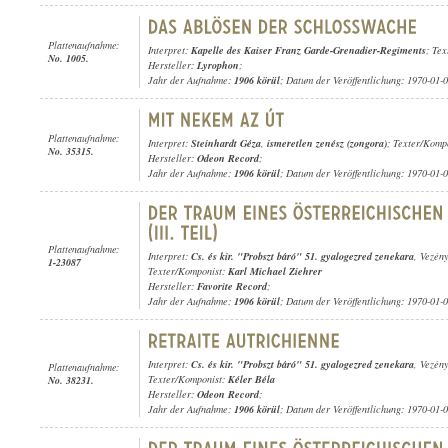
Plattenaufnahme:
Interpret:
Kapelle des Kaiser Franz Garde-Grenadier-Regiments
; Tex
No. 1005.
Hersteller:
Lyrophon
;
Jahr der Aufnahme:
1906 körül
; Datum der Veröffentlichung: 1970-01-
Plattenaufnahme:
Interpret:
Steinhardt Géza
,
ismeretlen zenész (zongora)
; Texter/Kompo
No. 35315.
Hersteller:
Odeon Record
;
Jahr der Aufnahme:
1906 körül
; Datum der Veröffentlichung: 1970-01-
Plattenaufnahme:
Interpret:
Cs. és kir. "Probszt báró" 51. gyalogezred zenekara
, Vezén
1-23087
Texter/Komponist:
Karl Michael Ziehrer
Hersteller:
Favorite Record
;
Jahr der Aufnahme:
1906 körül
; Datum der Veröffentlichung: 1970-01-
Interpret:
Cs. és kir. "Probszt báró" 51. gyalogezred zenekara
, Vezén
Plattenaufnahme:
Texter/Komponist:
Kéler Béla
No. 38231.
Hersteller:
Odeon Record
;
Jahr der Aufnahme:
1906 körül
; Datum der Veröffentlichung: 1970-01-