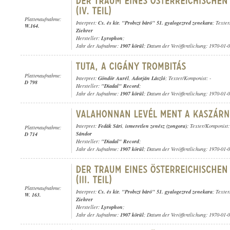
Plattenaufnahme:
Interpret:
Cs. és kir. "Probszt báró" 51. gyalogezred zenekara
; Texte
W.164.
Ziehrer
Hersteller:
Lyrophon
;
Jahr der Aufnahme:
1907 körül
; Datum der Veröffentlichung: 1970-01-
Plattenaufnahme:
Interpret:
Göndör Aurél
,
Adorján László
; Texter/Komponist: -
D 798
Hersteller:
"Diadal" Record
;
Jahr der Aufnahme:
1907 körül
; Datum der Veröffentlichung: 1970-01-
Interpret:
Fedák Sári
,
ismeretlen zenész (zongora)
; Texter/Komponist
Plattenaufnahme:
Sándor
D 714
Hersteller:
"Diadal" Record
;
Jahr der Aufnahme:
1907 körül
; Datum der Veröffentlichung: 1970-01-
Plattenaufnahme:
Interpret:
Cs. és kir. "Probszt báró" 51. gyalogezred zenekara
; Texte
W. 163.
Ziehrer
Hersteller:
Lyrophon
;
Jahr der Aufnahme:
1907 körül
; Datum der Veröffentlichung: 1970-01-