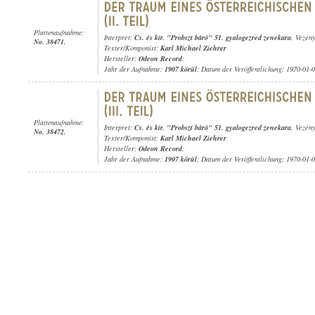
Plattenaufnahme:
Interpret:
Cs. és kir. "Probszt báró" 51. gyalogezred zenekara
, Vezén
No. 38471.
Texter/Komponist:
Karl Michael Ziehrer
Hersteller:
Odeon Record
;
Jahr der Aufnahme:
1907 körül
; Datum der Veröffentlichung: 1970-01-
Plattenaufnahme:
Interpret:
Cs. és kir. "Probszt báró" 51. gyalogezred zenekara
, Vezén
No. 38472.
Texter/Komponist:
Karl Michael Ziehrer
Hersteller:
Odeon Record
;
Jahr der Aufnahme:
1907 körül
; Datum der Veröffentlichung: 1970-01-