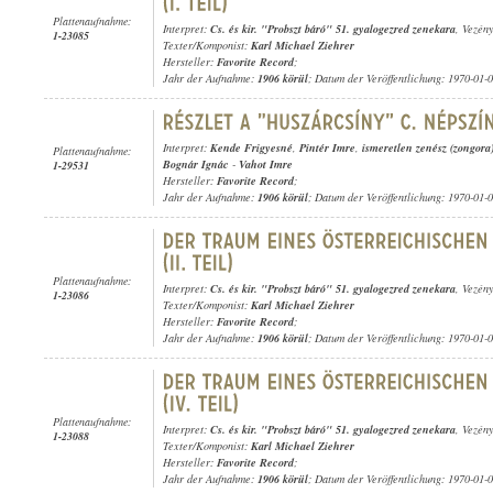
Plattenaufnahme:
Interpret:
Cs. és kir. "Probszt báró" 51. gyalogezred zenekara
, Vezén
1-23085
Texter/Komponist:
Karl Michael Ziehrer
Hersteller:
Favorite Record
;
Jahr der Aufnahme:
1906 körül
; Datum der Veröffentlichung: 1970-01-
Interpret:
Kende Frigyesné
,
Pintér Imre
,
ismeretlen zenész (zongora
Plattenaufnahme:
Bognár Ignác
-
Vahot Imre
1-29531
Hersteller:
Favorite Record
;
Jahr der Aufnahme:
1906 körül
; Datum der Veröffentlichung: 1970-01-
Plattenaufnahme:
Interpret:
Cs. és kir. "Probszt báró" 51. gyalogezred zenekara
, Vezén
1-23086
Texter/Komponist:
Karl Michael Ziehrer
Hersteller:
Favorite Record
;
Jahr der Aufnahme:
1906 körül
; Datum der Veröffentlichung: 1970-01-
Plattenaufnahme:
Interpret:
Cs. és kir. "Probszt báró" 51. gyalogezred zenekara
, Vezén
1-23088
Texter/Komponist:
Karl Michael Ziehrer
Hersteller:
Favorite Record
;
Jahr der Aufnahme:
1906 körül
; Datum der Veröffentlichung: 1970-01-