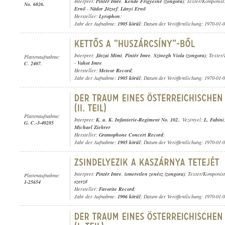
Interpret:
Pintér Imre
,
Kende Frigyesné (zongora)
; Texter/Komponist
No. 6026.
Ernő
-
Nádor József
,
Lányi Ernő
Hersteller:
Lyrophon
;
Jahr der Aufnahme:
1905 körül
; Datum der Veröffentlichung: 1970-01-
Interpret:
Jászai Mimi
,
Pintér Imre
,
Szinegh Viola (zongora)
; Texter
Plattenaufnahme:
-
Vahot Imre
C. 2407.
Hersteller:
Meteor Record
;
Jahr der Aufnahme:
1905 körül
; Datum der Veröffentlichung: 1970-01-
Plattenaufnahme:
Interpret:
K. u. K. Infanterie-Regiment No. 102.
, Vezényel:
L. Fabini
G. C.-3-40285
Michael Ziehrer
Hersteller:
Gramophone Concert Record
;
Jahr der Aufnahme:
1905 körül
; Datum der Veröffentlichung: 1970-01-
Interpret:
Pintér Imre
,
ismeretlen zenész (zongora)
; Texter/Komponis
Plattenaufnahme:
szerző
1-25654
Hersteller:
Favorite Record
;
Jahr der Aufnahme:
1906 körül
; Datum der Veröffentlichung: 1970-01-