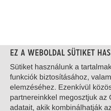
Sütiket használunk a tartalm
funkciók biztosításához, vala
elemzéséhez. Ezenkívül közö
partnereinkkel megosztjuk az
adatait, akik kombinálhatják a