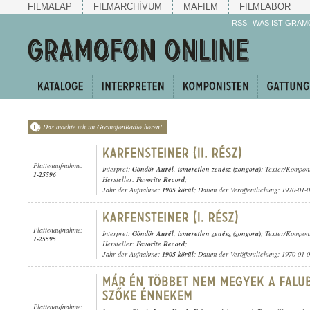
FILMALAP
FILMARCHÍVUM
MAFILM
FILMLABOR
RSS
WAS IST GRAM
Das möchte ich im GramofonRadio hören!
Plattenaufnahme:
Interpret:
Göndör Aurél
,
ismeretlen zenész (zongora)
; Texter/Komponi
1-25596
Hersteller:
Favorite Record
;
Jahr der Aufnahme:
1905 körül
; Datum der Veröffentlichung: 1970-01-
Plattenaufnahme:
Interpret:
Göndör Aurél
,
ismeretlen zenész (zongora)
; Texter/Komponi
1-25595
Hersteller:
Favorite Record
;
Jahr der Aufnahme:
1905 körül
; Datum der Veröffentlichung: 1970-01-
Plattenaufnahme: