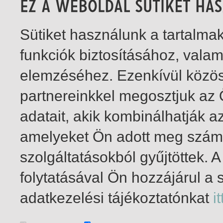
Sütiket használunk a tartalm
funkciók biztosításához, vala
elemzéséhez. Ezenkívül közö
partnereinkkel megosztjuk az
adatait, akik kombinálhatják a
amelyeket Ön adott meg számu
szolgáltatásokból gyűjtöttek.
folytatásával Ön hozzájárul a 
1-11
/ total 11 hit
adatkezelési tájékoztatónkat
it