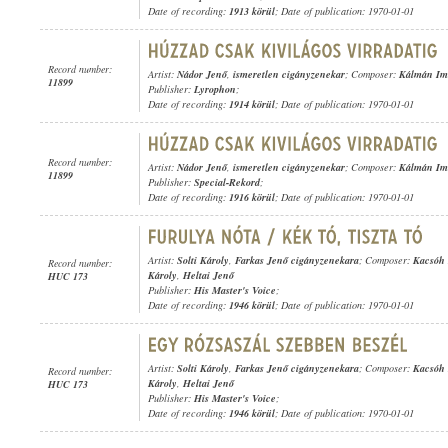
Date of recording:
1913 körül
; Date of publication: 1970-01-01
Record number:
Artist:
Nádor Jenő
,
ismeretlen cigányzenekar
; Composer:
Kálmán Im
11899
Publisher:
Lyrophon
;
Date of recording:
1914 körül
; Date of publication: 1970-01-01
Record number:
Artist:
Nádor Jenő
,
ismeretlen cigányzenekar
; Composer:
Kálmán Im
11899
Publisher:
Special-Rekord
;
Date of recording:
1916 körül
; Date of publication: 1970-01-01
Artist:
Solti Károly
,
Farkas Jenő cigányzenekara
; Composer:
Kacsóh 
Record number:
Károly
,
Heltai Jenő
HUC 173
Publisher:
His Master's Voice
;
Date of recording:
1946 körül
; Date of publication: 1970-01-01
Artist:
Solti Károly
,
Farkas Jenő cigányzenekara
; Composer:
Kacsóh 
Record number:
Károly
,
Heltai Jenő
HUC 173
Publisher:
His Master's Voice
;
Date of recording:
1946 körül
; Date of publication: 1970-01-01