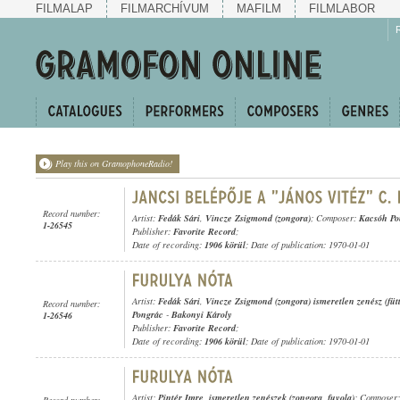
FILMALAP
FILMARCHÍVUM
MAFILM
FILMLABOR
Play this on GramophoneRadio!
Record number:
Artist:
Fedák Sári
,
Vincze Zsigmond (zongora)
; Composer:
Kacsóh Po
1-26545
Publisher:
Favorite Record
;
Date of recording:
1906 körül
; Date of publication: 1970-01-01
Artist:
Fedák Sári
,
Vincze Zsigmond (zongora) ismeretlen zenész (füt
Record number:
Pongrác
-
Bakonyi Károly
1-26546
Publisher:
Favorite Record
;
Date of recording:
1906 körül
; Date of publication: 1970-01-01
Artist:
Pintér Imre
,
ismeretlen zenészek (zongora
,
fuvola)
; Composer
Record number: