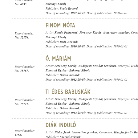
Bakonyi Károly
No. 6835.
Publisher:
Scala-Record
;
Date of recording:
1907 körül
; Date of publication: 1970-01-01
Artist:
Kende Frigyesné
,
Ferenczy Károly
,
ismeretlen zenekar
; Com
Record number:
Bakonyi Károly
No. 12174.
Publisher:
Baby-Record
;
Date of recording:
1910 körül
; Date of publication: 1970-01-01
Artist:
Ferenczy Károly
,
Budapesti Színház zenekara
, Vezényel:
Hube
Record number:
Edmund Eysler
-
Bakonyi Károly
No. 15767.
Publisher:
Odeon Record
;
Date of recording:
1912 körül
; Date of publication: 1970-01-01
Artist:
Ferenczy Károly
,
Budapesti Színház zenekara
, Vezényel:
Hube
Record number:
Edmund Eysler
-
Bakonyi Károly
No. 15771.
Publisher:
Odeon Record
;
Date of recording:
1912 körül
; Date of publication: 1970-01-01
Record number:
Artist:
Nádor Jenő
,
ismeretlen zenekar
; Composer:
Huszka Jenő
-
Ba
11837
Publisher:
Special-Rekord
;