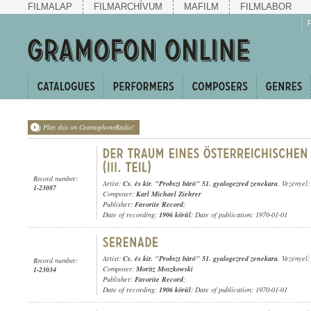
FILMALAP
FILMARCHÍVUM
MAFILM
FILMLABOR
Play this on GramophoneRadio!
Record number:
Artist:
Cs. és kir. "Probszt báró" 51. gyalogezred zenekara
, Vezényel
1-23087
Composer:
Karl Michael Ziehrer
Publisher:
Favorite Record
;
Date of recording:
1906 körül
; Date of publication: 1970-01-01
Artist:
Cs. és kir. "Probszt báró" 51. gyalogezred zenekara
, Vezényel
Record number:
Composer:
Moritz Moszkowski
1-23034
Publisher:
Favorite Record
;
Date of recording:
1906 körül
; Date of publication: 1970-01-01