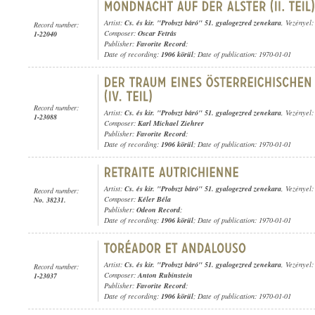
Artist:
Cs. és kir. "Probszt báró" 51. gyalogezred zenekara
, Vezényel
Record number:
Composer:
Oscar Fetrás
1-22040
Publisher:
Favorite Record
;
Date of recording:
1906 körül
; Date of publication: 1970-01-01
Record number:
Artist:
Cs. és kir. "Probszt báró" 51. gyalogezred zenekara
, Vezényel
1-23088
Composer:
Karl Michael Ziehrer
Publisher:
Favorite Record
;
Date of recording:
1906 körül
; Date of publication: 1970-01-01
Artist:
Cs. és kir. "Probszt báró" 51. gyalogezred zenekara
, Vezényel
Record number:
Composer:
Kéler Béla
No. 38231.
Publisher:
Odeon Record
;
Date of recording:
1906 körül
; Date of publication: 1970-01-01
Artist:
Cs. és kir. "Probszt báró" 51. gyalogezred zenekara
, Vezényel
Record number:
Composer:
Anton Rubinstein
1-23037
Publisher:
Favorite Record
;
Date of recording:
1906 körül
; Date of publication: 1970-01-01