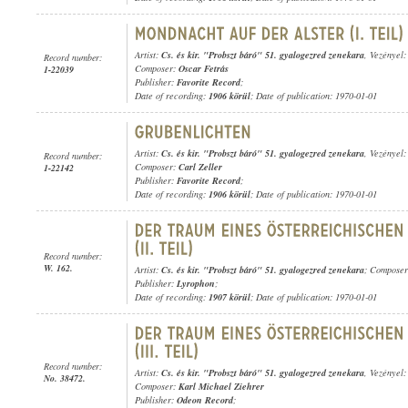
Artist:
Cs. és kir. "Probszt báró" 51. gyalogezred zenekara
, Vezényel
Record number:
Composer:
Oscar Fetrás
1-22039
Publisher:
Favorite Record
;
Date of recording:
1906 körül
; Date of publication: 1970-01-01
Artist:
Cs. és kir. "Probszt báró" 51. gyalogezred zenekara
, Vezényel
Record number:
Composer:
Carl Zeller
1-22142
Publisher:
Favorite Record
;
Date of recording:
1906 körül
; Date of publication: 1970-01-01
Record number:
W. 162.
Artist:
Cs. és kir. "Probszt báró" 51. gyalogezred zenekara
; Compose
Publisher:
Lyrophon
;
Date of recording:
1907 körül
; Date of publication: 1970-01-01
Record number:
Artist:
Cs. és kir. "Probszt báró" 51. gyalogezred zenekara
, Vezényel
No. 38472.
Composer:
Karl Michael Ziehrer
Publisher:
Odeon Record
;