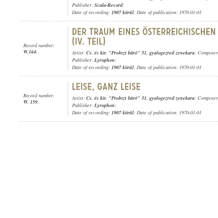
Publisher:
Scala-Record
;
Date of recording:
1907 körül
; Date of publication: 1970-01-01
Record number:
W.164.
Artist:
Cs. és kir. "Probszt báró" 51. gyalogezred zenekara
; Compose
Publisher:
Lyrophon
;
Date of recording:
1907 körül
; Date of publication: 1970-01-01
Record number:
Artist:
Cs. és kir. "Probszt báró" 51. gyalogezred zenekara
; Compose
W. 159.
Publisher:
Lyrophon
;
Date of recording:
1907 körül
; Date of publication: 1970-01-01