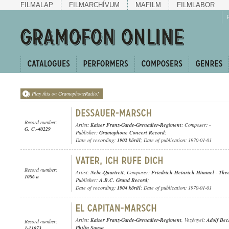
FILMALAP
FILMARCHÍVUM
MAFILM
FILMLABOR
Play this on GramophoneRadio!
Record number:
Artist:
Kaiser Franz-Garde-Grenadier-Regiment
; Composer: -
G. C.-40229
Publisher:
Gramophone Concert Record
;
Date of recording:
1902 körül
; Date of publication: 1970-01-01
Record number:
Artist:
Nebe-Quartrett
; Composer:
Friedrich Heinrich Himmel
-
Theo
1086 a
Publisher:
A.B.C. Grand Record
;
Date of recording:
1904 körül
; Date of publication: 1970-01-01
Artist:
Kaiser Franz-Garde-Grenadier-Regiment
, Vezényel:
Adolf Bec
Record number:
Philip Sousa
1-11073