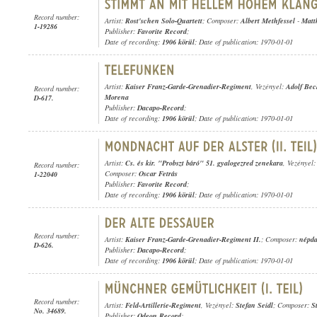
Record number:
Artist:
Rost'schen Solo-Quartett
; Composer:
Albert Methfessel
-
Matt
1-19286
Publisher:
Favorite Record
;
Date of recording:
1906 körül
; Date of publication: 1970-01-01
Artist:
Kaiser Franz-Garde-Grenadier-Regiment
, Vezényel:
Adolf Bec
Record number:
Morena
D-617.
Publisher:
Dacapo-Record
;
Date of recording:
1906 körül
; Date of publication: 1970-01-01
Artist:
Cs. és kir. "Probszt báró" 51. gyalogezred zenekara
, Vezényel
Record number:
Composer:
Oscar Fetrás
1-22040
Publisher:
Favorite Record
;
Date of recording:
1906 körül
; Date of publication: 1970-01-01
Record number:
Artist:
Kaiser Franz-Garde-Grenadier-Regiment II.
; Composer:
népda
D-626.
Publisher:
Dacapo-Record
;
Date of recording:
1906 körül
; Date of publication: 1970-01-01
Record number:
Artist:
Feld-Artillerie-Regiment
, Vezényel:
Stefan Seidl
; Composer:
S
No. 34689.
Publisher:
Odeon Record
;