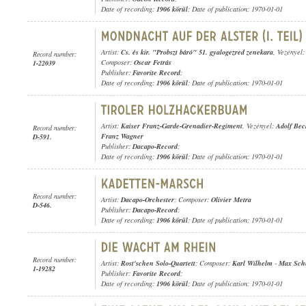
Date of recording:
1906 körül
; Date of publication: 1970-01-01
Artist:
Cs. és kir. "Probszt báró" 51. gyalogezred zenekara
, Vezényel
Record number:
Composer:
Oscar Fetrás
1-22039
Publisher:
Favorite Record
;
Date of recording:
1906 körül
; Date of publication: 1970-01-01
Artist:
Kaiser Franz-Garde-Grenadier-Regiment
, Vezényel:
Adolf Bec
Record number:
Franz Wagner
D-591.
Publisher:
Dacapo-Record
;
Date of recording:
1906 körül
; Date of publication: 1970-01-01
Record number:
Artist:
Dacapo-Orchester
; Composer:
Olivier Metra
D-546.
Publisher:
Dacapo-Record
;
Date of recording:
1906 körül
; Date of publication: 1970-01-01
Record number:
Artist:
Rost'schen Solo-Quartett
; Composer:
Karl Wilhelm
-
Max Sch
1-19282
Publisher:
Favorite Record
;
Date of recording:
1906 körül
; Date of publication: 1970-01-01