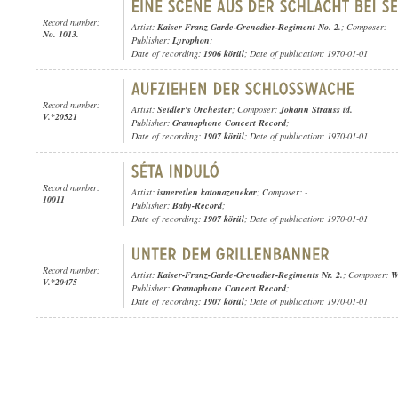
Record number:
Artist:
Kaiser Franz Garde-Grenadier-Regiment No. 2.
; Composer: -
No. 1013.
Publisher:
Lyrophon
;
Date of recording:
1906 körül
; Date of publication: 1970-01-01
Record number:
Artist:
Seidler's Orchester
; Composer:
Johann Strauss id.
V.*20521
Publisher:
Gramophone Concert Record
;
Date of recording:
1907 körül
; Date of publication: 1970-01-01
Record number:
Artist:
ismeretlen katonazenekar
; Composer: -
10011
Publisher:
Baby-Record
;
Date of recording:
1907 körül
; Date of publication: 1970-01-01
Record number:
Artist:
Kaiser-Franz-Garde-Grenadier-Regiments Nr. 2.
; Composer:
W
V.*20475
Publisher:
Gramophone Concert Record
;
Date of recording:
1907 körül
; Date of publication: 1970-01-01