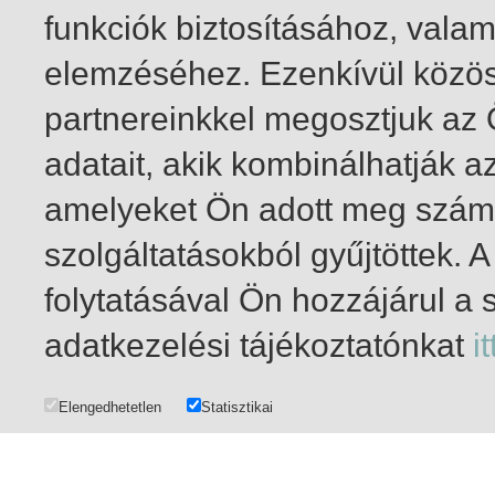
funkciók biztosításához, vala
elemzéséhez. Ezenkívül közö
partnereinkkel megosztjuk az
adatait, akik kombinálhatják a
amelyeket Ön adott meg számu
szolgáltatásokból gyűjtöttek.
folytatásával Ön hozzájárul a 
1-20
/ total 84 hit
adatkezelési tájékoztatónkat
it
Elengedhetetlen
Statisztikai