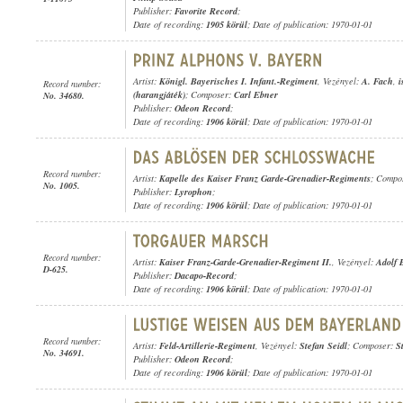
Publisher:
Favorite Record
;
Date of recording:
1905 körül
; Date of publication: 1970-01-01
Artist:
Königl. Bayerisches I. Infant.-Regiment
, Vezényel:
A. Fach
,
i
Record number:
(harangjáték)
; Composer:
Carl Ebner
No. 34680.
Publisher:
Odeon Record
;
Date of recording:
1906 körül
; Date of publication: 1970-01-01
Record number:
Artist:
Kapelle des Kaiser Franz Garde-Grenadier-Regiments
; Compos
No. 1005.
Publisher:
Lyrophon
;
Date of recording:
1906 körül
; Date of publication: 1970-01-01
Record number:
Artist:
Kaiser Franz-Garde-Grenadier-Regiment II.
, Vezényel:
Adolf 
D-625.
Publisher:
Dacapo-Record
;
Date of recording:
1906 körül
; Date of publication: 1970-01-01
Record number:
Artist:
Feld-Artillerie-Regiment
, Vezényel:
Stefan Seidl
; Composer:
S
No. 34691.
Publisher:
Odeon Record
;
Date of recording:
1906 körül
; Date of publication: 1970-01-01