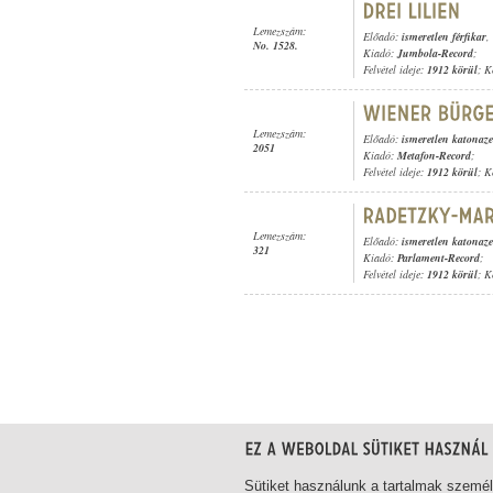
Lemezszám:
Előadó:
ismeretlen férfikar
,
No. 1528.
Kiadó:
Jumbola-Record
;
Felvétel ideje:
1912 körül
; K
Lemezszám:
Előadó:
ismeretlen katonaz
2051
Kiadó:
Metafon-Record
;
Felvétel ideje:
1912 körül
; K
Lemezszám:
Előadó:
ismeretlen katonaz
321
Kiadó:
Parlament-Record
;
Felvétel ideje:
1912 körül
; K
61-80
/ összesen 120 találat
Sütiket használunk a tartalmak szemé