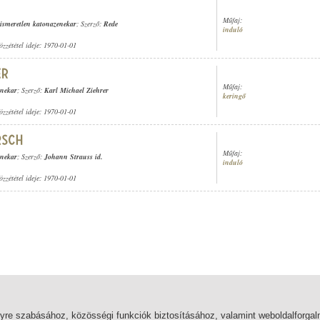
Műfaj:
ismeretlen katonazenekar
; Szerző:
Rede
induló
özzététel ideje: 1970-01-01
Műfaj:
enekar
; Szerző:
Karl Michael Ziehrer
keringő
özzététel ideje: 1970-01-01
Műfaj:
enekar
; Szerző:
Johann Strauss id.
induló
özzététel ideje: 1970-01-01
lyre szabásához, közösségi funkciók biztosításához, valamint weboldalforg