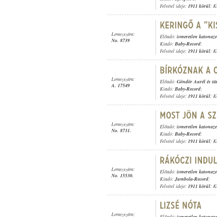
Felvétel ideje:
1911 körül
; K
Lemezszám:
Előadó:
ismeretlen katonaz
No. 8739
Kiadó:
Baby-Record
;
Felvétel ideje:
1911 körül
; K
Lemezszám:
Előadó:
Göndör Aurél és tá
A. 17549
Kiadó:
Baby-Record
;
Felvétel ideje:
1911 körül
; K
Lemezszám:
Előadó:
ismeretlen katonaz
No. 8731.
Kiadó:
Baby-Record
;
Felvétel ideje:
1911 körül
; K
Lemezszám:
Előadó:
ismeretlen katonaz
No. 15530.
Kiadó:
Jumbola-Record
;
Felvétel ideje:
1911 körül
; K
Lemezszám:
Előadó:
ismeretlen katonaz