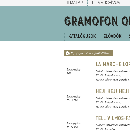
FILMALAP
FILMARCHÍVUM
Ez szóljon a GramofonRádióban!
Lemezszám:
Előadó:
ismeretlen katonaz
243.
Kiadó:
Baby-Record
;
Felvétel ideje:
1910 körül
; K
Lemezszám:
Előadó:
ismeretlen katonaz
No. 8728.
Kiadó:
Baby-Record
;
Felvétel ideje:
1911 körül
; K
Lemezszám:
Előadó:
ismeretlen katonaz
U. 14906
Kiadó:
Lyrophon
;