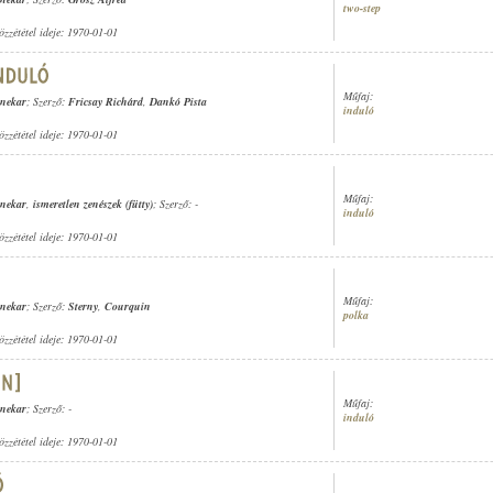
two-step
özzététel ideje: 1970-01-01
Műfaj:
enekar
; Szerző:
Fricsay Richárd
,
Dankó Pista
induló
özzététel ideje: 1970-01-01
Műfaj:
enekar
,
ismeretlen zenészek (fütty)
; Szerző: -
induló
özzététel ideje: 1970-01-01
Műfaj:
enekar
; Szerző:
Sterny
,
Courquin
polka
özzététel ideje: 1970-01-01
Műfaj:
enekar
; Szerző: -
induló
özzététel ideje: 1970-01-01