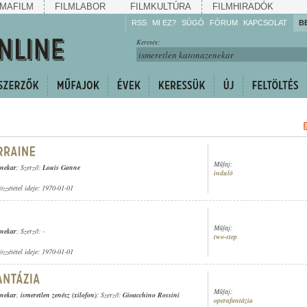
MAFILM
FILMLABOR
FILMKULTÚRA
FILMHIRADÓK
RSS
MI EZ?
SÚGÓ
FÓRUM
KAPCSOLAT
B
Hallgassa!
Keresés:
Gyarapítsa!
Kövesse!
Ossza meg!
Műfaj:
enekar
; Szerző:
Louis Ganne
induló
özzététel ideje: 1970-01-01
Műfaj:
enekar
; Szerző: -
two-step
özzététel ideje: 1970-01-01
Műfaj:
enekar
,
ismeretlen zenész (xilofon)
; Szerző:
Gioacchino Rossini
operafantázia