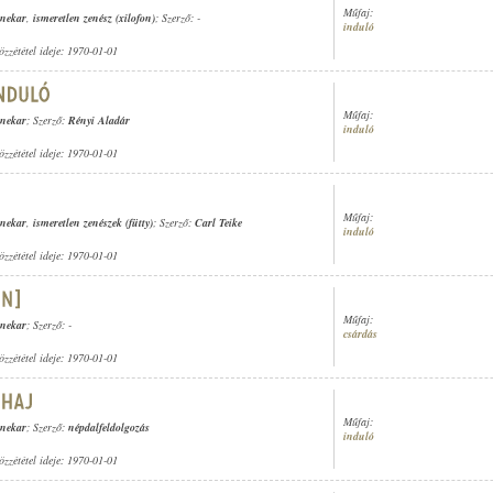
Műfaj:
enekar
,
ismeretlen zenész (xilofon)
; Szerző: -
induló
özzététel ideje: 1970-01-01
Műfaj:
enekar
; Szerző:
Rényi Aladár
induló
özzététel ideje: 1970-01-01
Műfaj:
enekar
,
ismeretlen zenészek (fütty)
; Szerző:
Carl Teike
induló
özzététel ideje: 1970-01-01
Műfaj:
enekar
; Szerző: -
csárdás
özzététel ideje: 1970-01-01
Műfaj:
enekar
; Szerző:
népdalfeldolgozás
induló
özzététel ideje: 1970-01-01