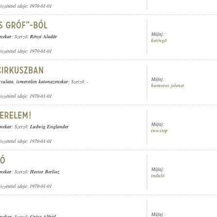
özzététel ideje: 1970-01-01
Műfaj:
enekar
; Szerző:
Rényi Aladár
keringő
özzététel ideje: 1970-01-01
Műfaj:
rsulata
,
ismeretlen katonazenekar
; Szerző: -
humoros jelenet
özzététel ideje: 1970-01-01
Műfaj:
enekar
; Szerző:
Ludwig Englander
two-step
özzététel ideje: 1970-01-01
Műfaj:
enekar
; Szerző:
Hector Berlioz
induló
özzététel ideje: 1970-01-01
Műfaj:
enekar
; Szerző:
Grósz Alfréd