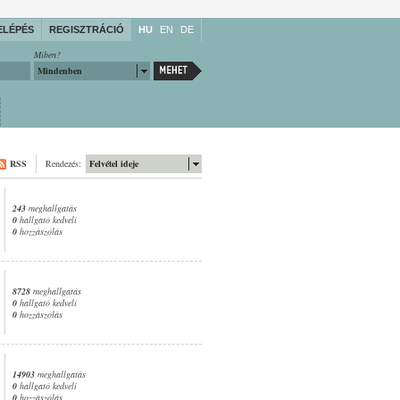
ELÉPÉS
REGISZTRÁCIÓ
HU
EN
DE
Miben?
Mindenben
RSS
Rendezés:
Felvétel ideje
243
meghallgatás
0
hallgató kedveli
0
hozzászólás
8728
meghallgatás
0
hallgató kedveli
0
hozzászólás
14903
meghallgatás
0
hallgató kedveli
0
hozzászólás