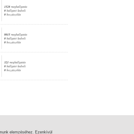
1528
meghallgatás
0
hallgató kedveli
0
hozzászólás
8015
meghallgatás
0
hallgató kedveli
0
hozzászólás
321
meghallgatás
0
hallgató kedveli
0
hozzászólás
4. oldal
almunk elemzéséhez. Ezenkívül