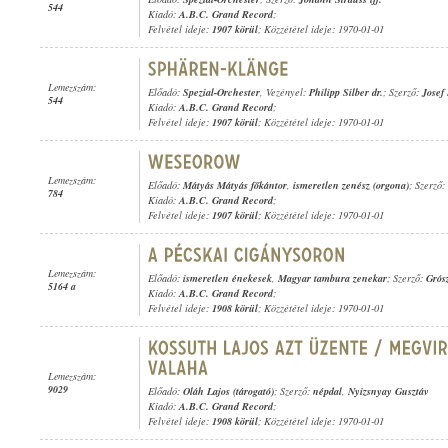
544
Kiadó:
A.B.C. Grand Record
;
Felvétel ideje:
1907 körül
; Közzététel ideje: 1970-01-01
Lemezszám:
Előadó:
Spezial-Orchester
, Vezényel:
Philipp Silber dr.
; Szerző:
Josef
544
Kiadó:
A.B.C. Grand Record
;
Felvétel ideje:
1907 körül
; Közzététel ideje: 1970-01-01
Lemezszám:
Előadó:
Mátyás Mátyás főkántor
,
ismeretlen zenész (orgona)
; Szerző: 
784
Kiadó:
A.B.C. Grand Record
;
Felvétel ideje:
1907 körül
; Közzététel ideje: 1970-01-01
Lemezszám:
Előadó:
ismeretlen énekesek
,
Magyar tambura zenekar
; Szerző:
Grós
5164 a
Kiadó:
A.B.C. Grand Record
;
Felvétel ideje:
1908 körül
; Közzététel ideje: 1970-01-01
Lemezszám:
9029
Előadó:
Oláh Lajos (tárogató)
; Szerző:
népdal
,
Nyizsnyay Gusztáv
Kiadó:
A.B.C. Grand Record
;
Felvétel ideje:
1908 körül
; Közzététel ideje: 1970-01-01