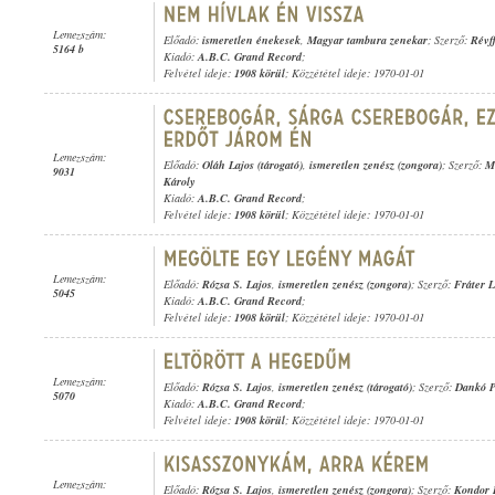
Lemezszám:
Előadó:
ismeretlen énekesek
,
Magyar tambura zenekar
; Szerző:
Révf
5164 b
Kiadó:
A.B.C. Grand Record
;
Felvétel ideje:
1908 körül
; Közzététel ideje: 1970-01-01
Lemezszám:
Előadó:
Oláh Lajos (tárogató)
,
ismeretlen zenész (zongora)
; Szerző:
M
9031
Károly
Kiadó:
A.B.C. Grand Record
;
Felvétel ideje:
1908 körül
; Közzététel ideje: 1970-01-01
Lemezszám:
Előadó:
Rózsa S. Lajos
,
ismeretlen zenész (zongora)
; Szerző:
Fráter 
5045
Kiadó:
A.B.C. Grand Record
;
Felvétel ideje:
1908 körül
; Közzététel ideje: 1970-01-01
Lemezszám:
Előadó:
Rózsa S. Lajos
,
ismeretlen zenész (tárogató)
; Szerző:
Dankó P
5070
Kiadó:
A.B.C. Grand Record
;
Felvétel ideje:
1908 körül
; Közzététel ideje: 1970-01-01
Lemezszám:
Előadó:
Rózsa S. Lajos
,
ismeretlen zenész (zongora)
; Szerző:
Kondor 