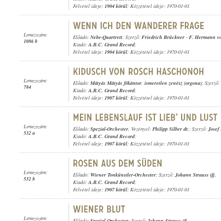
Felvétel ideje:
1904 körül
; Közzététel ideje: 1970-01-01
Lemezszám:
Előadó:
Nebe-Quartrett
; Szerző:
Friedrich Brückner
-
F. Hermann v
1086 b
Kiadó:
A.B.C. Grand Record
;
Felvétel ideje:
1904 körül
; Közzététel ideje: 1970-01-01
Lemezszám:
Előadó:
Mátyás Mátyás főkántor
,
ismeretlen zenész (orgona)
; Szerző: 
784
Kiadó:
A.B.C. Grand Record
;
Felvétel ideje:
1907 körül
; Közzététel ideje: 1970-01-01
Lemezszám:
Előadó:
Spezial-Orchester
, Vezényel:
Philipp Silber dr.
; Szerző:
Josef
532 a
Kiadó:
A.B.C. Grand Record
;
Felvétel ideje:
1907 körül
; Közzététel ideje: 1970-01-01
Lemezszám:
Előadó:
Wiener Tonkünstler-Orchester
; Szerző:
Johann Strauss ifj.
532 b
Kiadó:
A.B.C. Grand Record
;
Felvétel ideje:
1907 körül
; Közzététel ideje: 1970-01-01
Lemezszám:
Előadó:
Spezial-Orchester
; Szerző:
Johann Strauss ifj.