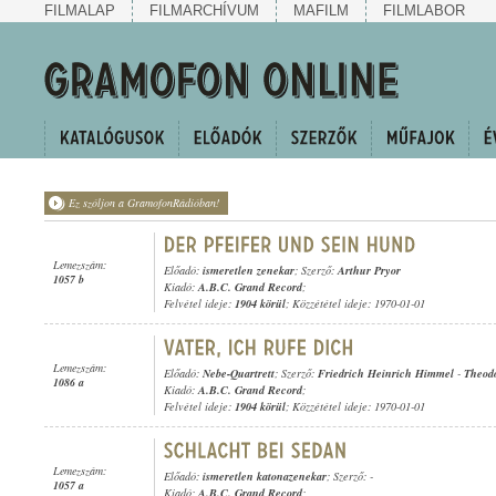
FILMALAP
FILMARCHÍVUM
MAFILM
FILMLABOR
Ez szóljon a GramofonRádióban!
Lemezszám:
Előadó:
ismeretlen zenekar
; Szerző:
Arthur Pryor
1057 b
Kiadó:
A.B.C. Grand Record
;
Felvétel ideje:
1904 körül
; Közzététel ideje: 1970-01-01
Lemezszám:
Előadó:
Nebe-Quartrett
; Szerző:
Friedrich Heinrich Himmel
-
Theod
1086 a
Kiadó:
A.B.C. Grand Record
;
Felvétel ideje:
1904 körül
; Közzététel ideje: 1970-01-01
Lemezszám:
Előadó:
ismeretlen katonazenekar
; Szerző: -
1057 a
Kiadó:
A.B.C. Grand Record
;