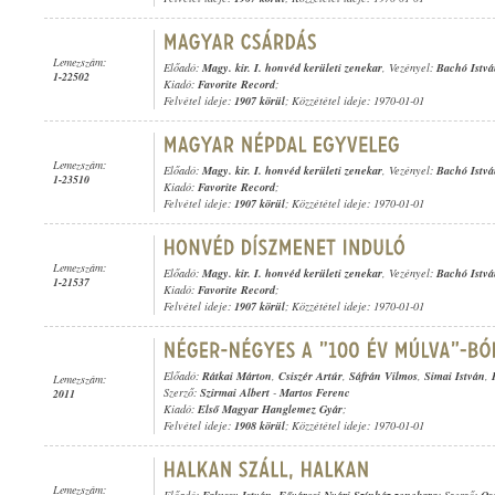
Lemezszám:
Előadó:
Magy. kir. I. honvéd kerületi zenekar
, Vezényel:
Bachó Istv
1-22502
Kiadó:
Favorite Record
;
Felvétel ideje:
1907 körül
; Közzététel ideje: 1970-01-01
Lemezszám:
Előadó:
Magy. kir. I. honvéd kerületi zenekar
, Vezényel:
Bachó Istv
1-23510
Kiadó:
Favorite Record
;
Felvétel ideje:
1907 körül
; Közzététel ideje: 1970-01-01
Lemezszám:
Előadó:
Magy. kir. I. honvéd kerületi zenekar
, Vezényel:
Bachó Istv
1-21537
Kiadó:
Favorite Record
;
Felvétel ideje:
1907 körül
; Közzététel ideje: 1970-01-01
Előadó:
Rátkai Márton
,
Csiszér Artúr
,
Sáfrán Vilmos
,
Simai István
,
Lemezszám:
Szerző:
Szirmai Albert
-
Martos Ferenc
2011
Kiadó:
Első Magyar Hanglemez Gyár
;
Felvétel ideje:
1908 körül
; Közzététel ideje: 1970-01-01
Lemezszám: