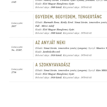
Előadó:
Falussy István
,
Fővárosi Nyári Színház zenekara
; Szerző:
Os
1145
Kiadó:
Első Magyar Hanglemez Gyár
;
Felvétel ideje:
1909 körül
; Közzététel ideje: 1970-01-01
Előadó:
Harmath Ilona
,
Király Ernő
,
Simai István
,
ismeretlen zenés
Lemezszám:
Fall
-
Mérei Adolf
2037
Kiadó:
Első Magyar Hanglemez Gyár
;
Felvétel ideje:
1909 körül
; Közzététel ideje: 1970-01-01
Lemezszám:
Előadó:
Simai István
,
ismeretlen zenész (zongora)
; Szerző:
Maurice S
No. 15307.
Kiadó:
Jumbola-Record
;
Felvétel ideje:
1910 körül
; Közzététel ideje: 1970-01-01
Lemezszám:
Előadó:
Simai István
,
ismeretlen zenész (zongora)
; Szerző:
Kún Mikl
2736
Kiadó:
Első Magyar Hanglemez Gyár
;
Felvétel ideje:
1910 körül
; Közzététel ideje: 1970-01-01