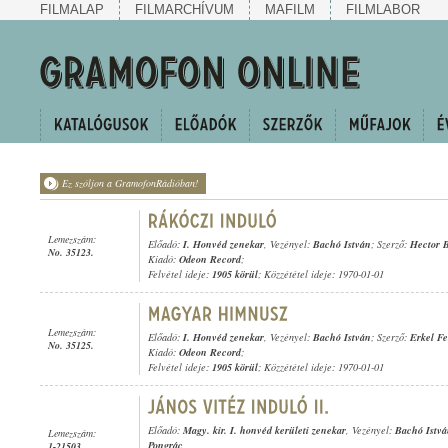
FILMALAP
FILMARCHÍVUM
MAFILM
FILMLABOR
Ez szóljon a GramofonRádióban!
Lemezszám:
Előadó:
I. Honvéd zenekar
, Vezényel:
Bachó István
; Szerző:
Hector B
No. 35123.
Kiadó:
Odeon Record
;
Felvétel ideje:
1905 körül
; Közzététel ideje: 1970-01-01
Lemezszám:
Előadó:
I. Honvéd zenekar
, Vezényel:
Bachó István
; Szerző:
Erkel F
No. 35125.
Kiadó:
Odeon Record
;
Felvétel ideje:
1905 körül
; Közzététel ideje: 1970-01-01
Előadó:
Magy. kir. I. honvéd kerületi zenekar
, Vezényel:
Bachó Istv
Lemezszám:
Pongrác
1-21503