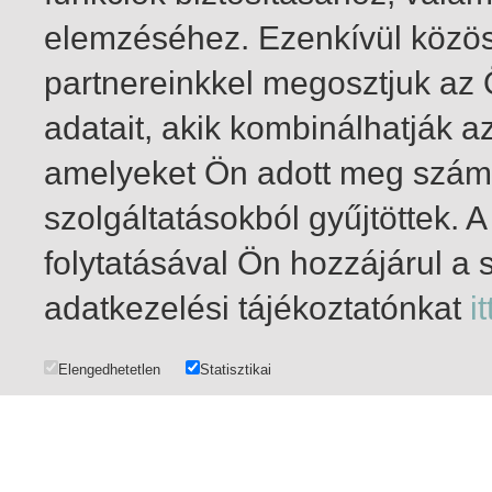
elemzéséhez. Ezenkívül közö
partnereinkkel megosztjuk az
adatait, akik kombinálhatják a
amelyeket Ön adott meg számu
szolgáltatásokból gyűjtöttek.
folytatásával Ön hozzájárul a 
1-20
/ összesen 59 találat
adatkezelési tájékoztatónkat
it
Elengedhetetlen
Statisztikai
ADATKEZELÉS
|
SZERZŐI ÉS FELHASZNÁLÓI JOGOK
|
IMPRESSZUM