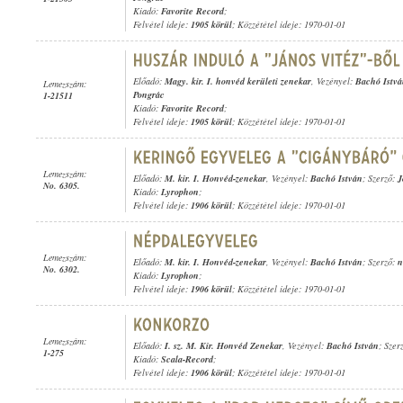
Kiadó:
Favorite Record
;
Felvétel ideje:
1905 körül
; Közzététel ideje: 1970-01-01
Előadó:
Magy. kir. I. honvéd kerületi zenekar
, Vezényel:
Bachó Istv
Lemezszám:
Pongrác
1-21511
Kiadó:
Favorite Record
;
Felvétel ideje:
1905 körül
; Közzététel ideje: 1970-01-01
Lemezszám:
Előadó:
M. kir. I. Honvéd-zenekar
, Vezényel:
Bachó István
; Szerző:
J
No. 6305.
Kiadó:
Lyrophon
;
Felvétel ideje:
1906 körül
; Közzététel ideje: 1970-01-01
Lemezszám:
Előadó:
M. kir. I. Honvéd-zenekar
, Vezényel:
Bachó István
; Szerző:
n
No. 6302.
Kiadó:
Lyrophon
;
Felvétel ideje:
1906 körül
; Közzététel ideje: 1970-01-01
Lemezszám:
Előadó:
I. sz. M. Kir. Honvéd Zenekar
, Vezényel:
Bachó István
; Szerz
1-275
Kiadó:
Scala-Record
;
Felvétel ideje:
1906 körül
; Közzététel ideje: 1970-01-01