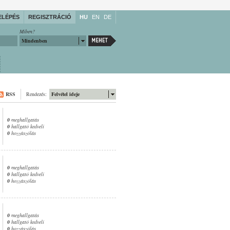
ELÉPÉS
REGISZTRÁCIÓ
HU
EN
DE
Miben?
Mindenben
RSS
Rendezés:
Felvétel ideje
0
meghallgatás
0
hallgató kedveli
0
hozzászólás
0
meghallgatás
0
hallgató kedveli
0
hozzászólás
0
meghallgatás
0
hallgató kedveli
0
hozzászólás