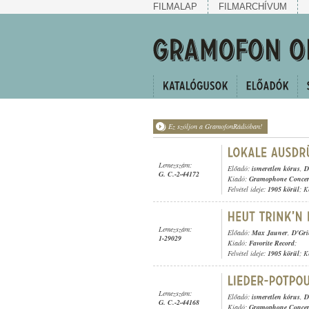
FILMALAP
FILMARCHÍVUM
Ez szóljon a GramofonRádióban!
Lemezszám:
Előadó:
ismeretlen kórus
,
D
G. C.-2-44172
Kiadó:
Gramophone Concer
Felvétel ideje:
1905 körül
; K
Lemezszám:
Előadó:
Max Jauner
,
D'Gri
1-29029
Kiadó:
Favorite Record
;
Felvétel ideje:
1905 körül
; K
Lemezszám:
Előadó:
ismeretlen kórus
,
D
G. C.-2-44168
Kiadó:
Gramophone Concer