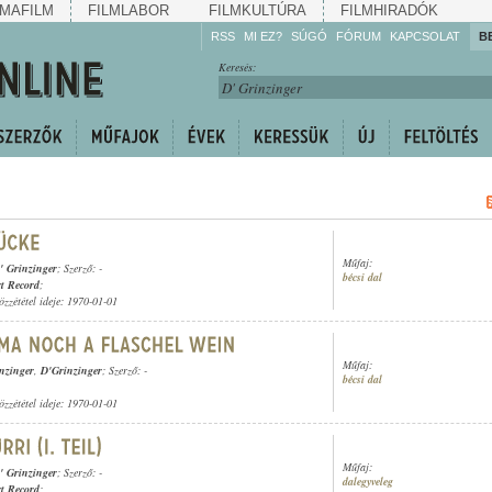
MAFILM
FILMLABOR
FILMKULTÚRA
FILMHIRADÓK
RSS
MI EZ?
SÚGÓ
FÓRUM
KAPCSOLAT
B
Hallgassa!
Keresés:
Gyarapítsa!
Kövesse!
Ossza meg!
Műfaj:
' Grinzinger
; Szerző: -
bécsi dal
t Record
;
özzététel ideje: 1970-01-01
Műfaj:
nzinger
,
D'Grinzinger
; Szerző: -
bécsi dal
özzététel ideje: 1970-01-01
Műfaj:
' Grinzinger
; Szerző: -
dalegyveleg
t Record
;