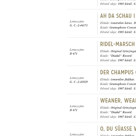
Felvétel ideje:
1905 körül
; K
Lemezszám:
Előadó:
ismeretlen kórus
,
D
G. C.-2-44171
Kiadó:
Gramophone Concer
Felvétel ideje:
1905 körül
; K
Lemezszám:
Előadó:
Original Grinzinge
D 671
Kiadó:
"Diadal" Record
;
Felvétel ideje:
1907 körül
; K
Lemezszám:
Előadó:
ismeretlen férfikar
,
G. C.-2-42829
Kiadó:
Gramophone Concer
Felvétel ideje:
1907 körül
; K
Lemezszám:
Előadó:
Original Grinzinge
D 671
Kiadó:
"Diadal" Record
;
Felvétel ideje:
1907 körül
; K
Lemezszám:
Előadó:
ismeretlen férfikar
,