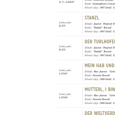
G. C.-2-44235
Kiadó:
Gramophone Concer
Felvétel ideje:
1907 körül
; K
Lemezszám:
Előadó:
Jauner
,
Original D
D 675
Kiadó:
"Diadal" Record
;
Felvétel ideje:
1907 körül
; K
Lemezszám:
Előadó:
Jauner
,
Original D
D 675
Kiadó:
"Diadal" Record
;
Felvétel ideje:
1907 körül
; K
Lemezszám:
Előadó:
Max Jauner
,
"Grin
1-25167
Kiadó:
Favorite Record
;
Felvétel ideje:
1908 körül
; K
Lemezszám:
Előadó:
Max Jauner
,
"Grin
1-25105
Kiadó:
Favorite Record
;
Felvétel ideje:
1908 körül
; K