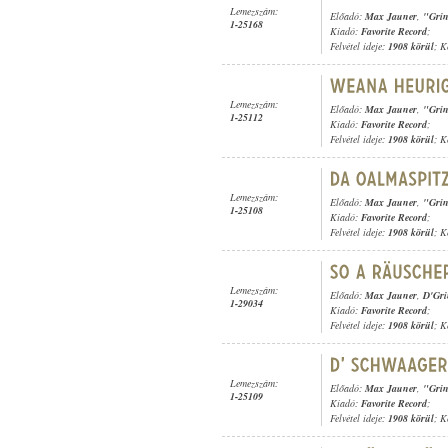
Lemezszám:
Előadó:
Max Jauner
,
"Grin
1-25168
Kiadó:
Favorite Record
;
Felvétel ideje:
1908 körül
; K
Lemezszám:
Előadó:
Max Jauner
,
"Grin
1-25112
Kiadó:
Favorite Record
;
Felvétel ideje:
1908 körül
; K
Lemezszám:
Előadó:
Max Jauner
,
"Grin
1-25108
Kiadó:
Favorite Record
;
Felvétel ideje:
1908 körül
; K
Lemezszám:
Előadó:
Max Jauner
,
D'Gri
1-29034
Kiadó:
Favorite Record
;
Felvétel ideje:
1908 körül
; K
Lemezszám:
Előadó:
Max Jauner
,
"Grin
1-25109
Kiadó:
Favorite Record
;
Felvétel ideje:
1908 körül
; K