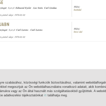
Műfaj:
zinger
; Szerző:
Edmund Eysler
-
Leo Stein
,
Carl Lindau
betétdal
özzététel ideje: 1970-01-01
Műfaj:
nzinger
; Szerző:
Carl Lorens
-
Carl Lorens
bécsi dal
özzététel ideje: 1970-01-01
lyre szabásához, közösségi funkciók biztosításához, valamint weboldalforg
nkkel megosztjuk az Ön weboldalhasználatra vonatkozó adatait, akik kombiná
mukra vagy az Ön által használt más szolgáltatásokból gyűjtöttek. A webold
kie adatkezelési tájékoztatónkat
itt
találhatja meg.
FŐOLDAL
BELÉPÉS
REGISZTRÁCIÓ