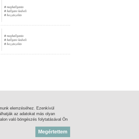
0
meghallgatás
0
hallgató kedveli
0
hozzászólás
0
meghallgatás
0
hallgató kedveli
0
hozzászólás
1. oldal
almunk elemzéséhez. Ezenkívül
lhatják az adatokat más olyan
alon való böngészés folytatásával Ön
BLOG
KÖZADATTÁR
Megértettem
FÓRUM
MSZH
FACEBOOK
ARTISJUS