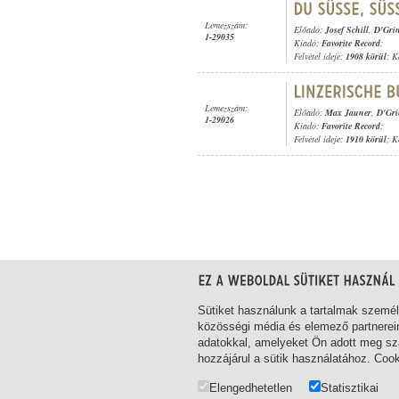
Lemezszám:
Előadó:
Josef Schill
,
D'Grin
1-29035
Kiadó:
Favorite Record
;
Felvétel ideje:
1908 körül
; K
Lemezszám:
Előadó:
Max Jauner
,
D'Gri
1-29026
Kiadó:
Favorite Record
;
Felvétel ideje:
1910 körül
; K
1-19
/ összesen 19 találat
Sütiket használunk a tartalmak szemé
közösségi média és elemező partnerei
adatokkal, amelyeket Ön adott meg szá
hozzájárul a sütik használatához. Coo
Elengedhetetlen
Statisztikai