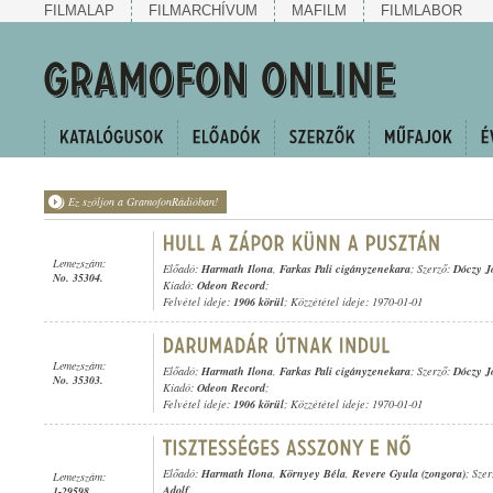
FILMALAP
FILMARCHÍVUM
MAFILM
FILMLABOR
Ez szóljon a GramofonRádióban!
Lemezszám:
Előadó:
Harmath Ilona
,
Farkas Pali cigányzenekara
; Szerző:
Dóczy J
No. 35304.
Kiadó:
Odeon Record
;
Felvétel ideje:
1906 körül
; Közzététel ideje: 1970-01-01
Lemezszám:
Előadó:
Harmath Ilona
,
Farkas Pali cigányzenekara
; Szerző:
Dóczy J
No. 35303.
Kiadó:
Odeon Record
;
Felvétel ideje:
1906 körül
; Közzététel ideje: 1970-01-01
Előadó:
Harmath Ilona
,
Környey Béla
,
Revere Gyula (zongora)
; Sze
Lemezszám:
Adolf
1-29598