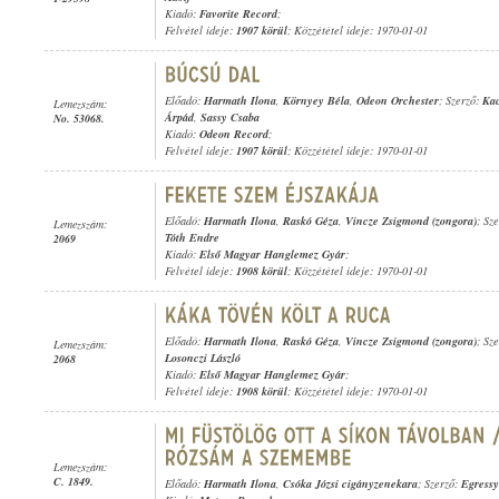
Kiadó:
Favorite Record
;
Felvétel ideje:
1907 körül
; Közzététel ideje: 1970-01-01
Előadó:
Harmath Ilona
,
Környey Béla
,
Odeon Orchester
; Szerző:
Kac
Lemezszám:
Árpád
,
Sassy Csaba
No. 53068.
Kiadó:
Odeon Record
;
Felvétel ideje:
1907 körül
; Közzététel ideje: 1970-01-01
Előadó:
Harmath Ilona
,
Raskó Géza
,
Vincze Zsigmond (zongora)
; Sz
Lemezszám:
Tóth Endre
2069
Kiadó:
Első Magyar Hanglemez Gyár
;
Felvétel ideje:
1908 körül
; Közzététel ideje: 1970-01-01
Előadó:
Harmath Ilona
,
Raskó Géza
,
Vincze Zsigmond (zongora)
; Sz
Lemezszám:
Losonczi László
2068
Kiadó:
Első Magyar Hanglemez Gyár
;
Felvétel ideje:
1908 körül
; Közzététel ideje: 1970-01-01
Lemezszám:
C. 1849.
Előadó:
Harmath Ilona
,
Csóka Józsi cigányzenekara
; Szerző:
Egressy