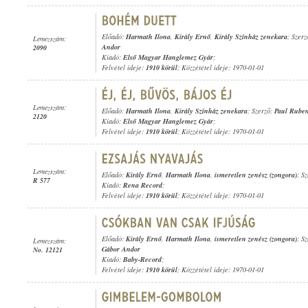
Előadó:
Harmath Ilona
,
Király Ernő
,
Király Színház zenekara
; Szer
Lemezszám:
Andor
2090
Kiadó:
Első Magyar Hanglemez Gyár
;
Felvétel ideje:
1910 körül
; Közzététel ideje: 1970-01-01
Lemezszám:
Előadó:
Harmath Ilona
,
Király Színház zenekara
; Szerző:
Paul Rube
2120
Kiadó:
Első Magyar Hanglemez Gyár
;
Felvétel ideje:
1910 körül
; Közzététel ideje: 1970-01-01
Lemezszám:
Előadó:
Király Ernő
,
Harmath Ilona
,
ismeretlen zenész (zongora)
; S
R 577
Kiadó:
Rena Record
;
Felvétel ideje:
1910 körül
; Közzététel ideje: 1970-01-01
Előadó:
Király Ernő
,
Harmath Ilona
,
ismeretlen zenész (zongora)
; S
Lemezszám:
Gábor Andor
No. 12121
Kiadó:
Baby-Record
;
Felvétel ideje:
1910 körül
; Közzététel ideje: 1970-01-01