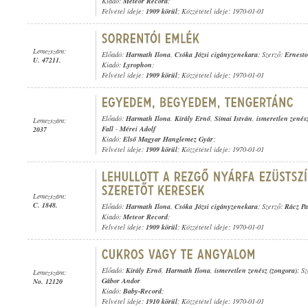
Kiadó:
Meteor Record
;
Felvétel ideje:
1909 körül
; Közzététel ideje: 1970-01-01
Lemezszám:
Előadó:
Harmath Ilona
,
Csóka Józsi cigányzenekara
; Szerző:
Ernesto
U. 47211.
Kiadó:
Lyrophon
;
Felvétel ideje:
1909 körül
; Közzététel ideje: 1970-01-01
Előadó:
Harmath Ilona
,
Király Ernő
,
Simai István
,
ismeretlen zenés
Lemezszám:
Fall
-
Mérei Adolf
2037
Kiadó:
Első Magyar Hanglemez Gyár
;
Felvétel ideje:
1909 körül
; Közzététel ideje: 1970-01-01
Lemezszám:
C. 1848.
Előadó:
Harmath Ilona
,
Csóka Józsi cigányzenekara
; Szerző:
Rácz Pa
Kiadó:
Meteor Record
;
Felvétel ideje:
1909 körül
; Közzététel ideje: 1970-01-01
Előadó:
Király Ernő
,
Harmath Ilona
,
ismeretlen zenész (zongora)
; S
Lemezszám:
Gábor Andor
No. 12120
Kiadó:
Baby-Record
;
Felvétel ideje:
1910 körül
; Közzététel ideje: 1970-01-01