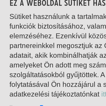
Sütiket használunk a tartalm
funkciók biztosításához, vala
elemzéséhez. Ezenkívül közö
partnereinkkel megosztjuk az
adatait, akik kombinálhatják a
amelyeket Ön adott meg számu
szolgáltatásokból gyűjtöttek.
folytatásával Ön hozzájárul a 
1-2
/ összesen 2 találat
adatkezelési tájékoztatónkat
it