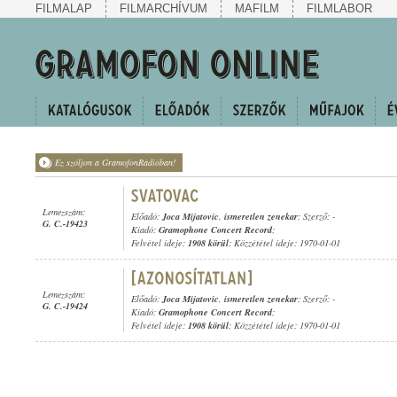
FILMALAP
FILMARCHÍVUM
MAFILM
FILMLABOR
Ez szóljon a GramofonRádióban!
Lemezszám:
Előadó:
Joca Mijatovic
,
ismeretlen zenekar
; Szerző: -
G. C.-19423
Kiadó:
Gramophone Concert Record
;
Felvétel ideje:
1908 körül
; Közzététel ideje: 1970-01-01
Lemezszám:
Előadó:
Joca Mijatovic
,
ismeretlen zenekar
; Szerző: -
G. C.-19424
Kiadó:
Gramophone Concert Record
;
Felvétel ideje:
1908 körül
; Közzététel ideje: 1970-01-01