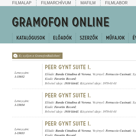
FILMALAP
FILMARCHÍVUM
MAFILM
FILMLABOR
Ez szóljon a GramofonRádióban!
Lemezszám:
Előadó:
Banda Cittadina di Verona
, Vezényel:
Ferruccio Cusinati
; S
1-33032
Kiadó:
Favorite Record
;
Felvétel ideje:
1910 körül
; Közzététel ideje: 1970-01-01
Lemezszám:
Előadó:
Banda Cittadina di Verona
, Vezényel:
Ferruccio Cusinati
; S
1-33034
Kiadó:
Favorite Record
;
Felvétel ideje:
1910 körül
; Közzététel ideje: 1970-01-01
Lemezszám:
Előadó:
Banda Cittadina di Verona
, Vezényel:
Ferruccio Cusinati
; S
1-33033
Kiadó:
Favorite Record
;