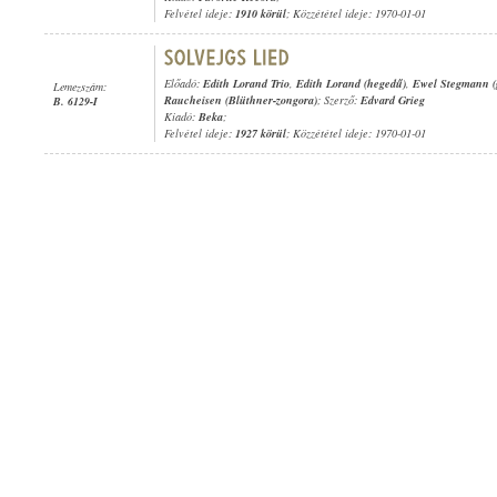
Felvétel ideje:
1910 körül
; Közzététel ideje: 1970-01-01
Előadó:
Edith Lorand Trio
,
Edith Lorand (hegedű)
,
Ewel Stegmann (
Lemezszám:
Raucheisen (Blüthner-zongora)
; Szerző:
Edvard Grieg
B. 6129-I
Kiadó:
Beka
;
Felvétel ideje:
1927 körül
; Közzététel ideje: 1970-01-01