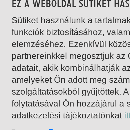
Sütiket használunk a tartalm
funkciók biztosításához, vala
elemzéséhez. Ezenkívül közö
partnereinkkel megosztjuk az
adatait, akik kombinálhatják a
amelyeket Ön adott meg számu
szolgáltatásokból gyűjtöttek.
folytatásával Ön hozzájárul a 
1-4
/ összesen 4 találat
adatkezelési tájékoztatónkat
it